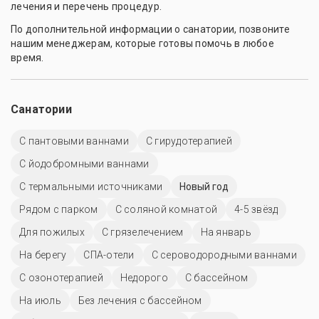
лечения и перечень процедур.
По дополнительной информации о санатории, позвоните
нашим менеджерам, которые готовы помочь в любое
время.
Санатории
С пантовыми ваннами
С гирудотерапией
С йодобромными ваннами
С термальными источниками
Новый год
Рядом с парком
С соляной комнатой
4-5 звёзд
Для пожилых
С грязелечением
На январь
На берегу
СПА-отели
С сероводородными ваннами
С озонотерапией
Недорого
C бассейном
На июль
Без лечения с бассейном