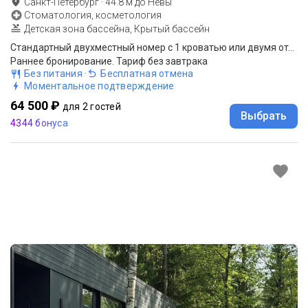
Санкт-Петербург
·
44.8
м до
Невы
Стоматология, косметология
Детская зона бассейна, Крытый бассейн
Стандартный двухместный номер с 1 кроватью или двумя отдельными кроватями и видом во двор
Раннее бронирование. Тариф без завтрака
Без питания
·
Бесплатная отмена
Моментальное подтверждение
64 500 ₽
для 2 гостей
Выбрать
4344 бонуса