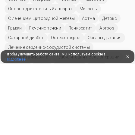
Опорно-двигательный аппарат
Мигрень
С лечением щитовидной железы
Астма
Детокс
Грыжи
Лечение печени
Панкреатит
Артроз
Сахарный диабет
Остеохондроз
Органы дыхания
Лечение сердечно-сосудистой системы
Чтобы улучшить работу сайта, мы используем cookies.
Лечение гайморита
Реабилитация после операции
Подробнее
Дерматит
Кифоз
ЛОР система
Ринит
Гипертонии
Синусит
Другие разделы
Пансионаты