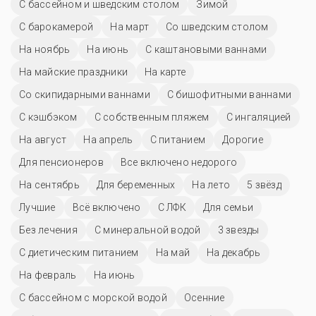
С бассейном и шведским столом
Зимой
С барокамерой
На март
Со шведским столом
На ноябрь
На июнь
С каштановыми ваннами
На майские праздники
На карте
Со скипидарными ваннами
С бишофитными ваннами
С кэшбэком
С собственным пляжем
С ингаляцией
На август
На апрель
С питанием
Дорогие
Для пенсионеров
Все включено недорого
На сентябрь
Для беременных
На лето
5 звёзд
Лучшие
Всё включено
С ЛФК
Для семьи
Без лечения
С минеральной водой
3 звезды
С диетическим питанием
На май
На декабрь
На февраль
На июнь
С бассейном с морской водой
Осенние