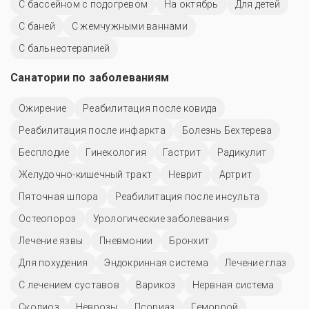
С бассейном с подогревом
На октябрь
Для детей
С баней
С жемчужными ваннами
С бальнеотерапией
Санатории по заболеваниям
Ожирение
Реабилитация после ковида
Реабилитация после инфаркта
Болезнь Бехтерева
Бесплодие
Гинекология
Гастрит
Радикулит
Желудочно-кишечный тракт
Неврит
Артрит
Пяточная шпора
Реабилитация после инсульта
Остеопороз
Урологические заболевания
Лечение язвы
Пневмонии
Бронхит
Для похудения
Эндокринная система
Лечение глаз
С лечением суставов
Варикоз
Нервная система
Сколиоз
Неврозы
Псориаз
Геморрой