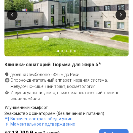
★
Клиника-санаторий Тюрьма для жира
5
деревня Лемболово
·
326
м до
Реки
Опорно-двигательный аппарат, нервная система,
желудочно-кишечный тракт, косметология
Индивидуальная диета, психотерапевтический тренинг,
ванна хвойная
Улучшенный комфорт
Знакомство с санаторием (без лечения и питания)
Включен завтрак, обед и ужин
Моментальное подтверждение
от 18 700 ₽
для 2 гостей