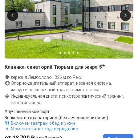
★
Клиника-санаторий Тюрьма для жира
5
деревня Лемболово
·
326
м до
Реки
Опорно-двигательный аппарат, нервная система,
желудочно-кишечный тракт, косметология
Индивидуальная диета, психотерапевтический тренинг,
ванна хвойная
Улучшенный комфорт
Знакомство с санаторием (без лечения и питания)
Включен завтрак, обед и ужин
Моментальное подтверждение
от 18 700 ₽
для 2 гостей