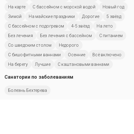
На карте
С бассейном с морской водой
Новый год
Зимой
На майские праздники
Дорогие
5 звёзд
С бассейном с подогревом
4-5 звёзд
На лето
Без лечения
Без лечения с бассейном
С питанием
Со шведским столом
Недорого
С бишофитными ваннами
Осенние
Всё включено
На берегу
Лучшие
С каштановыми ваннами
Санатории по заболеваниям
Болезнь Бехтерева