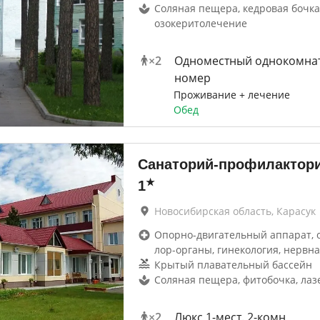
Соляная пещера, кедровая бочка
озокеритолечение
×
2
Одноместный однокомна
номер
Проживание + лечение
Обед
Санаторий-профилактори
★
1
Новосибирская область, Карасук
Опорно-двигательный аппарат, 
лор-органы, гинекология, нервна
Крытый плавательный бассейн
Соляная пещера, фитобочка, ла
×
2
Люкс 1-мест. 2-комн