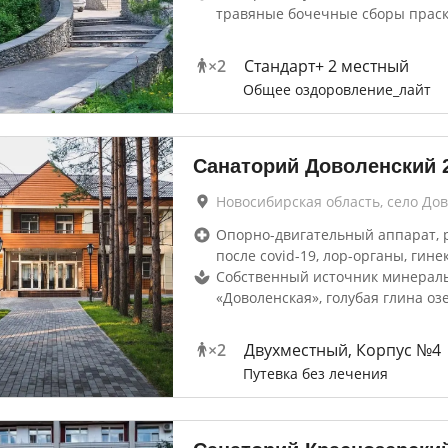
травяные бочечные сборы праск
×
2
Стандарт+ 2 местный
Общее оздоровление_лайт
Санаторий Доволенский
Новосибирская область, село До
Опорно-двигательный аппарат, 
после covid-19, лор-органы, гине
Собственный источник минерал
«Доволенская», голубая глина оз
×
2
Двухместный, Корпус №4
Путевка без лечения