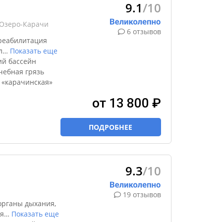
9.1
/10
 Озеро-Карачи
6 отзывов
реабилитация
л
…
Показать еще
ий бассейн
чебная грязь
 «карачинская»
от 13 800 ₽
ПОДРОБНЕЕ
9.3
/10
19 отзывов
органы дыхания,
я
…
Показать еще