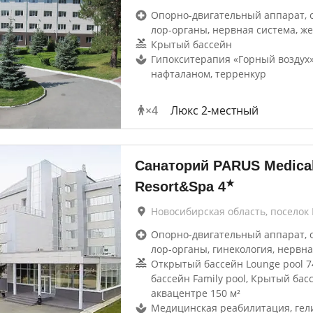
Опорно-двигательный аппарат, 
лор-органы, нервная система, же
Крытый бассейн
Гипокситерапия «Горный воздух»
нафталаном, терренкур
×
4
Люкс 2-местный
Санаторий PARUS Medica
★
Resort&Spa
4
Новосибирская область, поселок
Опорно-двигательный аппарат, 
лор-органы, гинекология, нервна
Открытый бассейн Lounge pool 7
бассейн Family pool, Крытый бас
аквацентре 150 м²
Медицинская реабилитация, гели