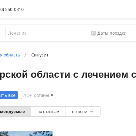
00) 550-0810
Лечение
я область
Синусит
ской области с лечением 
ЛОР-органы
ить всё
омендуемые
по отзывам
по цене