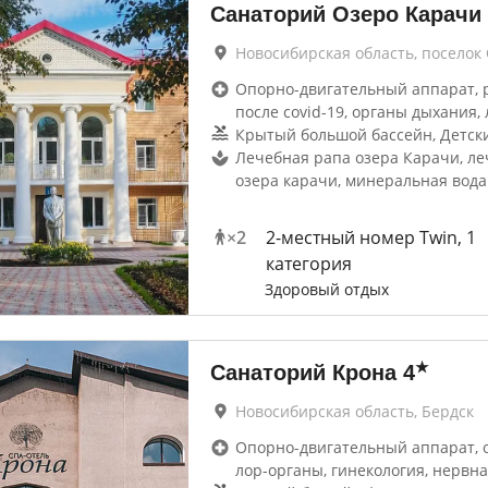
Санаторий Озеро Карачи
Новосибирская область, поселок
Опорно-двигательный аппарат, 
после covid-19, органы дыхания, 
Крытый большой бассейн, Детск
Лечебная рапа озера Карачи, ле
озера карачи, минеральная вода
×
2
2-местный номер Twin, 1
категория
Здоровый отдых
★
Санаторий Крона
4
Новосибирская область, Бердск
Опорно-двигательный аппарат, 
лор-органы, гинекология, нервна