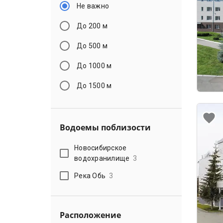
Не важно
До 200 м
До 500 м
До 1000 м
До 1500 м
Водоемы поблизости
Новосибирское
водохранилище
3
Река Обь
3
Расположение