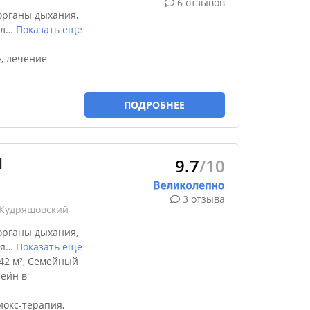
6 отзывов
органы дыхания,
л
…
Показать еще
, лечение
ПОДРОБНЕЕ
9.7
/10
l
3 отзыва
 Кудряшовский
органы дыхания,
я
…
Показать еще
42 м², Семейный
сейн в
окс-терапия,