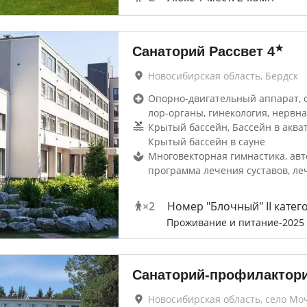
★
Санаторий Рассвет
4
Новосибирская область, Бердск
Опорно-двигательный аппарат, 
лор-органы, гинекология, нервна
Крытый бассейн, Бассейн в аква
Крытый бассейн в сауне
Многовекторная гимнастика, авт
программа лечения суставов, ле
×
2
Номер "Блочный" II катег
Проживание и питание-2025
Санаторий-профилактори
Новосибирская область, село М