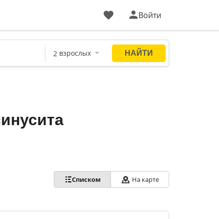
Войти
синусита
Списком
На карте