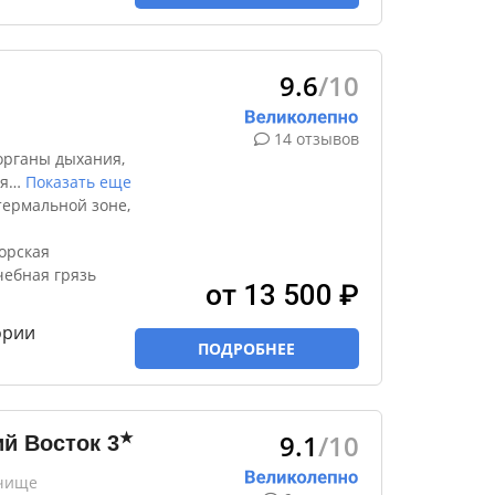
9.6
/10
14 отзывов
органы дыхания,
я
…
Показать еще
термальной зоне,
орская
чебная грязь
от 13 500 ₽
ории
ПОДРОБНЕЕ
9.1
/10
★
й Восток
3
очище