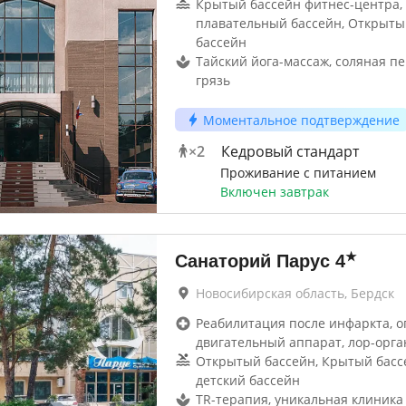
Крытый бассейн фитнес-центра,
плавательный бассейн, Открыты
бассейн
Тайский йога-массаж, соляная п
грязь
Моментальное подтверждение
×
2
Кедровый стандарт
Проживание с питанием
Включен завтрак
★
Санаторий Парус
4
Новосибирская область, Бердск
Реабилитация после инфаркта, о
двигательный аппарат, лор-орга
Открытый бассейн, Крытый басс
детский бассейн
TR-терапия, уникальная клиника 