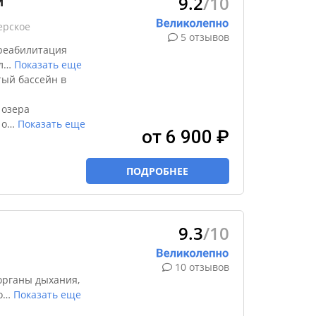
9.2
/10
й
ерское
5 отзывов
реабилитация
л
…
Показать еще
тый бассейн в
 озера
 о
…
Показать еще
от 6 900 ₽
ПОДРОБНЕЕ
9.3
/10
10 отзывов
органы дыхания,
о
…
Показать еще