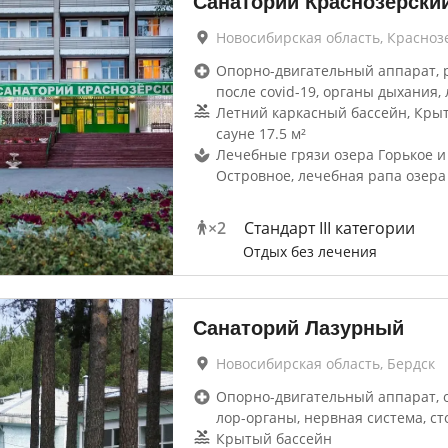
Санаторий Краснозерски
Новосибирская область, Красноз
Опорно-двигательный аппарат, 
после covid-19, органы дыхания, 
Летний каркасный бассейн, Кры
сауне 17.5 м²
Лечебные грязи озера Горькое и
Островное, лечебная рапа озера
×
2
Стандарт III категории
Отдых без лечения
Санаторий Лазурный
Новосибирская область, Бердск
Опорно-двигательный аппарат, 
лор-органы, нервная система, ст
Крытый бассейн