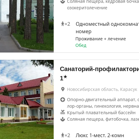
Соляная пещера, кедровая бочка
озокеритолечение
×
2
Одноместный однокомна
номер
Проживание + лечение
Обед
Санаторий-профилактори
★
1
Новосибирская область, Карасук
Опорно-двигательный аппарат, 
лор-органы, гинекология, нервна
Крытый плавательный бассейн
Соляная пещера, фитобочка, ла
×
2
Люкс 1-мест. 2-комн