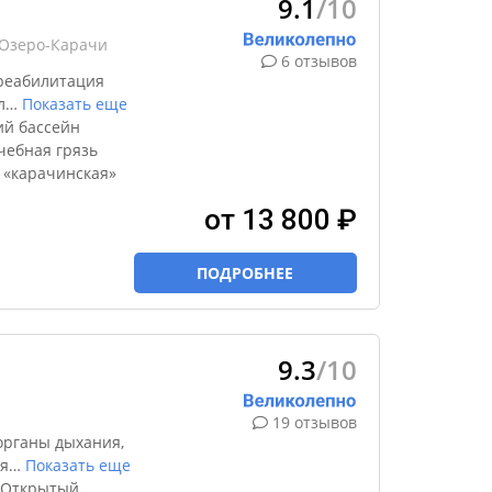
9.1
/10
 Озеро-Карачи
6 отзывов
реабилитация
л
…
Показать еще
ий бассейн
чебная грязь
 «карачинская»
от 13 800 ₽
ПОДРОБНЕЕ
9.3
/10
19 отзывов
органы дыхания,
я
…
Показать еще
 Открытый