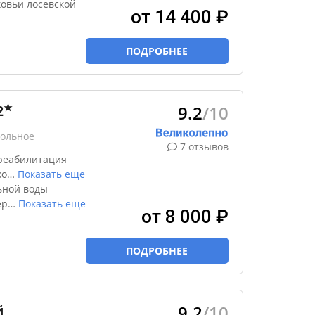
овьи лосевской
от 14 400 ₽
ПОДРОБНЕЕ
9.2
/10
★
2
вольное
7 отзывов
реабилитация
ко
…
Показать еще
ьной воды
ер
…
Показать еще
от 8 000 ₽
ПОДРОБНЕЕ
9.2
/10
й