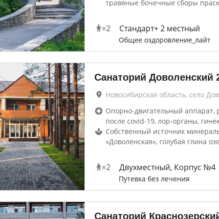
травяные бочечные сборы праск
×
2
Стандарт+ 2 местный
Общее оздоровление_лайт
Санаторий Доволенский
Новосибирская область, село До
Опорно-двигательный аппарат, 
после covid-19, лор-органы, гине
Собственный источник минерал
«Доволенская», голубая глина оз
×
2
Двухместный, Корпус №4
Путевка без лечения
Санаторий Краснозерски