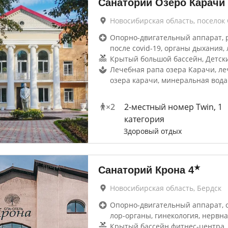
Санаторий Озеро Карачи
Новосибирская область, поселок
Опорно-двигательный аппарат, 
после covid-19, органы дыхания, 
Крытый большой бассейн, Детск
Лечебная рапа озера Карачи, ле
озера карачи, минеральная вода
×
2
2-местный номер Twin, 1
категория
Здоровый отдых
★
Санаторий Крона
4
Новосибирская область, Бердск
Опорно-двигательный аппарат, 
лор-органы, гинекология, нервна
Крытый бассейн фитнес-центра,