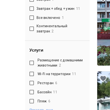
Завтрак + обед + ужин
11
Все включено
1
Континентальный
завтрак
2
Услуги
Размещение с домашними
животными
2
Wi-Fi на территории
11
Ресторан
6
Бассейн
11
Пляж
6
Показать еще