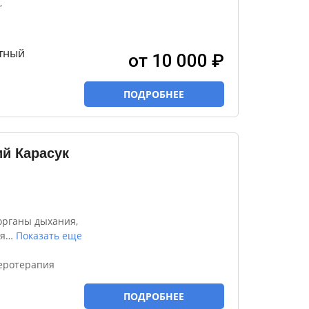
,
тный
от 10 000 ₽
ПОДРОБНЕЕ
й Карасук
органы дыхания,
я
…
Показать еще
зеротерапия
ПОДРОБНЕЕ