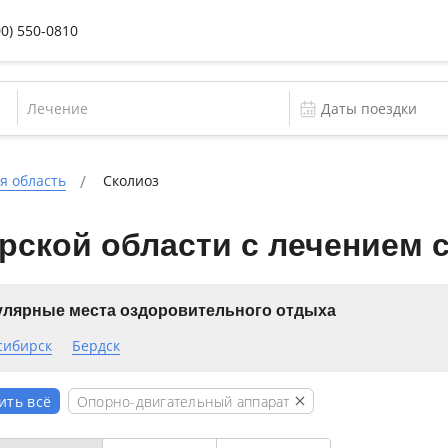
00) 550-0810
Лечение
я область
Сколиоз
ской области с лечением 
лярные места оздоровительного отдыха
сибирск
Бердск
Опорно-двигательный аппарат
ить всё