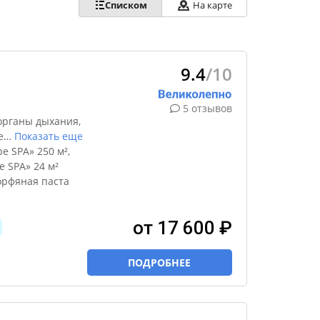
Списком
На карте
9.4
/10
5 отзывов
органы дыхания,
е
…
Показать еще
 SPA» 250 м²,
 SPA» 24 м²
орфяная паста
от 17 600 ₽
ПОДРОБНЕЕ