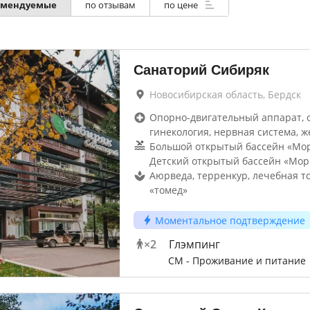
омендуемые
по отзывам
по цене
Санаторий Сибиряк
Новосибирская область, Бердск
Опорно-двигательный аппарат, 
гинекология, нервная система, ж
Большой открытый бассейн «Море
Детский открытый бассейн «Море
Аюрведа, терренкур, лечебная т
«томед»
Моментальное подтверждение
×
2
Глэмпинг
СМ - Проживание и питание