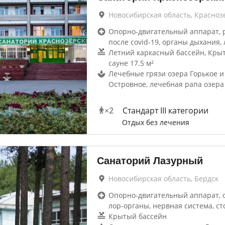
Новосибирская область, Красноз
Опорно-двигательный аппарат, 
после covid-19, органы дыхания, 
Летний каркасный бассейн, Кры
сауне 17.5 м²
Лечебные грязи озера Горькое и
Островное, лечебная рапа озера
×
2
Стандарт III категории
Отдых без лечения
Санаторий Лазурный
Новосибирская область, Бердск
Опорно-двигательный аппарат, 
лор-органы, нервная система, ст
Крытый бассейн