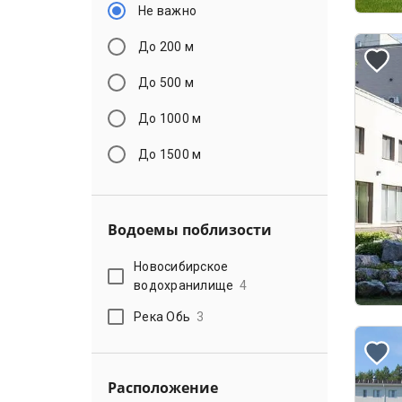
Не важно
До 200 м
До 500 м
До 1000 м
До 1500 м
Водоемы поблизости
Новосибирское
водохранилище
4
Река Обь
3
Расположение