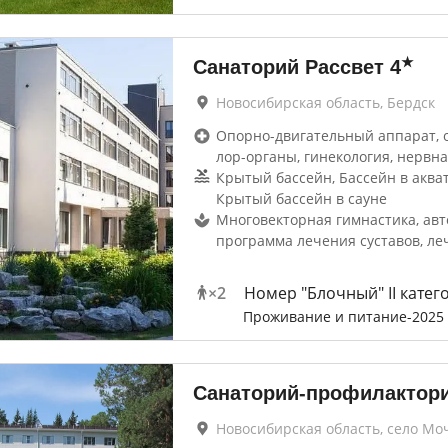
★
Санаторий Рассвет
4
Новосибирская область, Бердск
Опорно-двигательный аппарат, 
лор-органы, гинекология, нервна
Крытый бассейн, Бассейн в аква
Крытый бассейн в сауне
Многовекторная гимнастика, авт
программа лечения суставов, ле
×
2
Номер "Блочный" II катег
Проживание и питание-2025
Санаторий-профилактори
Новосибирская область, село М