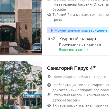
плавательный бассейн, Открыты
бассейн
Тайский йога-массаж, соляная п
грязь
Моментальное подтверждение
×
2
Кедровый стандарт
Проживание с питанием
Включен завтрак
★
Санаторий Парус
4
Новосибирская область, Бердск
Реабилитация после инфаркта, о
двигательный аппарат, лор-орга
Открытый бассейн, Крытый басс
детский бассейн
TR-терапия, уникальная клиника 