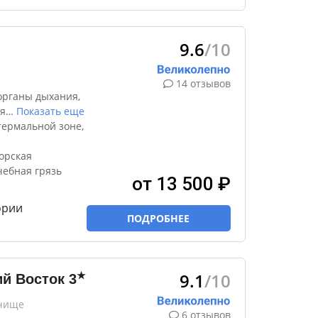
9.6
/10
14 отзывов
органы дыхания,
я
…
Показать еще
термальной зоне,
орская
чебная грязь
от 13 500 ₽
ории
ПОДРОБНЕЕ
9.1
/10
★
й Восток
3
очище
6 отзывов