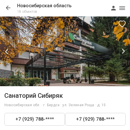
Новосибирская область
18 объектов
1/83
Санаторий Сибиряк
Новосибирская обл. · г. Бердск · ул. Зеленая Роща · д. 15
+7 (929) 788-****
+7 (929) 788-****