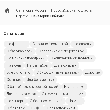
двигательный аппарат, органы дыхания и
гинекология.
Cанатории России
Новосибирская область
Бердск
Санаторий Сибиряк
Санатории
На февраль
С соляной комнатой
На апрель
С барокамерой
С бассейном с подогревом
На майские праздники
С каштановыми ваннами
На июль
На сентябрь
Для пожилых
Всё включено
С бишофитными ваннами
Дорогие
Осенние
Для беременных
С бассейном с морской водой
Без лечения
Для пенсионеров
С жемчужными ваннами
На январь
С бальнеотерапией
На март
С бюветом
С ЛФК
С грязелечением