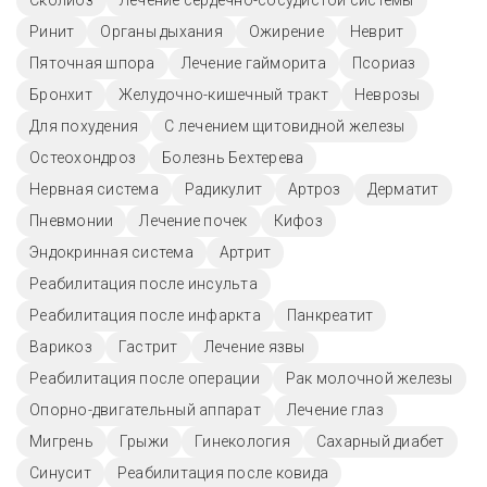
Сколиоз
Лечение сердечно-сосудистой системы
Ринит
Органы дыхания
Ожирение
Неврит
Пяточная шпора
Лечение гайморита
Псориаз
Бронхит
Желудочно-кишечный тракт
Неврозы
Для похудения
С лечением щитовидной железы
Остеохондроз
Болезнь Бехтерева
Нервная система
Радикулит
Артроз
Дерматит
Пневмонии
Лечение почек
Кифоз
Эндокринная система
Артрит
Реабилитация после инсульта
Реабилитация после инфаркта
Панкреатит
Варикоз
Гастрит
Лечение язвы
Реабилитация после операции
Рак молочной железы
Опорно-двигательный аппарат
Лечение глаз
Мигрень
Грыжи
Гинекология
Сахарный диабет
Синусит
Реабилитация после ковида