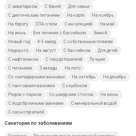
С аквапарком
С баней
Для семьи
С диетическим питанием
На карте
На ноябрь
На берегу
СПА-отели
С ингаляцией
На май
На июнь
Без лечения с бассейном
Зимой
Новый год
4-5 звёзд
С собственным пляжем
Недорого
На август
C бассейном
Для детей
С нафталаном
С гирудотерапией
Лучшие
С питанием
3 звезды
На лето
Со скипидарными ваннами
На октябрь
На декабрь
С пантовыми ваннами
С кэшбэком
Рядом с парком
Со шведским столом
На июнь
С йодобромными ваннами
С минеральной водой
С озонотерапией
Санатории по заболеваниям