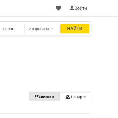
Войти
Списком
На карте