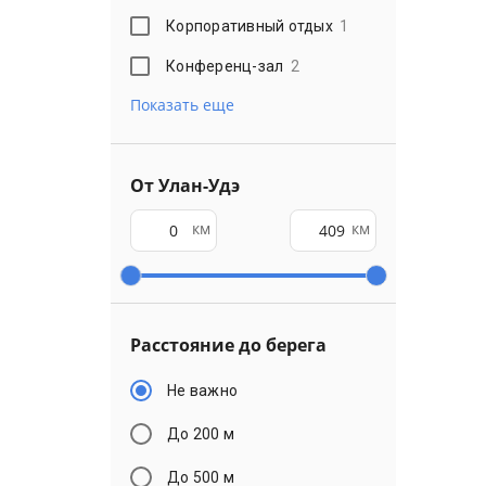
Корпоративный отдых
1
Конференц-зал
2
Показать еще
От Улан-Удэ
км
км
Расстояние до берега
Не важно
До 200 м
До 500 м