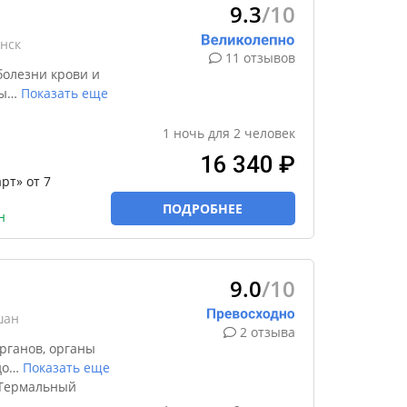
9.3
/10
нск
11 отзывов
болезни крови и
ы
…
Показать еще
1
ночь
для
2
человек
16 340 ₽
рт» от 7
ПОДРОБНЕЕ
н
9.0
/10
шан
2 отзыва
рганов, органы
до
…
Показать еще
 Термальный