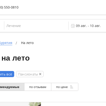
00) 550-0810
Лечение
Бурятия
На лето
на лето
Пансионаты
ить всё
омендуемые
по отзывам
по цене