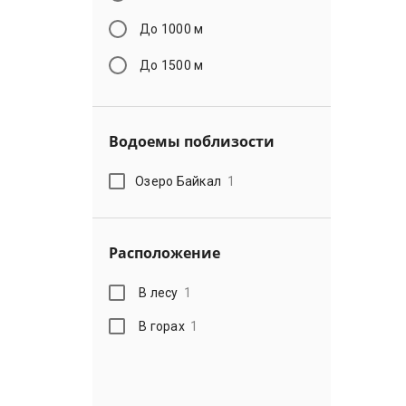
До 1000 м
До 1500 м
Водоемы поблизости
Озеро Байкал
1
Расположение
В лесу
1
В горах
1