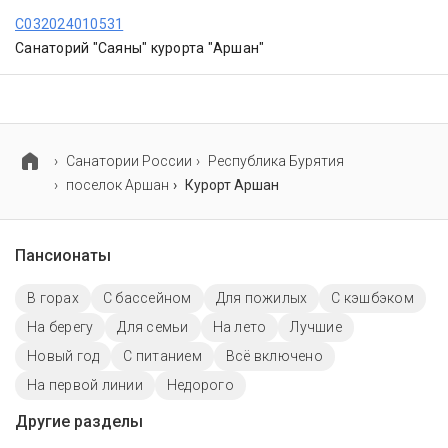
С032024010531
Санаторий "Саяны" курорта "Аршан"
Cанатории России
Республика Бурятия
поселок Аршан
Курорт Аршан
Пансионаты
В горах
C бассейном
Для пожилых
С кэшбэком
На берегу
Для семьи
На лето
Лучшие
Новый год
С питанием
Всё включено
На первой линии
Недорого
Другие разделы