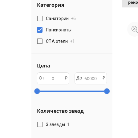
рек
Категория
Санатории
+
6
Пансионаты
СПА отели
+
1
Цена
От
₽
До
₽
Количество звезд
3 звезды
1