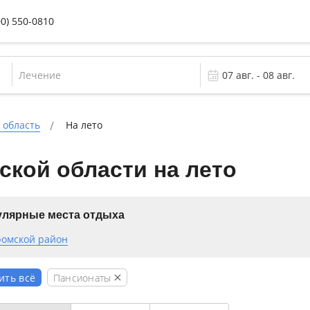
00) 550-0810
Лечение
 область
На лето
кой области на лето
лярные места отдыха
ромской район
Пансионаты
ить всё