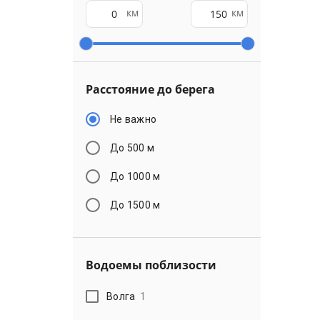
км
км
Расстояние до берега
Не важно
До 500 м
До 1000 м
До 1500 м
Водоемы поблизости
Волга
1