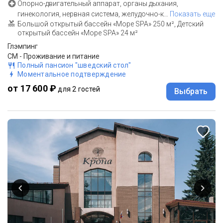
Опорно-двигательный аппарат, органы дыхания,
гинекология, нервная система, желудочно-к
…
Показать еще
Большой открытый бассейн «Море SPA» 250 м², Детский
открытый бассейн «Море SPA» 24 м²
Глэмпинг
СМ - Проживание и питание
Полный пансион "шведский стол"
Моментальное подтверждение
от 17 600 ₽
для 2 гостей
Выбрать