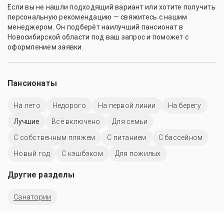
Если вы не нашли подходящий вариант или хотите получить
персональную рекомендацию — свяжитесь с нашим
менеджером. Он подберёт наилучший пансионат в
Новосибирской области под ваш запрос и поможет с
оформлением заявки.
Пансионаты
На лето
Недорого
На первой линии
На берегу
Лучшие
Всё включено
Для семьи
С собственным пляжем
С питанием
C бассейном
Новый год
С кэшбэком
Для пожилых
Другие разделы
Санатории