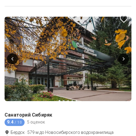
Санаторий Сибиряк
9.4
5 оценок
/ 10
Бердск
·
579
м до
Новосибирского водохранилища