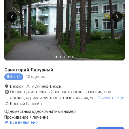
Санаторий Лазурный
9.3
10 оценок
/ 10
Бердск
·
70
м до
реки Бердь
Опорно-двигательный аппарат, органы дыхания, лор-
органы, нервная система, стоматология, се
…
Показать еще
Крытый бассейн
Одноместный однокомнатный номер
Проживание + лечение
Все включено