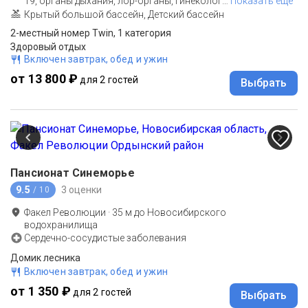
19, органы дыхания, лор-органы, гинеколог
…
Показать еще
Крытый большой бассейн, Детский бассейн
2-местный номер Twin, 1 категория
Здоровый отдых
Включен завтрак, обед и ужин
от 13 800 ₽
для 2 гостей
Выбрать
Пансионат Синеморье
9.5
3 оценки
/ 10
Факел Революции
·
35
м до
Новосибирского
водохранилища
Сердечно-сосудистые заболевания
Домик лесника
Включен завтрак, обед и ужин
от 1 350 ₽
для 2 гостей
Выбрать