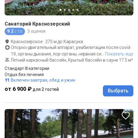
Санаторий Краснозерский
9.2
5 оценок
/ 10
Краснозерское
·
275
м до
Карасука
Опорно-двигательный аппарат, реабилитация после covid-
19, органы дыхания, лор-органы, нервная си
…
Показать еще
Летний каркасный бассейн, Крытый бассейн в сауне 17.5 м²
Стандарт III категории
Отдых без лечения
Включен завтрак, обед и ужин
от 6 900 ₽
для 2 гостей
Выбрать