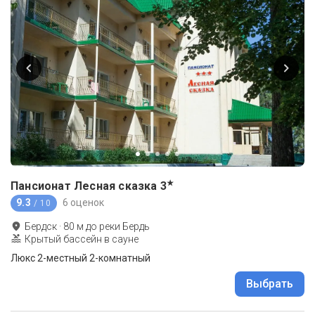
★
Пансионат Лесная сказка
3
9.3
6 оценок
/ 10
Бердск
·
80
м до
реки Бердь
Крытый бассейн в сауне
Люкс 2-местный 2-комнатный
Выбрать