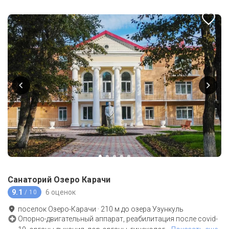
Санаторий Озеро Карачи
9.1
6 оценок
/ 10
поселок Озеро-Карачи
·
210
м до
озера Узункуль
Опорно-двигательный аппарат, реабилитация после covid-