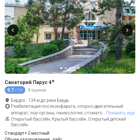
★
Санаторий Парус
4
9.7
9 оценок
/ 10
Бердск
·
134
м до
реки Бердь
Реабилитация после инфаркта, опорно-двигательный
аппарат, лор-органы, гинекология, стомато
…
Показать еще
Открытый бассейн, Крытый бассейн, Открытый детский
бассейн
Стандарт+ 2 местный
Общее оздоровление_лайт