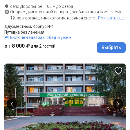
село Довольное
·
100
м до
озера
Опорно-двигательный аппарат, реабилитация после covid-
19, лор-органы, гинекология, нервная систе
…
Показать еще
Двухместный, Корпус №4
Путевка без лечения
Включен завтрак, обед и ужин
от 8 000 ₽
для 2 гостей
Выбрать