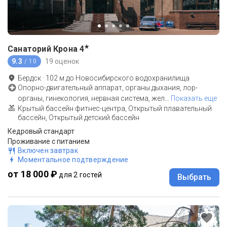
★
Санаторий Крона
4
9.3
19 оценок
/ 10
Бердск
·
102
м до
Новосибирского водохранилища
Опорно-двигательный аппарат, органы дыхания, лор-
органы, гинекология, нервная система, жел
…
Показать еще
Крытый бассейн фитнес-центра, Открытый плавательный
бассейн, Открытый детский бассейн
Кедровый стандарт
Проживание с питанием
Включен завтрак
Моментальное подтверждение
от 18 000 ₽
для 2 гостей
Выбрать