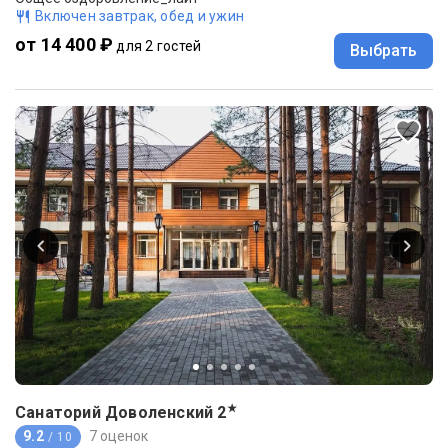
Включен завтрак, обед и ужин
от 14 400 ₽
для 2 гостей
Выбрать
★
Санаторий Доволенский
2
9.2
7 оценок
/ 10