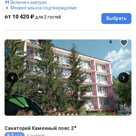
Включен завтрак
Моментальное подтверждение
от 10 420 ₽
для 2 гостей
Выбрать
★
Санаторий Каменный пояс
2
9.7
6 оценок
/ 10