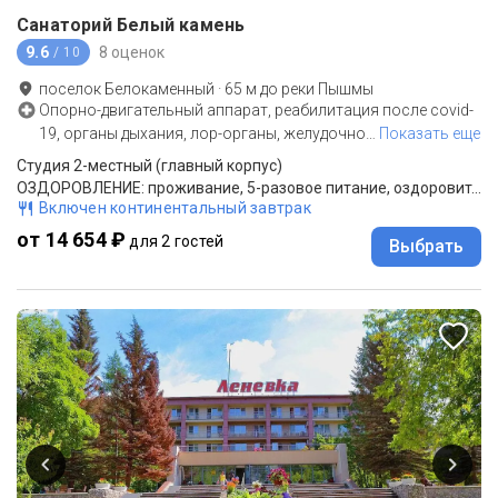
Санаторий Белый камень
9.6
8 оценок
/ 10
поселок Белокаменный
·
65
м до
реки Пышмы
Опорно-двигательный аппарат, реабилитация после covid-
19, органы дыхания, лор-органы, желудочно
…
Показать еще
Студия 2-местный (главный корпус)
ОЗДОРОВЛЕНИЕ: проживание, 5-разовое питание, оздоровительные процедуры.
Включен континентальный завтрак
от 14 654 ₽
для 2 гостей
Выбрать