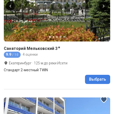
★
Санаторий Мельковский
3
9.9
4 оценки
/ 10
Екатеринбург
·
125
м до
реки Исети
Стандарт 2-местный TWIN
Выбрать