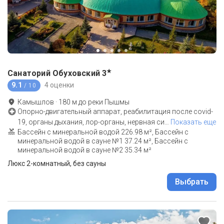
★
Санаторий Обуховский
3
9.1
4 оценки
/ 10
Камышлов
·
180
м до
реки Пышмы
Опорно-двигательный аппарат, реабилитация после covid-
19, органы дыхания, лор-органы, нервная си
…
Показать еще
Бассейн с минеральной водой 226.98 м², Бассейн с
минеральной водой в сауне №1 37.24 м², Бассейн с
минеральной водой в сауне №2 35.34 м²
Люкс 2-комнатный, без сауны
Выбрать