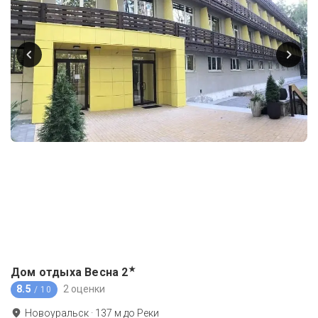
★
Дом отдыха Весна
2
8.5
2 оценки
/ 10
Новоуральск
·
137
м до
Реки