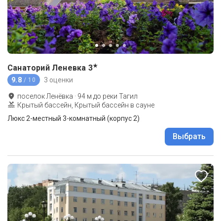
★
Санаторий Леневка
3
9.8
3 оценки
/ 10
поселок Ленёвка
·
94
м до
реки Тагил
Крытый бассейн, Крытый бассейн в сауне
Люкс 2-местный 3-комнатный (корпус 2)
Выбрать