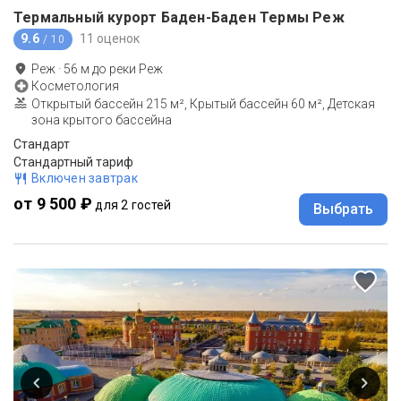
Термальный курорт Баден-Баден Термы Реж
9.6
11 оценок
/ 10
Реж
·
56
м до
реки Реж
Косметология
Открытый бассейн 215 м², Крытый бассейн 60 м², Детская
зона крытого бассейна
Стандарт
Стандартный тариф
Включен завтрак
от 9 500 ₽
для 2 гостей
Выбрать