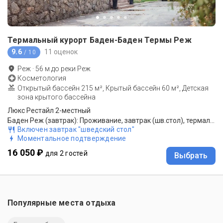
Термальный курорт Баден-Баден Термы Реж
9.6
11 оценок
/ 10
Реж
·
56
м до
реки Реж
Косметология
Открытый бассейн 215 м², Крытый бассейн 60 м², Детская
зона крытого бассейна
Люкс Рестайл 2-местный
Баден Реж (завтрак): Проживание, завтрак (шв.стол), термальный комплекс.
Включен завтрак "шведский стол"
Моментальное подтверждение
16 050 ₽
для 2 гостей
Выбрать
Популярные места отдыха