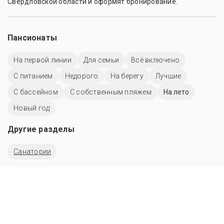
Свердловской области и оформят бронирование.
Пансионаты
На первой линии
Для семьи
Всё включено
С питанием
Недорого
На берегу
Лучшие
C бассейном
С собственным пляжем
На лето
Новый год
Другие разделы
Санатории