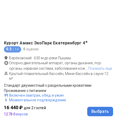
★
Курорт Амакс ЭкоПарк Екатеринбург
4
9.3
8 оценок
/ 10
Берёзовский
·
630
м до
реки Пышмы
Опорно-двигательный аппарат, органы дыхания, лор-
органы, нервная система, заболевания кож
…
Показать еще
Крытый плавательный бассейн, Мини-бассейн в сауне 12
м²
Стандарт двухместный с раздельными кроватями
Проживание с питанием
Включен завтрак, обед и ужин
Моментальное подтверждение
16 440 ₽
для 2 гостей
Выбрать
1278 бонусов