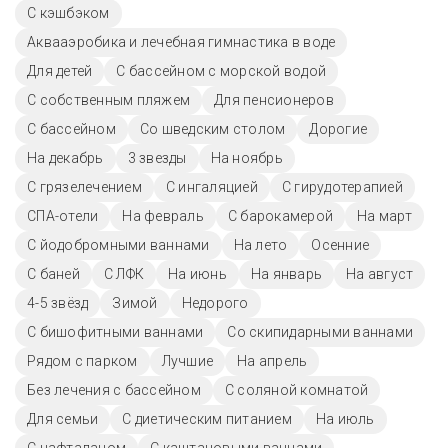
С кэшбэком
Аквааэробика и лечебная гимнастика в воде
Для детей
С бассейном с морской водой
С собственным пляжем
Для пенсионеров
C бассейном
Со шведским столом
Дорогие
На декабрь
3 звезды
На ноябрь
С грязелечением
С ингаляцией
С гирудотерапией
СПА-отели
На февраль
С барокамерой
На март
С йодобромными ваннами
На лето
Осенние
С баней
С ЛФК
На июнь
На январь
На август
4-5 звёзд
Зимой
Недорого
С бишофитными ваннами
Со скипидарными ваннами
Рядом с парком
Лучшие
На апрель
Без лечения с бассейном
С соляной комнатой
Для семьи
С диетическим питанием
На июль