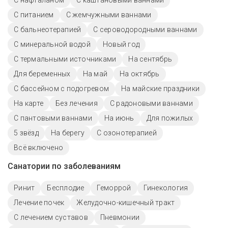
С нафталаном
С каштановыми ваннами
С питанием
С жемчужными ваннами
С бальнеотерапией
С сероводородными ваннами
С минеральной водой
Новый год
С термальными источниками
На сентябрь
Для беременных
На май
На октябрь
С бассейном с подогревом
На майские праздники
На карте
Без лечения
С радоновыми ваннами
С пантовыми ваннами
На июнь
Для пожилых
5 звёзд
На берегу
С озонотерапией
Всё включено
Санатории по заболеваниям
Ринит
Бесплодие
Геморрой
Гинекология
Лечение почек
Желудочно-кишечный тракт
С лечением суставов
Пневмонии