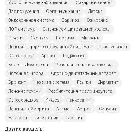
Урологические заболевания
Сахарный диабет
Для похудения
Органы дыхания
Детокс
Эндокринная система
Варикоз
Ожирение
ЛОР система
С лечением щитовидной железы
Неврит
Сколиоз
Псориаз
Мигрень
Лечение сердечно-сосудистой системы
Лечение язвы
Остеопороз
Артрит
Радикулит
Болезнь Бехтерева
Реабилитация после ковида
Пяточная шпора
Опорно-двигательный аппарат
Бронхит
Нервная система
Грыжи
Дерматит
Лечение печени
Реабилитация после инсульта
Остеохондроз
Кифоз
Панкреатит
Лечение гайморита
Астма
Артроз
Синусит
Неврозы
Гипертонии
Гастрит
Другие разделы