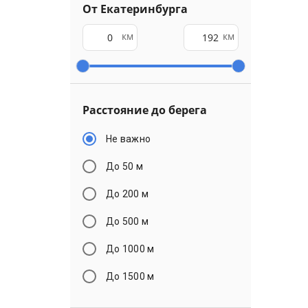
От Екатеринбурга
км
км
Расстояние до берега
Не важно
До 50 м
До 200 м
До 500 м
До 1000 м
До 1500 м