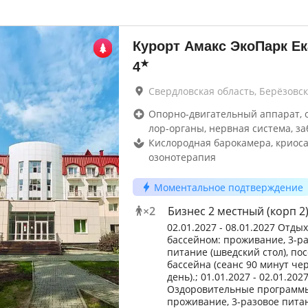
Курорт Амакс ЭкоПарк Ек
★
4
Свердловская область, Берёзовс
Опорно-двигательный аппарат, 
лор-органы, нервная система, за
Кислородная барокамера, криоса
озонотерапия
Моментальное подтверждение
×
2
Бизнес 2 местный (корп 2
02.01.2027 - 08.01.2027 Отдых 
бассейном: проживание, 3-р
питание (шведский стол), п
бассейна (сеанс 90 минут че
день).; 01.01.2027 - 02.01.202
Оздоровительные программ
проживание, 3-разовое пита