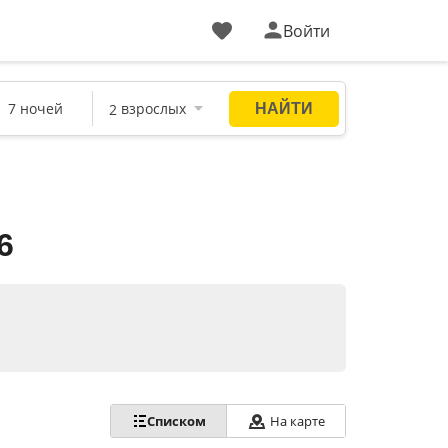
Войти
6
Списком
На карте