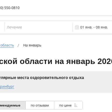
00) 550-0810
Лечение
 область
На январь
кой области на январь 202
лярные места оздоровительного отдыха
еринбург
омендуемые
по отзывам
по цене