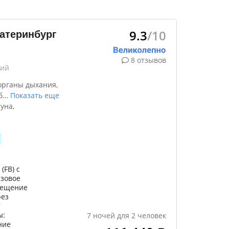
9.3
/10
атеринбург
8 отзывов
кий
органы дыхания,
б
…
Показать еще
уна,
)
(FB) с
азовое
осещение
рез
7
ы:
7
ночей
для
2
человек
ние