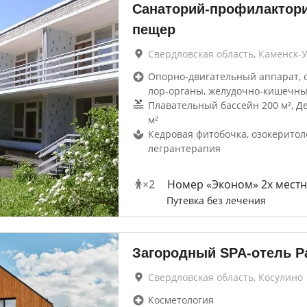
Санаторий-профилактори
пещер
Свердловская область, Каменск-
Опорно-двигательный аппарат, 
лор-органы, желудочно-кишечн
Плавательный бассейн 200 м², Д
м²
Кедровая фитобочка, озокеритол
легрантерапия
×
2
Номер «Эконом» 2х мест
Путевка без лечения
Загородный SPA-отель Р
Свердловская область, Косулино
Косметология