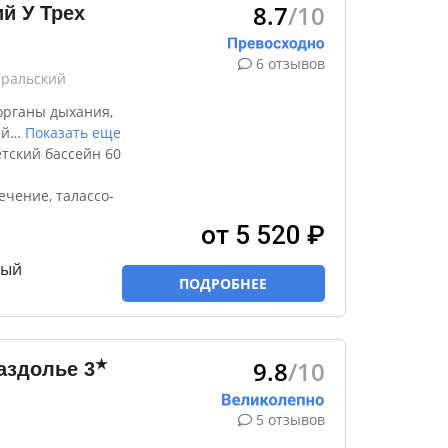
8.7
/10
й У Трех
6 отзывов
Уральский
органы дыхания,
ый
…
Показать еще
етский бассейн 60
ечение, талассо-
от 5 520 ₽
ный
ПОДРОБНЕЕ
9.8
/10
★
аздолье
3
5 отзывов