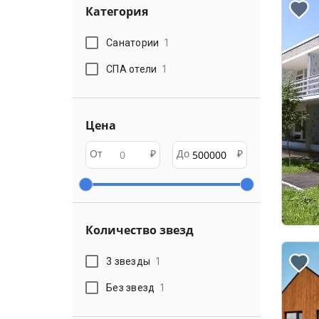
Категория
Санатории
1
СПА отели
1
Цена
От
₽
До
₽
Количество звезд
3 звезды
1
Без звезд
1