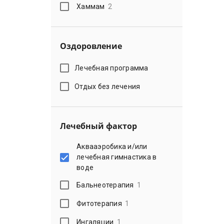
Хаммам
2
Оздоровление
Лечебная программа
Отдых без лечения
Лечебный фактор
Аквааэробика и/или
лечебная гимнастика в
воде
Бальнеотерапия
1
Фитотерапия
1
Ингаляции
1