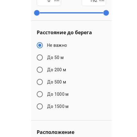
Расстояние до берега
Не важно
До 50 м
До 200 м
До 500 м
До 1000 м
До 1500 м
Расположение