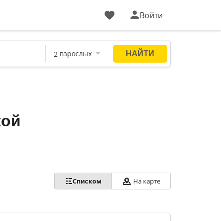
Войти
кой
Списком
На карте