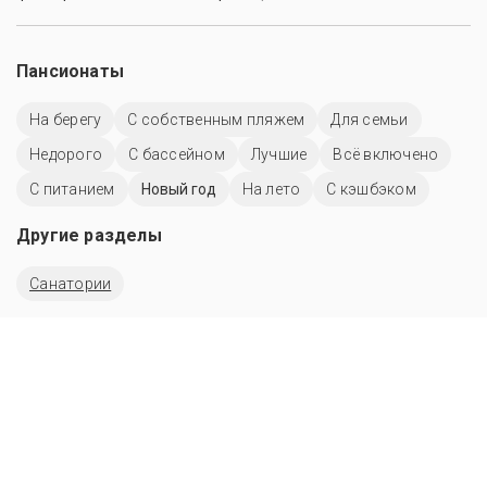
Пансионаты
На берегу
С собственным пляжем
Для семьи
Недорого
C бассейном
Лучшие
Всё включено
С питанием
Новый год
На лето
С кэшбэком
Другие разделы
Санатории