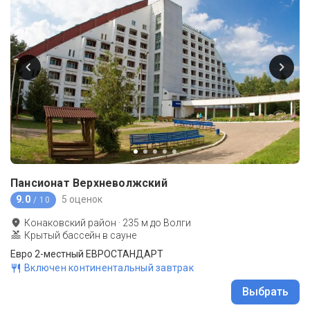
Пансионат Верхневолжский
9.0
5 оценок
/ 10
Конаковский район
·
235
м до
Волги
Крытый бассейн в сауне
Евро 2-местный ЕВРОСТАНДАРТ
Включен континентальный завтрак
Выбрать