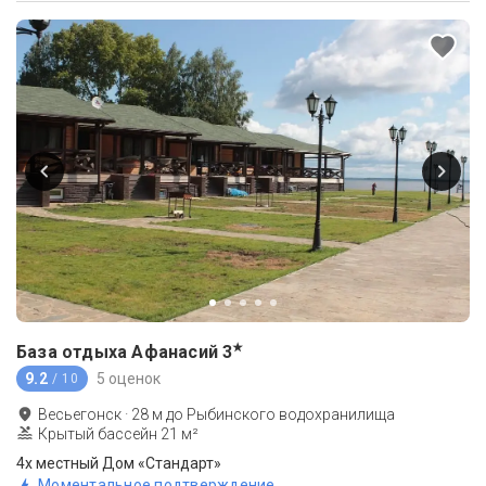
★
База отдыха Афанасий
3
9.2
5 оценок
/ 10
Весьегонск
·
28
м до
Рыбинского водохранилища
Крытый бассейн 21 м²
4х местный Дом «Стандарт»
Моментальное подтверждение