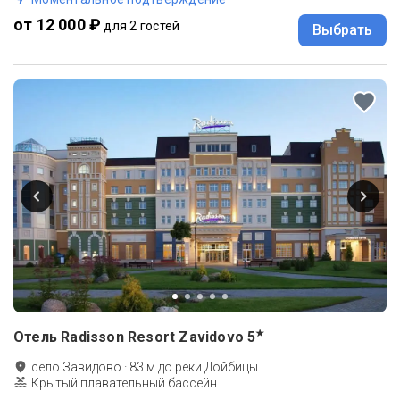
от 12 000 ₽
для 2 гостей
Выбрать
★
Отель Radisson Resort Zavidovo
5
село Завидово
·
83
м до
реки Дойбицы
Крытый плавательный бассейн