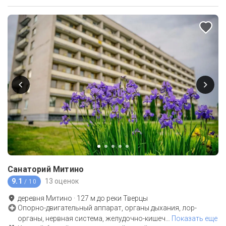
Санаторий Митино
9.1
13 оценок
/ 10
деревня Митино
·
127
м до
реки Тверцы
Опорно-двигательный аппарат, органы дыхания, лор-
органы, нервная система, желудочно-кишеч
…
Показать еще