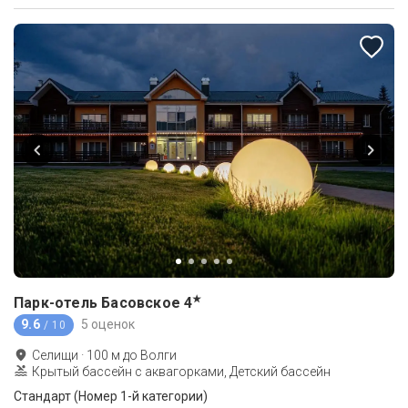
★
Парк-отель Басовское
4
9.6
5 оценок
/ 10
Селищи
·
100
м до
Волги
Крытый бассейн с аквагорками, Детский бассейн
Стандарт (Номер 1-й категории)