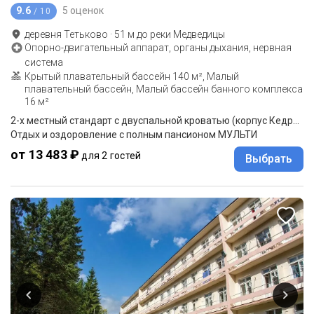
9.6
5 оценок
/ 10
деревня Тетьково
·
51
м до
реки Медведицы
Опорно-двигательный аппарат, органы дыхания, нервная
система
Крытый плавательный бассейн 140 м², Малый
плавательный бассейн, Малый бассейн банного комплекса
16 м²
2-x местный стандарт с двуспальной кроватью (корпус Кедровый)
Отдых и оздоровление с полным пансионом МУЛЬТИ
от 13 483 ₽
для 2 гостей
Выбрать