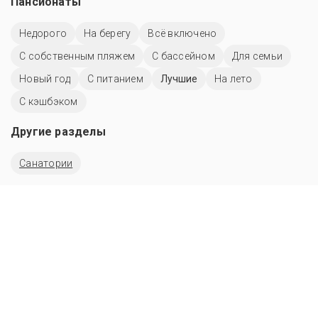
Пансионаты
Недорого
На берегу
Всё включено
С собственным пляжем
C бассейном
Для семьи
Новый год
С питанием
Лучшие
На лето
С кэшбэком
Другие разделы
Санатории