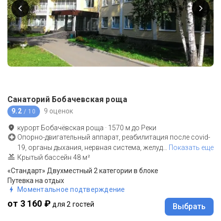
Санаторий Бобачевская роща
9.2
9 оценок
/ 10
курорт Бобачёвская роща
·
1570
м до
Реки
Опорно-двигательный аппарат, реабилитация после covid-
19, органы дыхания, нервная система, желуд
…
Показать еще
Крытый бассейн 48 м²
«Стандарт» Двухместный 2 категории в блоке
Путевка на отдых
Моментальное подтверждение
от 3 160 ₽
для 2 гостей
Выбрать