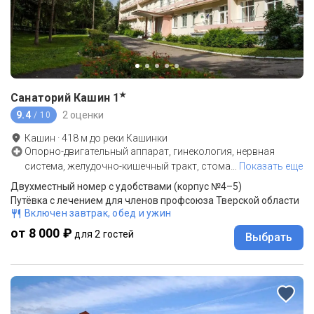
★
Санаторий Кашин
1
9.4
2 оценки
/ 10
Кашин
·
418
м до
реки Кашинки
Опорно-двигательный аппарат, гинекология, нервная
система, желудочно-кишечный тракт, стома
…
Показать еще
Двухместный номер с удобствами (корпус №4–5)
Путёвка с лечением для членов профсоюза Тверской области
Включен завтрак, обед и ужин
от 8 000 ₽
для 2 гостей
Выбрать