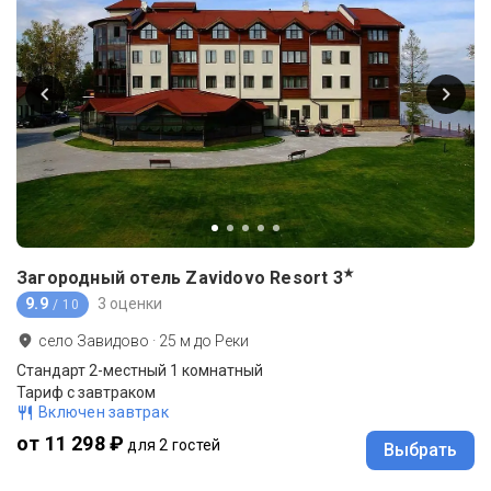
★
Загородный отель Zavidovo Resort
3
9.9
3 оценки
/ 10
село Завидово
·
25
м до
Реки
Стандарт 2-местный 1 комнатный
Тариф с завтраком
Включен завтрак
от 11 298 ₽
для 2 гостей
Выбрать