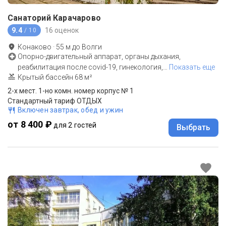
Санаторий Карачарово
9.4
16 оценок
/ 10
Конаково
·
55
м до
Волги
Опорно-двигательный аппарат, органы дыхания,
реабилитация после covid-19, гинекология,
…
Показать еще
Крытый бассейн 68 м²
2-х мест. 1-но комн. номер корпус № 1
Стандартный тариф ОТДЫХ
Включен завтрак, обед и ужин
от 8 400 ₽
для 2 гостей
Выбрать