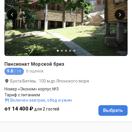
Пансионат Морской бриз
9.8
6 оценок
/ 10
Бухта Витязь
·
100
м до
Японского моря
Номер «Эконом» корпус №3
Тариф с питанием
Включен завтрак, обед и ужин
от 14 400 ₽
для 2 гостей
Выбрать