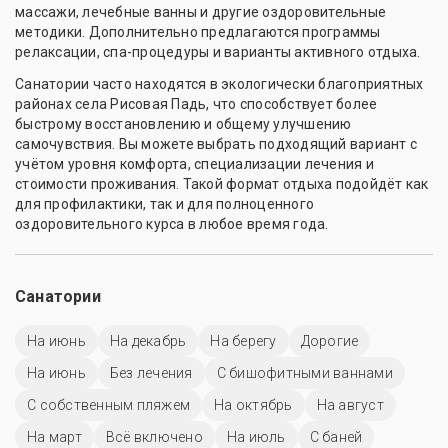
массажи, лечебные ванны и другие оздоровительные
методики. Дополнительно предлагаются программы
релаксации, спа-процедуры и варианты активного отдыха.
Санатории часто находятся в экологически благоприятных
районах села Рисовая Падь, что способствует более
быстрому восстановлению и общему улучшению
самочувствия. Вы можете выбрать подходящий вариант с
учётом уровня комфорта, специализации лечения и
стоимости проживания. Такой формат отдыха подойдёт как
для профилактики, так и для полноценного
оздоровительного курса в любое время года.
Санатории
На июнь
На декабрь
На берегу
Дорогие
На июнь
Без лечения
С бишофитными ваннами
С собственным пляжем
На октябрь
На август
На март
Всё включено
На июль
С баней