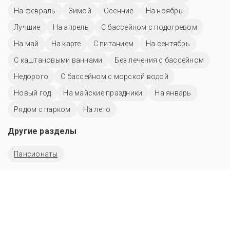
На февраль
Зимой
Осенние
На ноябрь
Лучшие
На апрель
С бассейном с подогревом
На май
На карте
С питанием
На сентябрь
С каштановыми ваннами
Без лечения с бассейном
Недорого
С бассейном с морской водой
Новый год
На майские праздники
На январь
Рядом с парком
На лето
Другие разделы
Пансионаты