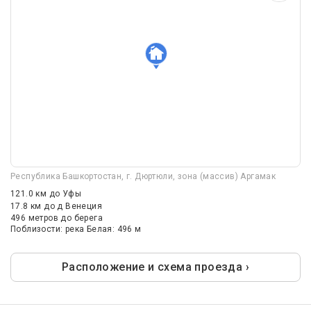
Республика Башкортостан, г. Дюртюли, зона (массив) Аргамак
121.0 км
до Уфы
17.8 км
до д Венеция
496 метров до берега
Поблизости: река Белая: 496 м
Расположение и схема проезда ›