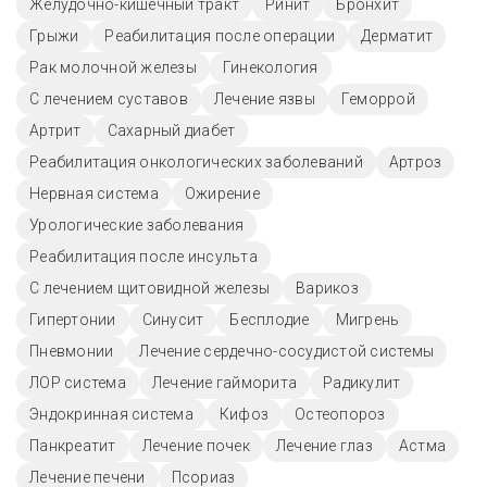
Желудочно-кишечный тракт
Ринит
Бронхит
Грыжи
Реабилитация после операции
Дерматит
Рак молочной железы
Гинекология
С лечением суставов
Лечение язвы
Геморрой
Артрит
Сахарный диабет
Реабилитация онкологических заболеваний
Артроз
Нервная система
Ожирение
Урологические заболевания
Реабилитация после инсульта
С лечением щитовидной железы
Варикоз
Гипертонии
Синусит
Бесплодие
Мигрень
Пневмонии
Лечение сердечно-сосудистой системы
ЛОР система
Лечение гайморита
Радикулит
Эндокринная система
Кифоз
Остеопороз
Панкреатит
Лечение почек
Лечение глаз
Астма
Лечение печени
Псориаз