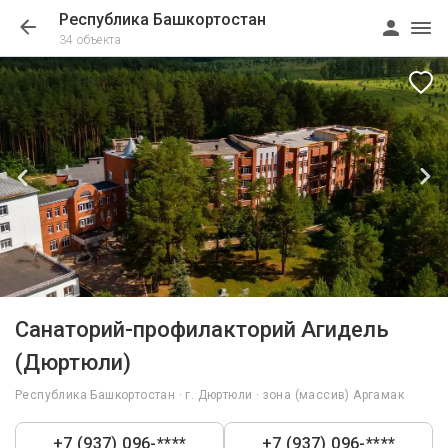
Республика Башкортостан
34 объекта
1/99
Санаторий-профилакторий Агидель
(Дюртюли)
Республика Башкортостан · г. Дюртюли · зона (массив) Аргамак
+7 (937) 096-****
+7 (937) 096-****