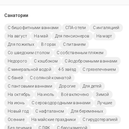
Санатории
С бишофитными ваннами
СПА-отели
С ингаляцией
На август
На май
Для пенсионеров
На март
Для пожилых
В горах
С питанием
Со шведским столом
С собственным пляжем
Недорого
С кэшбэком
С йодобромными ваннами
С минеральной водой
4-5 звёзд
С грязелечением
С баней
С соляной комнатой
С пантовыми ваннами
Дорогие
Для детей
На октябрь
На июль
Всё включено
Зимой
На июнь
С сероводородными ваннами
Лучшие
Новый год
С нафталаном
Для беременных
Осенние
На майские праздники
С гирудотерапией
Без лечения
С ЛФК
С барокамерой