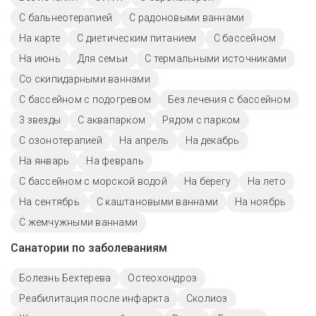
С бальнеотерапией
С радоновыми ваннами
На карте
С диетическим питанием
C бассейном
На июнь
Для семьи
С термальными источниками
Со скипидарными ваннами
С бассейном с подогревом
Без лечения с бассейном
3 звезды
С аквапарком
Рядом с парком
С озонотерапией
На апрель
На декабрь
На январь
На февраль
С бассейном с морской водой
На берегу
На лето
На сентябрь
С каштановыми ваннами
На ноябрь
С жемчужными ваннами
Санатории по заболеваниям
Болезнь Бехтерева
Остеохондроз
Реабилитация после инфаркта
Сколиоз