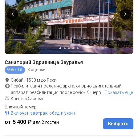
Санаторий Здравница Зауралья
9.6
3 оценки
/ 10
Сибай
·
1530
м до
Реки
Реабилитация после инфаркта, опорно-двигательный
аппарат, реабилитация после covid-19, нерв
…
Показать еще
Крытый бассейн
Блочный номер
Включен завтрак, обед и ужин
от 5 400 ₽
для 2 гостей
Выбрать