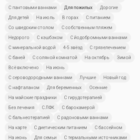
С пантовыми ваннами
Для пожилых
Дорогие
Для детей
На июль
В горах
С питанием
Со шведским столом
С собственным пляжем
Недорого
С кэшбэком
С йодобромными ваннами
С минеральной водой
4-5 звёзд
С грязелечением
С баней
С соляной комнатой
На октябрь
Зимой
Всё включено
На июнь
С сероводородными ваннами
Лучшие
Новый год
С нафталаном
Для беременных
Осенние
На майские праздники
С гирудотерапией
Без лечения
С ЛФК
С барокамерой
С бальнеотерапией
С радоновыми ваннами
На карте
С диетическим питанием
C бассейном
На июнь
Для семьи
С термальными источниками