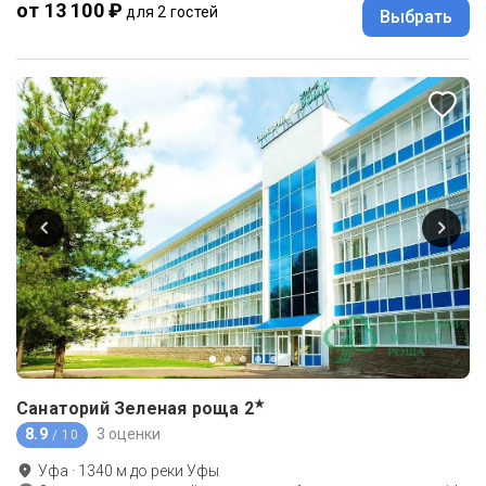
от 13 100 ₽
для 2 гостей
Выбрать
★
Санаторий Зеленая роща
2
8.9
3 оценки
/ 10
Уфа
·
1340
м до
реки Уфы