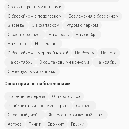
Со скипидарными ваннами
С бассейном с подогревом
Без лечения с бассейном
3 звезды
С аквапарком
Рядом с парком
С озонотерапией
На апрель
На декабрь
На январь
На февраль
С бассейном с морской водой
На берегу
На лето
На сентябрь
С каштановыми ваннами
На ноябрь
С жемчужными ваннами
Санатории по заболеваниям
Болезнь Бехтерева
Остеохондроз
Реабилитация после инфаркта
Сколиоз
Сахарный диабет
Желудочно-кишечный тракт
Артроз
Ринит
Бронхит
Грыжи