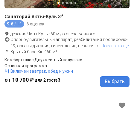
★
Санаторий Якты-Куль
3
9.6
6 оценок
/ 10
деревня Якты-Куль
·
60
м до
озера Банного
Опорно-двигательный аппарат, реабилитация после covid-
19, органы дыхания, гинекология, нервная с
…
Показать еще
Крытый бассейн 460 м²
Комфорт плюс Двухместный полулюкс
Основная программа
Включен завтрак, обед и ужин
от 10 700 ₽
для 2 гостей
Выбрать