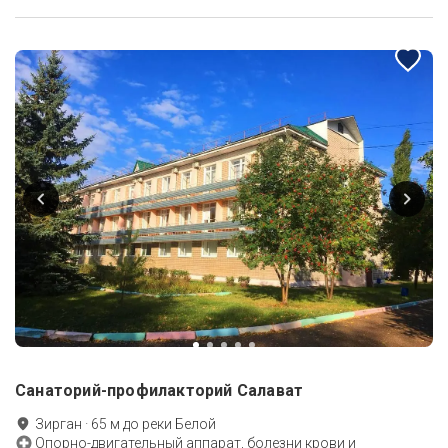
Санаторий-профилакторий Салават
Зирган
·
65
м до
реки Белой
Опорно-двигательный аппарат, болезни крови и