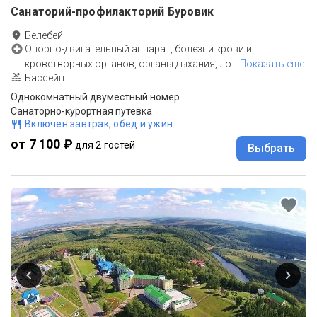
Санаторий-профилакторий Буровик
Белебей
Опорно-двигательный аппарат, болезни крови и
кроветворных органов, органы дыхания, ло
…
Показать еще
Бассейн
Однокомнатный двуместный номер
Санаторно-курортная путевка
Включен завтрак, обед и ужин
от 7 100 ₽
для 2 гостей
Выбрать