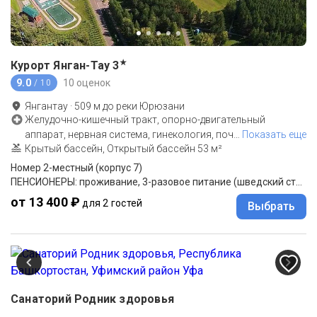
★
Курорт Янган-Тау
3
9.0
10 оценок
/ 10
Янгантау
·
509
м до
реки Юрюзани
Желудочно-кишечный тракт, опорно-двигательный
аппарат, нервная система, гинекология, поч
…
Показать еще
Крытый бассейн, Открытый бассейн 53 м²
Номер 2-местный (корпус 7)
ПЕНСИОНЕРЫ: проживание, 3-разовое питание (шведский стол), санаторно-курортное лечение.
от 13 400 ₽
для 2 гостей
Выбрать
Санаторий Родник здоровья