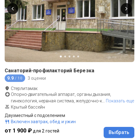
Санаторий-профилакторий Березка
9.9
3 оценки
/ 10
Стерлитамак
Опорно-двигательный аппарат, органы дыхания,
гинекология, нервная система, желудочно-к
…
Показать еще
Крытый бассейн
Двухместный с подселением
Включен завтрак, обед и ужин
от 1 900 ₽
для 2 гостей
Выбрать