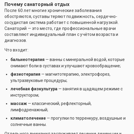
Почему санаторный отдых
После 60 лет многие хронические заболевания
обостряются, суставы теряют подвижность, сердечно-
сосудистая система работает с повышенной нагрузкой.
Санаторий — это место, где профессиональные врачи
составляют индивидуальный план с учётом возраста и
диагнозов.
Что входит:
бальнеотерапия
— ванны с минеральной водой, которые
снимают боли в суставах и улучшают кровообращение;
физиотерапия
— магнитотерапию, электрофорез,
ультразвуковые процедуры;
лечебная физкультура
— занятия в щадящем режиме с
инструктором;
массаж
— классический, рефлекторный,
лимфодренажный;
климатолечение
— прогулки по терренкуру, воздушные и
солнечные ванны.
Отдельного внимания заслуживает лечение деменции и