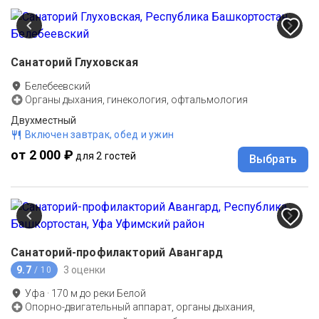
Санаторий Глуховская
Белебеевский
Органы дыхания, гинекология, офтальмология
Двухместный
Включен завтрак, обед и ужин
от 2 000 ₽
для 2 гостей
Выбрать
Санаторий-профилакторий Авангард
9.7
3 оценки
/ 10
Уфа
·
170
м до
реки Белой
Опорно-двигательный аппарат, органы дыхания,