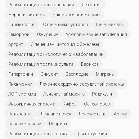
Реабилитация после операции
Дерматит
Нервная система
Рак молочной железы
Гинекология
С лечением суставов
Лечение язвы
Геморрой
Ожирение
Урологические заболевания
Артрит
С лечением щитовидной железы
Реабилитация онкологических заболеваний
Реабилитация после инсульта
Варикоз
Гипертонии
Синусит
Бесплодие
Мигрень
Пневмонии
Лечение сердечно-сосудистой системы
ЛОР система
Лечение гайморита
Радикулит
Эндокринная система
Кифоз
Остеопороз
Панкреатит
Лечение почек
Лечение глаз
Астма
Лечение печени
Псориаз
Реабилитация после ковида
Для похудения