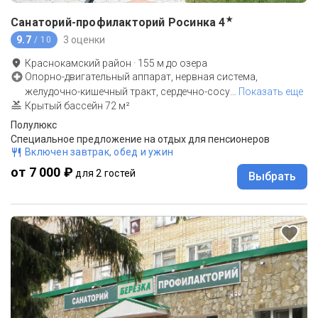
★
Санаторий-профилакторий Росинка
4
9.7
3 оценки
/ 10
Краснокамский район
·
155
м до
озера
Опорно-двигательный аппарат, нервная система,
желудочно-кишечный тракт, сердечно-сосу
…
Показать еще
Крытый бассейн 72 м²
Полулюкс
Специальное предложение на отдых для пенсионеров
Включен завтрак, обед и ужин
от 7 000 ₽
для 2 гостей
Выбрать