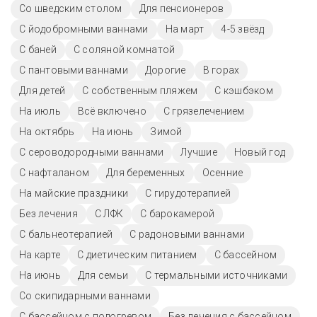
Со шведским столом
Для пенсионеров
С йодобромными ваннами
На март
4-5 звёзд
С баней
С соляной комнатой
С пантовыми ваннами
Дорогие
В горах
Для детей
С собственным пляжем
С кэшбэком
На июль
Всё включено
С грязелечением
На октябрь
На июнь
Зимой
С сероводородными ваннами
Лучшие
Новый год
С нафталаном
Для беременных
Осенние
На майские праздники
С гирудотерапией
Без лечения
С ЛФК
С барокамерой
С бальнеотерапией
С радоновыми ваннами
На карте
С диетическим питанием
C бассейном
На июнь
Для семьи
С термальными источниками
Со скипидарными ваннами
С бассейном с подогревом
Без лечения с бассейном