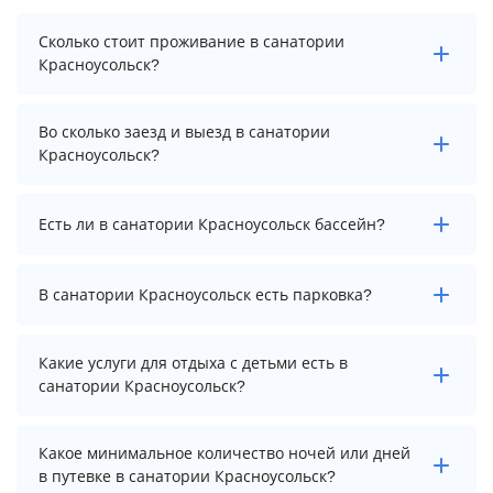
Сколько стоит проживание в санатории
Красноусольск?
Стоимость проживания в санатории Красноусольск
Во сколько заезд и выезд в санатории
начинается от 9580 рублей. Чтобы увидеть
Красноусольск?
актуальные цены на проживание, выберите нужные
даты и количество гостей.
Заезд возможен после 09:00, а выезд необходимо
Есть ли в санатории Красноусольск бассейн?
осуществить до 08:00.
В санатории Красноусольск есть крытый
В санатории Красноусольск есть парковка?
плавательный бассейн.
В санатории Красноусольск есть парковка, уточните
Какие услуги для отдыха с детьми есть в
информацию перед бронированием у менеджера,
санатории Красноусольск?
возможно, услуга оплачивается отдельно.
Для детей в санатории Красноусольск работает
Какое минимальное количество ночей или дней
анимационный персонал, детская площадка, игровая
в путевке в санатории Красноусольск?
комната, няня / услуги по уходу за детьми и детский