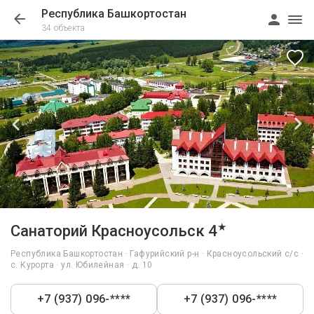
Республика Башкортостан
34 объекта
1/66
★
Санаторий Красноусольск 4
Республика Башкортостан · Гафурийский р-н · Красноусольский с/с ·
с. Курорта · ул. Юбилейная · д. 10
+7 (937) 096-****
+7 (937) 096-****