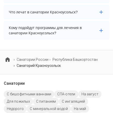
массаж.
Минимальный срок путевки зависит от выбранного
Что лечат в санатории Красноусольск?
тарифа. Для тарифа с лечением рекомендуем
выбирать срок не менее 7 ночей (дней).
Основные профили лечения в санатории: опорно-
Кому подойдут программы для лечения в
двигательный аппарат, гинекология и нервная
санатории Красноусольск?
система.
В санатории Красноусольск предусмотрены
специализированные программы лечения взрослых,
детей и пенсионеров.
Cанатории России
Республика Башкортостан
Санаторий Красноусольск
Санатории
С бишофитными ваннами
СПА-отели
На август
Для пожилых
С питанием
С ингаляцией
Недорого
С минеральной водой
На май