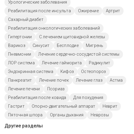
Урологические заболевания
Реабилитация после инсульта
Ожирение
Артрит
Сахарный диабет
Реабилитация онкологических заболеваний
Гипертонии
С лечением щитовидной железы
Варикоз
Синусит
Бесплодие
Мигрень
Пневмонии
Лечение сердечно-сосудистой системы
ЛОР система
Лечение гайморита
Радикулит
Эндокринная система
Кифоз
Остеопороз
Панкреатит
Лечение почек
Лечение глаз
Астма
Лечение печени
Псориаз
Реабилитация после ковида
Для похудения
Гастрит
Опорно-двигательный аппарат
Неврит
Пяточная шпора
Органы дыхания
Неврозы
Другие разделы