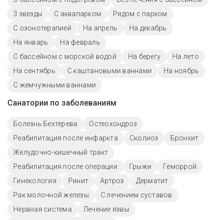
3 звезды
С аквапарком
Рядом с парком
С озонотерапией
На апрель
На декабрь
На январь
На февраль
С бассейном с морской водой
На берегу
На лето
На сентябрь
С каштановыми ваннами
На ноябрь
С жемчужными ваннами
Санатории по заболеваниям
Болезнь Бехтерева
Остеохондроз
Реабилитация после инфаркта
Сколиоз
Бронхит
Желудочно-кишечный тракт
Реабилитация после операции
Грыжи
Геморрой
Гинекология
Ринит
Артроз
Дерматит
Рак молочной железы
С лечением суставов
Нервная система
Лечение язвы