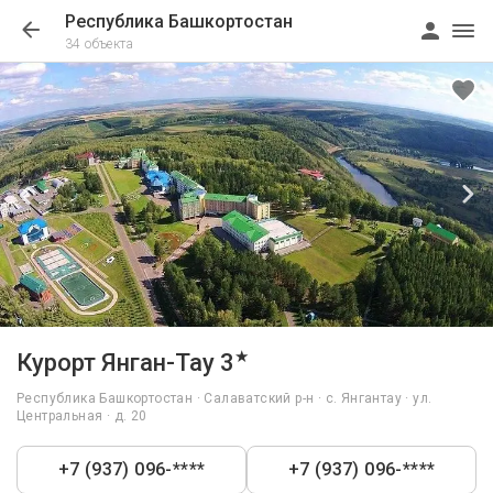
Республика Башкортостан
34 объекта
1/94
★
Курорт Янган-Тау 3
Республика Башкортостан · Салаватский р-н · с. Янгантау · ул.
Центральная · д. 20
+7 (937) 096-****
+7 (937) 096-****