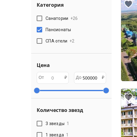
Категория
Санатории
+
26
Пансионаты
СПА отели
+
2
Цена
От
₽
До
₽
Количество звезд
3 звезды
1
1 звезда
1