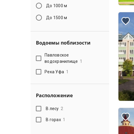
До 1000 м
До 1500 м
Водоемы поблизости
Павловское
водохранилище
1
Река Уфа
1
Расположение
В лесу
2
В горах
1