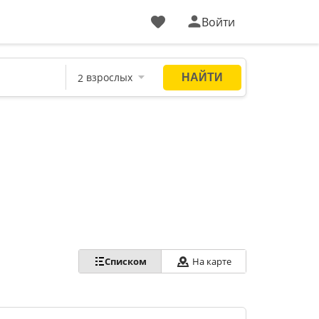
Войти
Списком
На карте