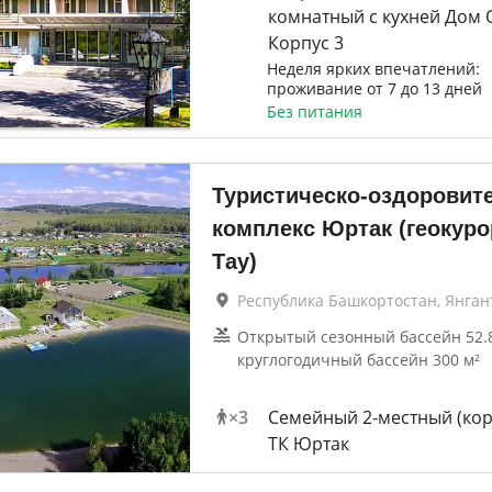
комнатный с кухней Дом 
Корпус 3
Неделя ярких впечатлений:
проживание от 7 до 13 дней
Без питания
Туристическо-оздоровит
комплекс Юртак (геокуро
Тау)
Республика Башкортостан, Янган
Открытый сезонный бассейн 52.
круглогодичный бассейн 300 м²
×
3
Семейный 2-местный (кор
ТК Юртак