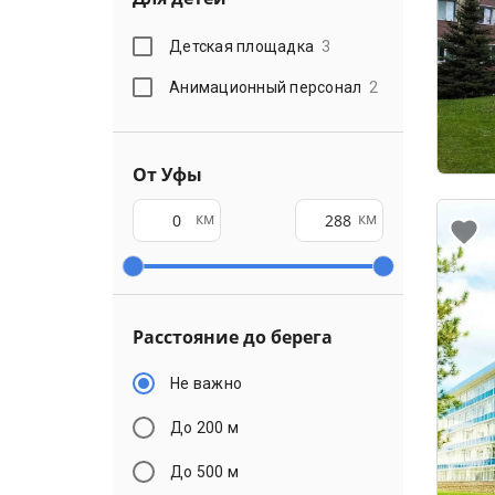
Детская площадка
3
Анимационный персонал
2
От Уфы
км
км
Расстояние до берега
Не важно
До 200 м
До 500 м