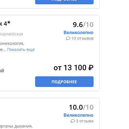
9.6
/10
★
к
4
ноармейская
10 отзывов
инекология,
ше
…
Показать еще
от 13 100 ₽
ый
ПОДРОБНЕЕ
10.0
/10
3 отзыва
органы дыхания,