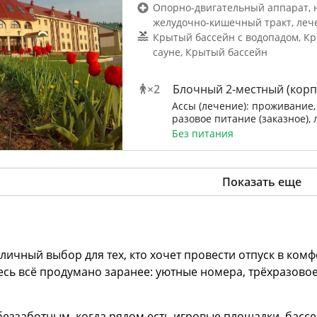
Опорно-двигательный аппарат, 
желудочно-кишечный тракт, леч
Крытый бассейн с водопадом, К
сауне, Крытый бассейн
×
2
Блочный 2-местный (корпу
Ассы (лечение): проживание, 
разовое питание (заказное),
Без питания
Показать еще
чный выбор для тех, кто хочет провести отпуск в комфо
сь всё продумано заранее: уютные номера, трёхразовое
беззаботным, когда рядом есть игровые площадки, басс