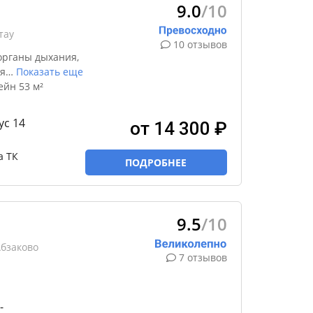
9.0
/10
тау
10 отзывов
органы дыхания,
я
…
Показать еще
йн 53 м²
ус 14
от 14 300 ₽
а ТК
ПОДРОБНЕЕ
9.5
/10
Абзаково
7 отзывов
-