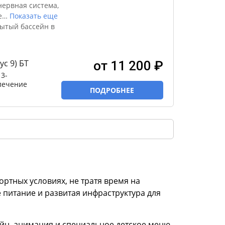
нервная система,
е
…
Показать еще
рытый бассейн в
с 9) БТ
от 11 200 ₽
3-
 лечение
ПОДРОБНЕЕ
ртных условиях, не тратя время на
 питание и развитая инфраструктура для
ейн, анимация и специальное детское меню.