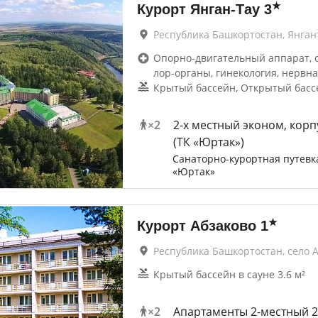
★
Курорт Янган-Тау
3
Республика Башкортостан, Янган
Опорно-двигательный аппарат, 
лор-органы, гинекология, нервна
Крытый бассейн, Открытый бассе
×
2
2-х местный эконом, корп
(ТК «Юртак»)
Санаторно-курортная путевк
«Юртак»
★
Курорт Абзаково
1
Республика Башкортостан, село 
Крытый бассейн в сауне 3.6 м²
×
2
Апартаменты 2-местный 2