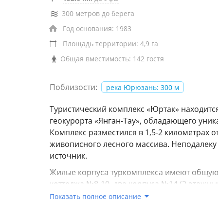
300 метров до берега
Год основания: 1983
Площадь территории: 4,9 га
Общая вместимость: 142 гостя
Поблизости:
река Юрюзань: 300 м
Туристический комплекс «Юртак» находится
геокурорта «Янган-Тау», обладающего ун
Комплекс разместился в 1,5-2 километрах от
живописного лесного массива. Неподалеку
источник.
Жилые корпуса туркомплекса имеют общую н
коттеджа №8-10, два корпуса №14 (2-этажн
для комфортного проживания. Везде установ
Показать полное описание
частично). Также в корпусе 14 - общие сану