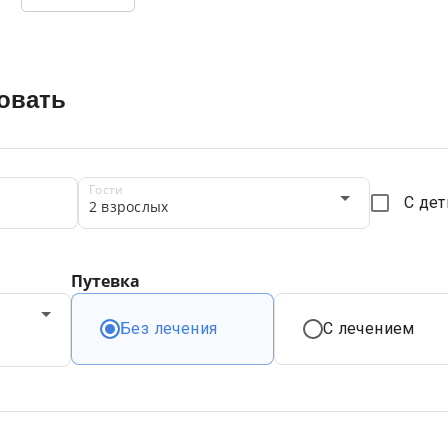
овать
Гости
С де
2 взрослых
Путевка
Без лечения
С лечением