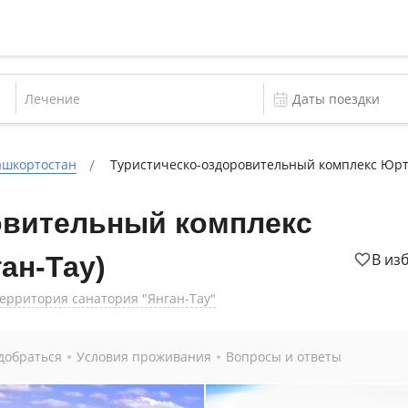
Лечение
ашкортостан
Туристическо-оздоровительный комплекс Юрта
овительный комплекс
В из
ан-Тау)
территория санатория "Янган-Тау"
добраться
Условия проживания
Вопросы и ответы