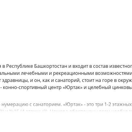
 в Республике Башкортостан и входит в состав известно
икальными лечебными и рекреационными возможностями
 здравницы, и он, как и санаторий, стоит на горе в окру
 - конно-спортивный центр «Юртак» и целебный цинков
умерацию с санаторием. «Юртак» - это три 1-2 этажных
ый) и №15 (4-этажный). Номера обеспечены всем необхо
лены телевизор, телефон, сейф, холодильник (в корпусе
зел и душевые кабины, в остальных корпусах и коттеджах