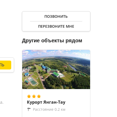
ПОЗВОНИТЬ
ляет
ПЕРЕЗВОНИТЕ МНЕ
мплекс
Другие объекты рядом
д,
ховой
№15.
ер.
а.
Курорт Янган-Тау
Расстояние 0.2 км