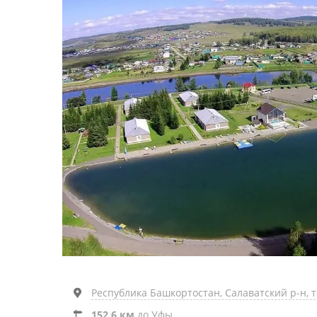
Республика Башкортостан, Салаватский р-н, 
152.6 км
до Уфы