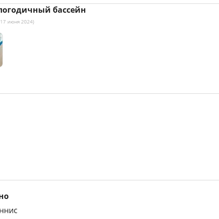
логодичный бассейн
 17 июня 2024)
но
еннис