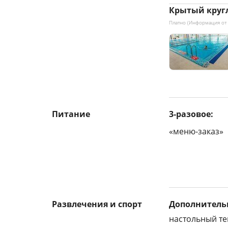
Крытый круг
Платно (Информация от
Питание
3-разовое:
«меню-заказ»
Развлечения и спорт
Дополнитель
настольный т