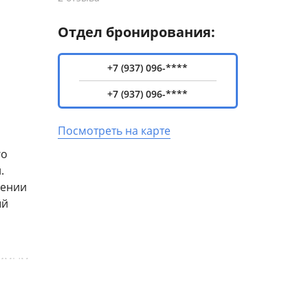
Отдел бронирования:
+7 (937) 096-****
+7 (937) 096-****
Посмотреть на карте
го
.
жении
ый
димым
 14 –
 –