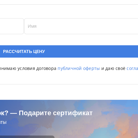
Имя
ринимаю условия договора
публичной оферты
и даю своё
согл
ок? — Подарите сертификат
аты