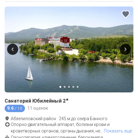
★
Санаторий Юбилейный
2
9.6
11 оценок
/ 10
Абзелиловский район
·
245
м до
озера Банного
Опорно-двигательный аппарат, болезни крови и
кроветворных органов, органы дыхания, не
…
Показать еще
Озонотерапия, климатолечение, барокамера