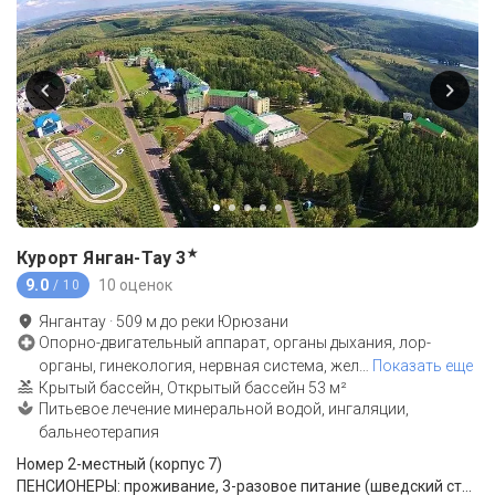
★
Курорт Янган-Тау
3
9.0
10 оценок
/ 10
Янгантау
·
509
м до
реки Юрюзани
Опорно-двигательный аппарат, органы дыхания, лор-
органы, гинекология, нервная система, жел
…
Показать еще
Крытый бассейн, Открытый бассейн 53 м²
Питьевое лечение минеральной водой, ингаляции,
бальнеотерапия
Номер 2-местный (корпус 7)
ПЕНСИОНЕРЫ: проживание, 3-разовое питание (шведский стол), санаторно-курортное лечение.