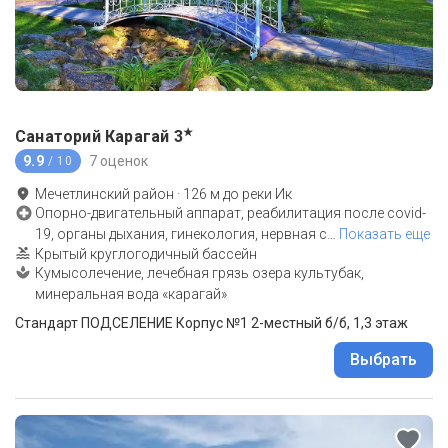
★
Санаторий Карагай
3
9.9
7 оценок
/ 10
Мечетлинский район
·
126
м до
реки Ик
Опорно-двигательный аппарат, реабилитация после covid-
19, органы дыхания, гинекология, нервная с
…
Показать еще
Крытый круглогодичный бассейн
Кумысолечение, лечебная грязь озера культубак,
минеральная вода «карагай»
Стандарт ПОДСЕЛЕНИЕ Корпус №1 2-местный б/б, 1,3 этаж
Выбрать