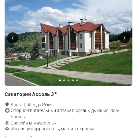
★
Санаторий Ассоль
3
Ассы
·
555
м до
Реки
Опорно-двигательный аппарат, органы дыхания, лор-
органы
Бассейн для взрослых
Ингаляции, дарсонваль, магнитотерапия