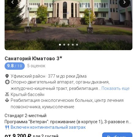
★
Санаторий Юматово
3
9.8
5 оценок
/ 10
Уфимский район
·
377
м до
реки Дёма
Опорно-двигательный аппарат, органы дыхания,
желудочно-кишечный тракт, реабилитация
…
Показать еще
Крытый бассейн
Реабилитация онкологических больных, центр лечения
позвоночника, кумысолечение
Стандарт 2-местный
Программа "Ветеран": проживание (в корпусе 1), 3-разовое питание, оздоровительная программа
Включен континентальный завтрак
от 9 200 ₽
для 2 гостей