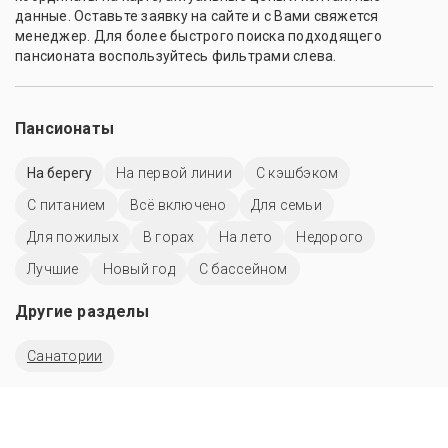
данные. Оставьте заявку на сайте и с Вами свяжется
менеджер. Для более быстрого поиска подходящего
пансионата воспользуйтесь фильтрами слева.
Пансионаты
На берегу
На первой линии
С кэшбэком
С питанием
Всё включено
Для семьи
Для пожилых
В горах
На лето
Недорого
Лучшие
Новый год
C бассейном
Другие разделы
Санатории