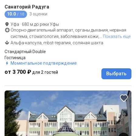
Санаторий Радуга
10.0
3 оценки
/ 10
Уфа
·
680
м до
реки Уфы
Опорно-двигательный аппарат, органы дыхания, нервная
система, стоматология, заболевания кожи,
…
Показать еще
Альфа-капсула, mbst-терапия, соляная шахта
Стандартный Double
Гостиница
Моментальное подтверждение
от 3 700 ₽
для 2 гостей
Выбрать