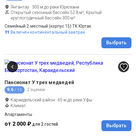
Янгантау
·
300
м до
реки Юрюзани
Открытый сезонный бассейн 52.8 м², Крытый
круглогодичный бассейн 300 м²
Семейный 2-местный (корпус 15) ТК Юртак
Включен континентальный завтрак
Выбрать
Пансионат У трех медведей
9.6
2 оценки
/ 10
Караидельский район
·
65
м до
реки Уфы
Климат
Апартаменты
от 2 000 ₽
для 2 гостей
Выбрать