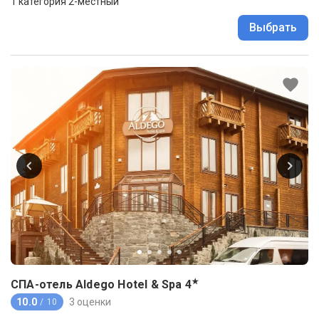
1 категория 2-местный
Выбрать
★
СПА-отель Aldego Hotel & Spa
4
10.0
3 оценки
/ 10