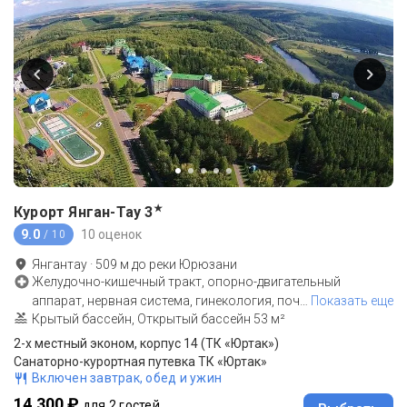
★
Курорт Янган-Тау
3
9.0
10 оценок
/ 10
Янгантау
·
509
м до
реки Юрюзани
Желудочно-кишечный тракт, опорно-двигательный
аппарат, нервная система, гинекология, поч
…
Показать еще
Крытый бассейн, Открытый бассейн 53 м²
2-х местный эконом, корпус 14 (ТК «Юртак»)
Санаторно-курортная путевка ТК «Юртак»
Включен завтрак, обед и ужин
14 300 ₽
для 2 гостей