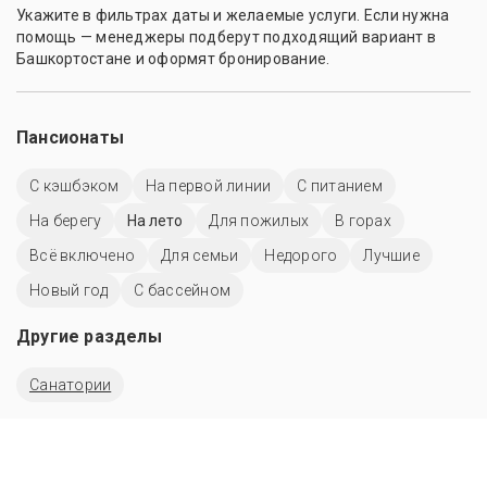
Укажите в фильтрах даты и желаемые услуги. Если нужна
помощь — менеджеры подберут подходящий вариант в
Башкортостане и оформят бронирование.
Пансионаты
С кэшбэком
На первой линии
С питанием
На берегу
На лето
Для пожилых
В горах
Всё включено
Для семьи
Недорого
Лучшие
Новый год
C бассейном
Другие разделы
Санатории