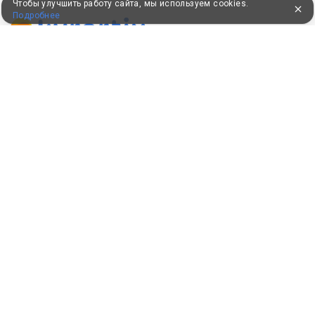
Чтобы улучшить работу сайта, мы используем cookies.
Подробнее
ПУТЕВКИ В САНАТОРИИ
КОНСУЛЬТАЦИИ ПО ТЕЛЕФОНУ
8 (800) 550-0810
Бесплатно по России
КЛИЕНТАМ
Как забронировать
Как оплатить
Бонусная программа
Акции
Пользовательское соглашение
Политика конфиденциальности