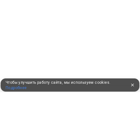
Чтобы улучшить работу сайта, мы используем cookies.
Подробнее
ПУТЕВКИ В САНАТОРИИ
КОНСУЛЬТАЦИИ ПО ТЕЛЕФОНУ
8 (800) 550-0810
Бесплатно по России