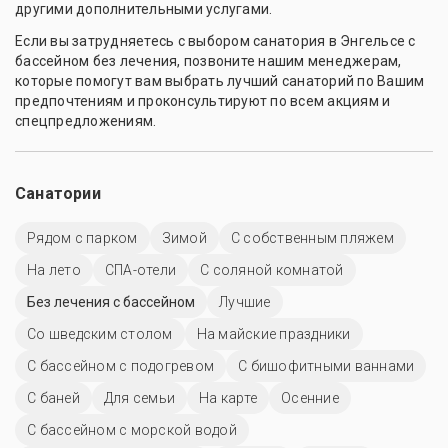
другими дополнительными услугами.
Если вы затрудняетесь с выбором санатория в Энгельсе с
бассейном без лечения, позвоните нашим менеджерам,
которые помогут вам выбрать лучший санаторий по Вашим
предпочтениям и проконсультируют по всем акциям и
спецпредложениям.
Санатории
Рядом с парком
Зимой
С собственным пляжем
На лето
СПА-отели
С соляной комнатой
Без лечения с бассейном
Лучшие
Со шведским столом
На майские праздники
С бассейном с подогревом
С бишофитными ваннами
С баней
Для семьи
На карте
Осенние
С бассейном с морской водой