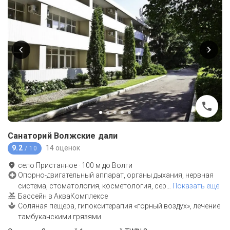
Санаторий Волжские дали
9.2
14 оценок
/ 10
село Пристанное
·
100
м до
Волги
Опорно-двигательный аппарат, органы дыхания, нервная
система, стоматология, косметология, сер
…
Показать еще
Бассейн в АкваКомплексе
Соляная пещера, гипокситерапия «горный воздух», лечение
тамбуканскими грязями