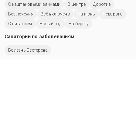
С каштановыми ваннами
В центре
Дорогие
Без лечения
Всё включено
На июнь
Недорого
С питанием
Новый год
На берегу
Санатории по заболеваниям
Болезнь Бехтерева