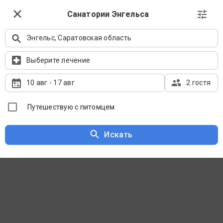
8 (800) 550-0810
Выбрать даты
Санатории Энгельса
Бесплатно по России
Энгельс, Саратовская область
Санатории Энгельса на карте
Выберите лечение
10 авг
-
17 авг
2 гостя
Путешествую с питомцем
Искать
Сначала рекомендуемые
Фильтры
Популярные места оздоровительного отдыха в
Саратовской области