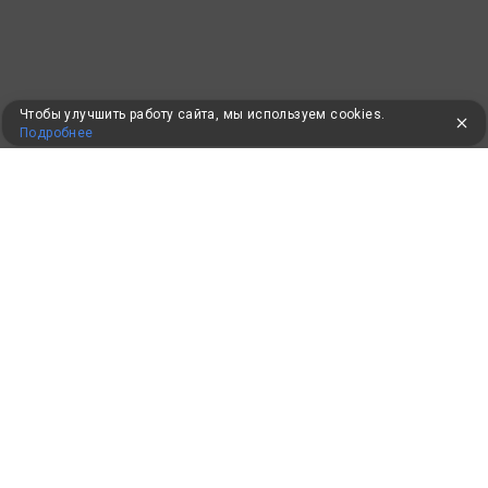
Чтобы улучшить работу сайта, мы используем cookies.
Подробнее
ПУТЕВКИ В САНАТОРИИ
КОНСУЛЬТАЦИИ ПО ТЕЛЕФОНУ
8 (800) 550-0810
Бесплатно по России
КЛИЕНТАМ
Как забронировать