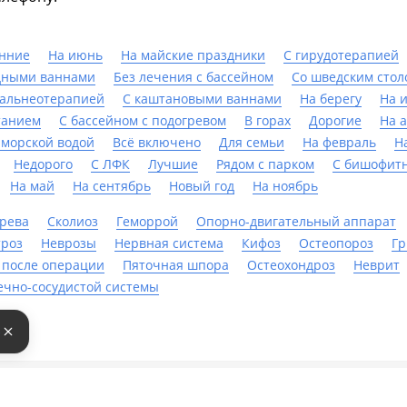
нние
На июнь
На майские праздники
С гирудотерапией
дными ваннами
Без лечения с бассейном
Со шведским стол
бальнеотерапией
С каштановыми ваннами
На берегу
На 
танием
С бассейном с подогревом
В горах
Дорогие
На 
 морской водой
Всё включено
Для семьи
На февраль
Н
Недорого
С ЛФК
Лучшие
Рядом с парком
С бишофит
На май
На сентябрь
Новый год
На ноябрь
ерева
Сколиоз
Геморрой
Опорно-двигательный аппарат
троз
Неврозы
Нервная система
Кифоз
Остеопороз
Г
 после операции
Пяточная шпора
Остеохондроз
Неврит
ечно-сосудистой системы
е