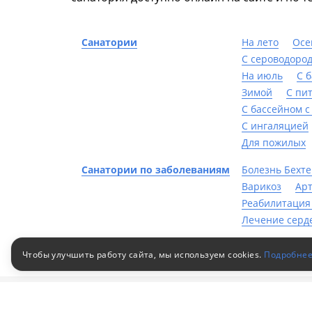
Санатории
На лето
Осе
С сероводоро
На июль
С 
Зимой
С пи
С бассейном с
С ингаляцией
Для пожилых
Санатории по заболеваниям
Болезнь Бехт
Варикоз
Ар
Реабилитация
Лечение серд
Чтобы улучшить работу сайта, мы используем cookies.
Подробне