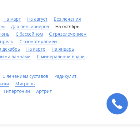
На март
На август
Без лечения
ом
Для пенсионеров
На октябрь
июнь
C бассейном
С грязелечением
апрель
С озонотерапией
а декабрь
На карте
На январь
ными ваннами
С минеральной водой
С лечением суставов
Радикулит
рыжи
Мигрень
Гипертонии
Артрит