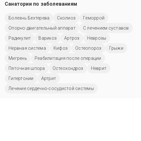
Санатории по заболеваниям
Болезнь Бехтерева
Сколиоз
Геморрой
Опорно-двигательный аппарат
С лечением суставов
Радикулит
Варикоз
Артроз
Неврозы
Нервная система
Кифоз
Остеопороз
Грыжи
Мигрень
Реабилитация после операции
Пяточная шпора
Остеохондроз
Неврит
Гипертонии
Артрит
Лечение сердечно-сосудистой системы