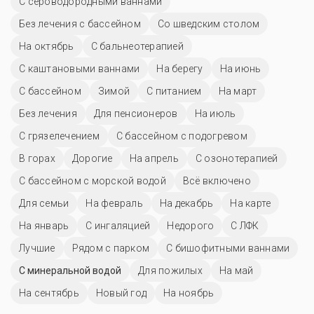
С сероводородными ваннами
Без лечения с бассейном
Со шведским столом
На октябрь
С бальнеотерапией
С каштановыми ваннами
На берегу
На июнь
C бассейном
Зимой
С питанием
На март
Без лечения
Для пенсионеров
На июль
С грязелечением
С бассейном с подогревом
В горах
Дорогие
На апрель
С озонотерапией
С бассейном с морской водой
Всё включено
Для семьи
На февраль
На декабрь
На карте
На январь
С ингаляцией
Недорого
С ЛФК
Лучшие
Рядом с парком
С бишофитными ваннами
С минеральной водой
Для пожилых
На май
На сентябрь
Новый год
На ноябрь