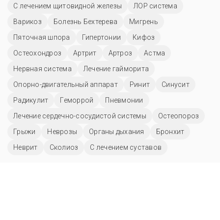
С лечением щитовидной железы
ЛОР система
Варикоз
Болезнь Бехтерева
Мигрень
Пяточная шпора
Гипертонии
Кифоз
Остеохондроз
Артрит
Артроз
Астма
Нервная система
Лечение гайморита
Опорно-двигательный аппарат
Ринит
Синусит
Радикулит
Геморрой
Пневмонии
Лечение сердечно-сосудистой системы
Остеопороз
Грыжи
Неврозы
Органы дыхания
Бронхит
Неврит
Сколиоз
С лечением суставов