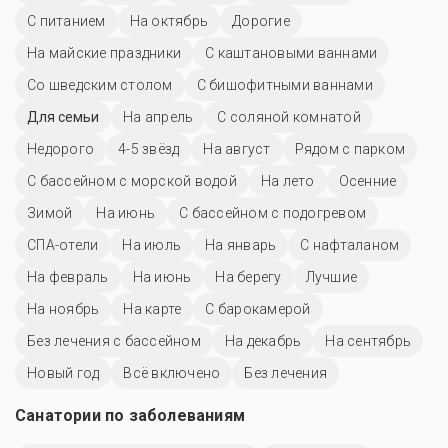
С питанием
На октябрь
Дорогие
На майские праздники
С каштановыми ваннами
Со шведским столом
С бишофитными ваннами
Для семьи
На апрель
С соляной комнатой
Недорого
4-5 звёзд
На август
Рядом с парком
С бассейном с морской водой
На лето
Осенние
Зимой
На июнь
С бассейном с подогревом
СПА-отели
На июль
На январь
С нафталаном
На февраль
На июнь
На берегу
Лучшие
На ноябрь
На карте
С барокамерой
Без лечения с бассейном
На декабрь
На сентябрь
Новый год
Всё включено
Без лечения
Санатории по заболеваниям