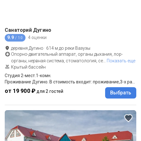
Санаторий Дугино
9.9
4 оценки
/ 10
деревня Дугино
·
614
м до
реки Вазузы
Опорно-двигательный аппарат, органы дыхания, лор-
органы, нервная система, стоматология, се
…
Показать еще
Крытый бассейн
Студия 2-мест.1-комн.
Проживание Дугино. В стоимость входит: проживание,3-х разовое питание по системе "заказное меню", посещение бассейна.
от 19 900 ₽
для 2 гостей
Выбрать