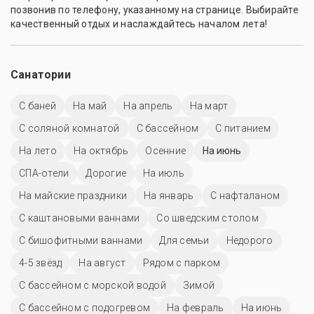
позвонив по телефону, указанному на странице. Выбирайте
качественный отдых и наслаждайтесь началом лета!
Санатории
С баней
На май
На апрель
На март
С соляной комнатой
C бассейном
С питанием
На лето
На октябрь
Осенние
На июнь
СПА-отели
Дорогие
На июль
На майские праздники
На январь
С нафталаном
С каштановыми ваннами
Со шведским столом
С бишофитными ваннами
Для семьи
Недорого
4-5 звёзд
На август
Рядом с парком
С бассейном с морской водой
Зимой
С бассейном с подогревом
На февраль
На июнь