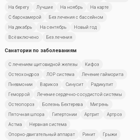
На берегу
Лучшие
На ноябрь
На карте
С барокамерой
Без лечения с бассейном
На декабрь
На сентябрь
Новый год
Всё включено
Без лечения
Санатории по заболеваниям
С лечением щитовидной железы
Кифоз
Остеохондроз
ЛОР система
Лечение гайморита
Пневмонии
Варикоз
Синусит
Радикулит
Геморрой
Лечение сердечно-сосудистой системы
Остеопороз
Болезнь Бехтерева
Мигрень
Пяточная шпора
Гипертонии
Артрит
Артроз
Астма
Нервная система
Опорно-двигательный аппарат
Ринит
Грыжи