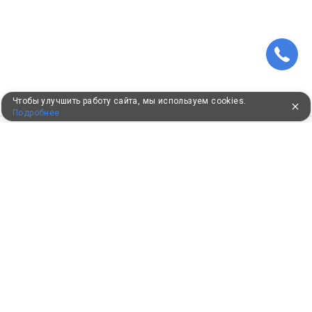
Чтобы улучшить работу сайта, мы используем cookies.
Подробнее
ПУТЕВКИ В САНАТОРИИ
КОНСУЛЬТАЦИИ ПО ТЕЛЕФОНУ
8 (800) 550-0810
Бесплатно по России
КЛИЕНТАМ
Как забронировать