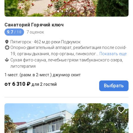
Санаторий Горячий ключ
9.7
7 оценок
/ 10
Пятигорск
·
462
м до
реки Подкумок
Опорно-двигательный аппарат, реабилитация после covid-
19, органы дыхания, лор-органы, гинеколог
…
Показать еще
Сухая фито-сауна, лечебные грязи тамбуканского озера,
литотерапия
1-мест. (разм. в 2-мест.) джуниор сюит
от 6 310 ₽
для 2 гостей
Выбрать