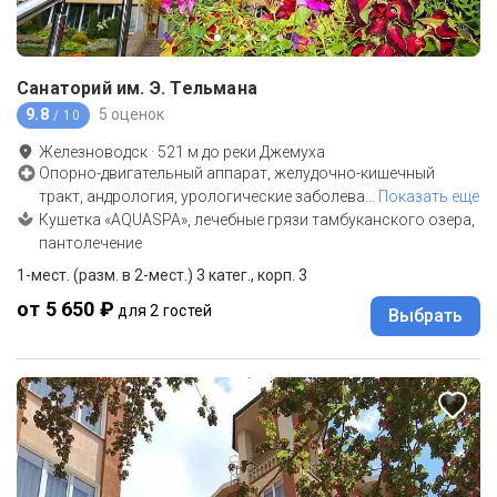
Санаторий им. Э. Тельмана
9.8
5 оценок
/ 10
Железноводск
·
521
м до
реки Джемуха
Опорно-двигательный аппарат, желудочно-кишечный
тракт, андрология, урологические заболева
…
Показать еще
Кушетка «AQUASPA», лечебные грязи тамбуканского озера,
пантолечение
1-мест. (разм. в 2-мест.) 3 катег., корп. 3
от 5 650 ₽
для 2 гостей
Выбрать