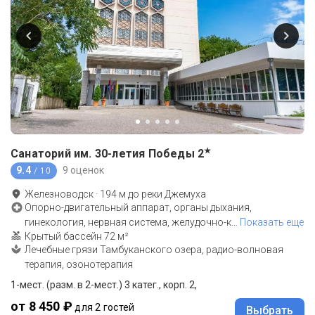
★
Санаторий им. 30-летия Победы
2
9.4
9 оценок
/ 10
Железноводск
·
194
м до
реки Джемуха
Опорно-двигательный аппарат, органы дыхания,
гинекология, нервная система, желудочно-к
…
Показать еще
Крытый бассейн 72 м²
Лечебные грязи Тамбуканского озера, радио-волновая
терапия, озонотерапия
1-мест. (разм. в 2-мест.) 3 катег., корп. 2,
от 8 450 ₽
для 2 гостей
Выбрать