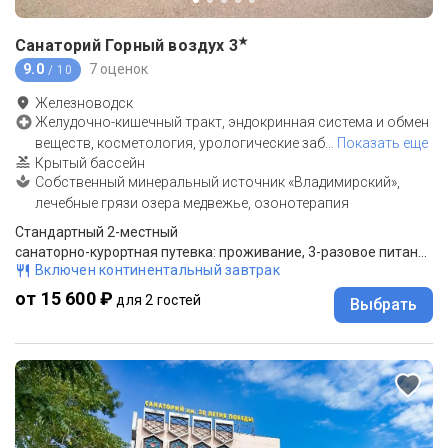
★
Санаторий Горный воздух
3
9.0
7 оценок
/ 10
Железноводск
Желудочно-кишечный тракт, эндокринная система и обмен
веществ, косметология, урологические заб
…
Показать еще
Крытый бассейн
Собственный минеральный источник «Владимирский»,
лечебные грязи озера медвежье, озонотерапия
Стандартный 2-местный
санаторно-курортная путевка: проживание, 3-разовое питание "меню-заказ", лечение по назначению врача
Включен континентальный завтрак
от 15 600 ₽
для 2 гостей
Выбрать