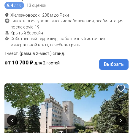
9.4
13 оценок
/ 10
Железноводск
·
238
м до
Реки
Гинекология, урологические заболевания, реабилитация
после covid-19
Крытый бассейн
Собственный терренкур, собственный источник
минеральной воды, лечебная грязь
1-мест. (разм. в 2-мест.) станд.
от 10 700 ₽
для 2 гостей
Выбрать