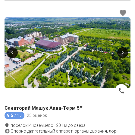
★
Санаторий Машук Аква-Терм
5
9.5
25 оценок
/ 10
поселок Иноземцево
·
201
м до
озера
Опорно-двигательный аппарат, органы дыхания, лор-