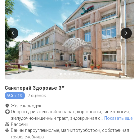
★
Санаторий Здоровье
3
9.3
7 оценок
/ 10
Железноводск
Опорно-двигательный аппарат, лор-органы, гинекология,
желудочно-кишечный тракт, эндокринная с
…
Показать еще
Бассейн
Ванны пароуглекислые, магнитотурботрон, собственная
грязелечебница