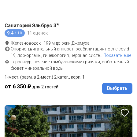
★
Санаторий Эльбрус
3
9.4
11 оценок
/ 10
Железноводск
·
199
м до
реки Джемуха
Опорно-двигательный аппарат, реабилитация после covid-
19, лор-органы, гинекология, нервная систе
…
Показать еще
Терренкур, лечение тамбуканскими грязями, собственный
бювет минеральной воды
1-мест. (разм. в 2-мест.) 2 катег., корп. 1
от 6 350 ₽
для 2 гостей
Выбрать