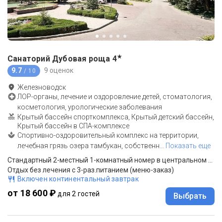
★
Санаторий Дубовая роща
4
9.7
9 оценок
/ 10
Железноводск
ЛОР-органы, лечение и оздоровление детей, стоматология,
косметология, урологические заболевания
Крытый бассейн спорткомплекса, Крытый детский бассейн,
Крытый бассейн в СПА-комплексе
Спортивно-оздоровительный комплекс на территории,
лечебная грязь озера тамбукан, собственн
…
Показать еще
Стандартный 2-местный 1-комнатный номер в центральном корпусе
Отдых без лечения с 3-раз.питанием (меню-заказ)
Включен континентальный завтрак
от 18 600 ₽
для 2 гостей
Выбрать