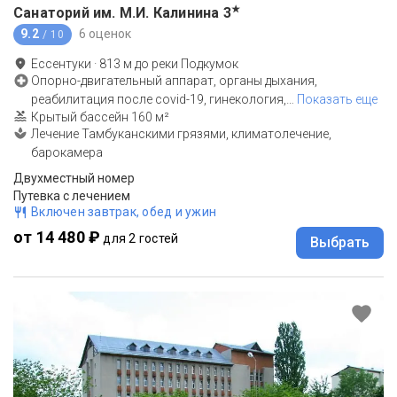
★
Санаторий им. М.И. Калинина
3
9.2
6 оценок
/ 10
Ессентуки
·
813
м до
реки Подкумок
Опорно-двигательный аппарат, органы дыхания,
реабилитация после covid-19, гинекология,
…
Показать еще
Крытый бассейн 160 м²
Лечение Тамбуканскими грязями, климатолечение,
барокамера
Двухместный номер
Путевка с лечением
Включен завтрак, обед и ужин
от 14 480 ₽
для 2 гостей
Выбрать