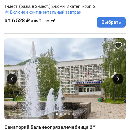
1-мест. (разм. в 2-мест.) 2-комн. 3 катег., корп. 2
Включен континентальный завтрак
от 6 528 ₽
для 2 гостей
Выбрать
★
Санаторий Бальнеогрязелечебница
2