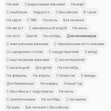
На май
С радоновыми ваннами
На март
С кэшбэком
Недорого
C бассейном
В горах
На карте
С ЛФК
На июль
Без лечения
На август
С минеральной водой
На июнь
На лето
Зимой
На ноябрь
Для пенсионеров
С жемчужными ваннами
С термальными источниками
Со шведским столом
С гирудотерапией
5 звёзд
С каштановыми ваннами
С озонотерапией
С ингаляцией
Для детей
На сентябрь
На февраль
На апрель
С бюветом
3 звезды
Для беременных
На январь
Новый год
С бассейном с подогревом
На июнь
С грязелечением
На октябрь
С питанием
Лучшие
Без лечения с бассейном