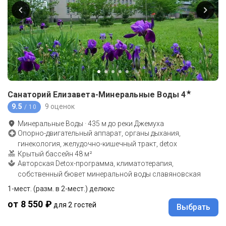
★
Санаторий Елизавета-Минеральные Воды
4
9.5
9 оценок
/ 10
Минеральные Воды
·
435
м до
реки Джемуха
Опорно-двигательный аппарат, органы дыхания,
гинекология, желудочно-кишечный тракт, detox
Крытый бассейн 48 м²
Авторская Detox-программа, климатотерапия,
собственный бювет минеральной воды славяновская
1-мест. (разм. в 2-мест.) делюкс
от 8 550 ₽
для 2 гостей
Выбрать