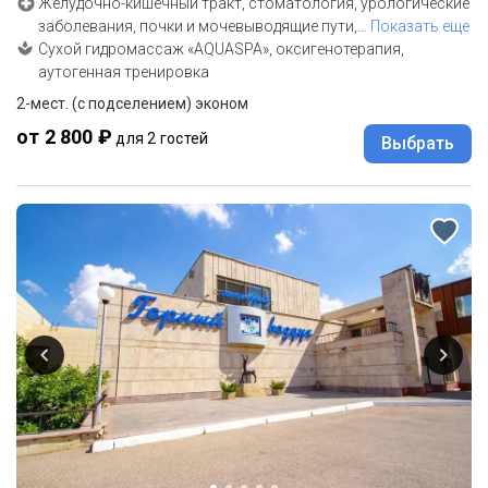
Желудочно-кишечный тракт, стоматология, урологические
заболевания, почки и мочевыводящие пути,
…
Показать еще
Сухой гидромассаж «AQUASPA», оксигенотерапия,
аутогенная тренировка
2-мест. (с подселением) эконом
от 2 800 ₽
для 2 гостей
Выбрать