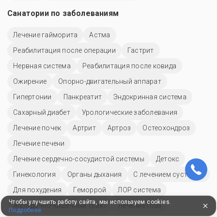
Санатории по заболеваниям
Лечение гайморита
Астма
Реабилитация после операции
Гастрит
Нервная система
Реабилитация после ковида
Ожирение
Опорно-двигательный аппарат
Гипертонии
Панкреатит
Эндокринная система
Сахарный диабет
Урологические заболевания
Лечение почек
Артрит
Артроз
Остеохондроз
Лечение печени
Лечение сердечно-сосудистой системы
Детокс
Гинекология
Органы дыхания
С лечением суставов
Для похудения
Геморрой
ЛОР система
Чтобы улучшить работу сайта, мы используем cookies.
Желудочно-кишечный тракт
Лечение глаз
Подробнее