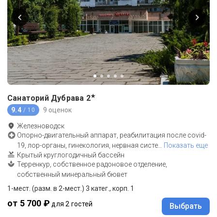
★
Санаторий Дубрава
2
9.4
9 оценок
/ 10
Железноводск
Опорно-двигательный аппарат, реабилитация после covid-
19, лор-органы, гинекология, нервная систе
…
Показать еще
Крытый круглогодичный бассейн
Терренкур, собственное радоновое отделение,
собственный минеральный бювет
1-мест. (разм. в 2-мест.) 3 катег., корп. 1
от 5 700 ₽
для 2 гостей
Выбрать