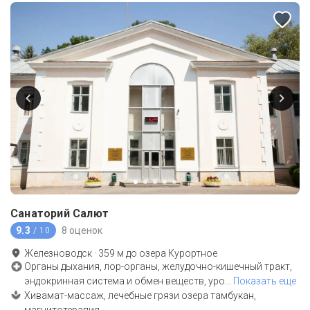
Санаторий Салют
9.3
8 оценок
/ 10
Железноводск
·
359
м до
озера Курортное
Органы дыхания, лор-органы, желудочно-кишечный тракт,
эндокринная система и обмен веществ, уро
…
Показать еще
Хивамат-массаж, лечебные грязи озера тамбукан,