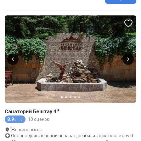
★
Санаторий Бештау
4
8.9
10 оценок
/ 10
Железноводск
Опорно-двигательный аппарат, реабилитация после covid-