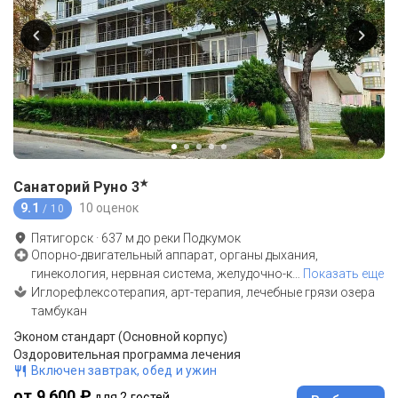
★
Санаторий Руно
3
9.1
10 оценок
/ 10
Пятигорск
·
637
м до
реки Подкумок
Опорно-двигательный аппарат, органы дыхания,
гинекология, нервная система, желудочно-к
…
Показать еще
Иглорефлексотерапия, арт-терапия, лечебные грязи озера
тамбукан
Эконом стандарт (Основной корпус)
Оздоровительная программа лечения
Включен завтрак, обед и ужин
от 9 600 ₽
для 2 гостей