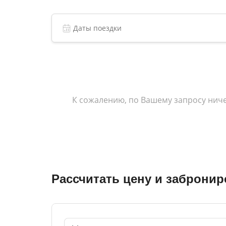
ЛПУ «санаторий «Дубрава» подтверждает св
имеющая своих постоянных клиентов, и стре
временем.
К сожалению, по Вашему запросу ниче
Рассчитать цену и забронир