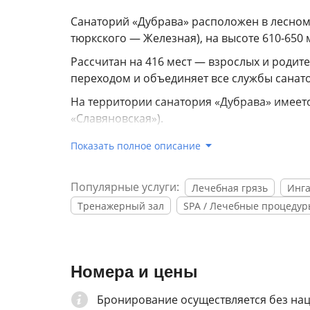
Санаторий «Дубрава» расположен в лесном 
тюркского — Железная), на высоте 610-650
Рассчитан на 416 мест — взрослых и родит
переходом и объединяет все службы санат
На территории санатория «Дубрава» имеет
«Славяновская»).
Территория санатория покрыта зеленью, о
Показать полное описание
ЛПУ «санаторий «Дубрава» награждено Пр
высококачественной конкурентоспособност
Популярные услуги:
Лечебная грязь
Инг
эффективных методов управления коллекти
Тренажерный зал
SPA / Лечебные процеду
предоставления оказанных услуг.
Здравница награждена дипломом за профе
Краснодарского края, дипломами за участи
Номера и цены
автономного округа, грамотами Российског
Министерства труда и социального развити
Бронирование осуществляется без на