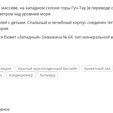
массиве, на западном склоне горы Гуч-Тау (в переводе 
 метров над уровнем моря.
елей с детьми. Спальный и лечебный корпус соединен т
ория.
ся бювет «Западный» (скважина № 64, тип минеральной 
ткрываются потрясающие виды на горы.
авительством Ставропольского края «Дипломом
и предоставляемых услуг среди организаций» за приме
аляции
Крытый круглогодичный бассейн
Банкетный зал
ва, значительного развития по повышению качества
ры
Кондиционер
Бильярд
ссиональную работу по реабилитации инвалидов
е в выставках «Курортэкспо» г.Москва, Ханты-Мансийско
о детского фонда Ставропольского краевого отделения,
я Республики Адыгея.
ценок