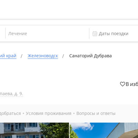
Лечение
ий край
Железноводск
Санаторий Дубрава
В из
аева, д. 9.
добраться
Условия проживания
Вопросы и ответы