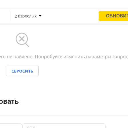
ою славу, как здравница Кавказских Минеральных Вод,
мится не останавливаться на достигнутом, шагать в ног
го не найдено. Попробуйте изменить параметры запрос
СБРОСИТЬ
овать
Гости