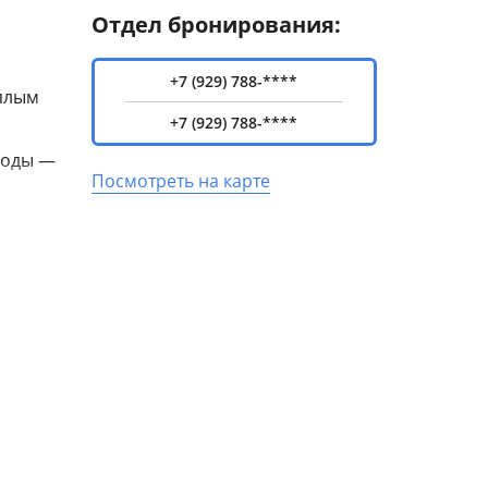
Отдел бронирования:
с
+7 (929) 788-****
еплым
+7 (929) 788-****
воды —
Посмотреть на карте
нение
го