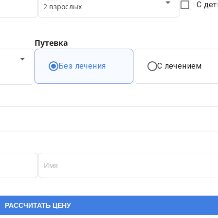
С де
2 взрослых
Путевка
Без лечения
С лечением
Имя