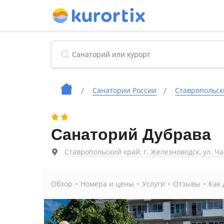
Cанатории России
Ставропольск
Санаторий Дубрава
Ставропольский край, г. Железноводск, ул. Чап
Обзор
Номера и цены
Услуги
Отзывы
Как 