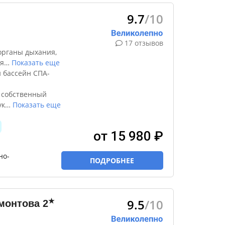
9.7
/10
17 отзывов
органы дыхания,
я
…
Показать еще
 бассейн СПА-
 собственный
ук
…
Показать еще
от 15 980 ₽
но-
ПОДРОБНЕЕ
9.5
/10
★
рмонтова
2