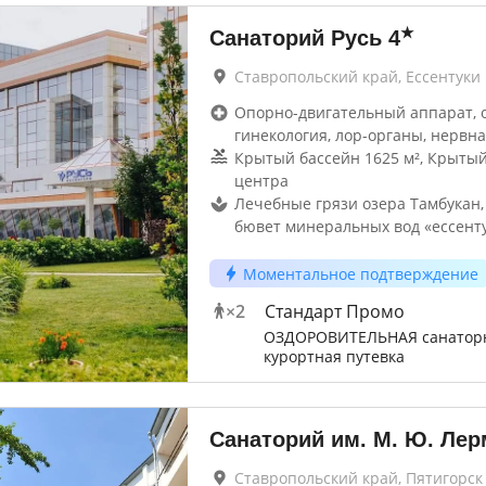
★
Санаторий Русь
4
Ставропольский край, Ессентуки
Опорно-двигательный аппарат, 
гинекология, лор-органы, нервна
Крытый бассейн 1625 м², Крытый
центра
Лечебные грязи озера Тамбукан,
бювет минеральных вод «ессент
Моментальное подтверждение
×
2
Стандарт Промо
ОЗДОРОВИТЕЛЬНАЯ санатор
курортная путевка
Санаторий им. М. Ю. Ле
Ставропольский край, Пятигорск