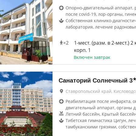
Опорно-двигательный аппарат, 
после covid-19, лор-органы, гине
Собственная клинико-диагности
лаборатория, лечение радоновы
×
2
1-мест. (разм. в 2-мест.) 2 
корп. 1
Включен завтрак
Санаторий Солнечный
3
Ставропольский край, Кисловодс
Реабилитация после инфаркта, о
двигательный аппарат, органы 
Летний бассейн, Крытый бассейн
Тибетская гимнастика Цигун, ле
тамбуканскими грязями, собстве