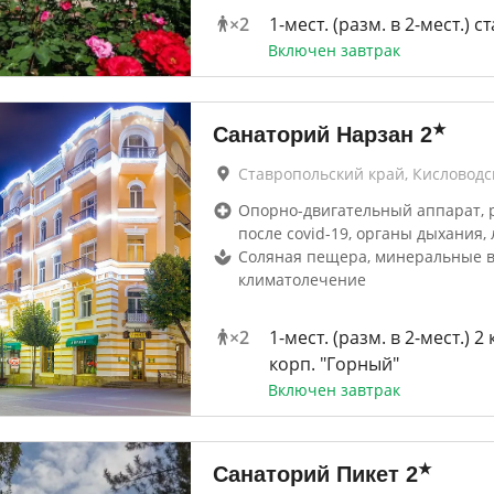
×
2
1-мест. (разм. в 2-мест.) ст
Включен завтрак
★
Санаторий Нарзан
2
Ставропольский край, Кисловодс
Опорно-двигательный аппарат, 
после covid-19, органы дыхания, 
Соляная пещера, минеральные в
климатолечение
×
2
1-мест. (разм. в 2-мест.) 2 
корп. "Горный"
Включен завтрак
★
Санаторий Пикет
2