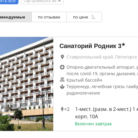
Офтальмология
ить всё
омендуемые
по отзывам
по цене
★
Санаторий Родник
3
Ставропольский край, Пятигорск
Опорно-двигательный аппарат, 
после covid-19, органы дыхания, 
Крытый бассейн
Терренкур, лечебная грязь тамбу
радонолечение
×
2
1-мест. (разм. в 2-мест.) 1 
корп. 10А
Включен завтрак