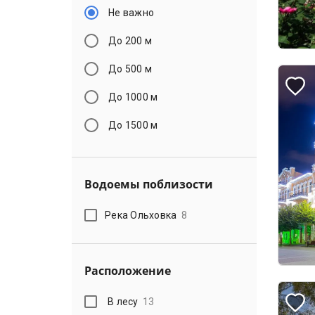
Не важно
До 200 м
До 500 м
До 1000 м
До 1500 м
Водоемы поблизости
Река Ольховка
8
Расположение
В лесу
13