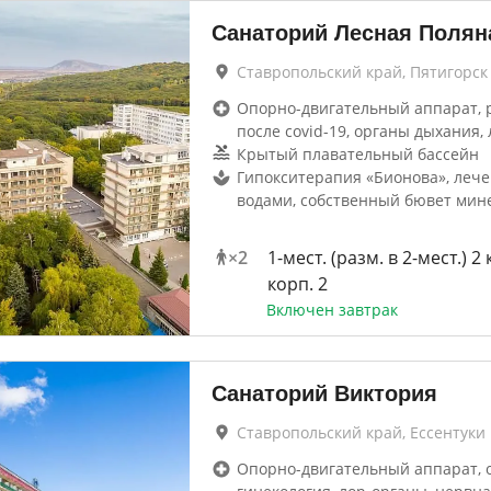
Санаторий Лесная Полян
Ставропольский край, Пятигорск
Опорно-двигательный аппарат, 
после covid-19, органы дыхания, 
Крытый плавательный бассейн
Гипокситерапия «Бионова», леч
водами, собственный бювет мин
×
2
1-мест. (разм. в 2-мест.) 2 
корп. 2
Включен завтрак
Санаторий Виктория
Ставропольский край, Ессентуки
Опорно-двигательный аппарат, 