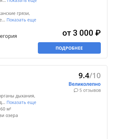
я
…
Показать еще
анские грязи,
е
…
Показать еще
от 3 000 ₽
тегория
ПОДРОБНЕЕ
9.4
/10
5 отзывов
органы дыхания,
д
…
Показать еще
60 м²
зи озера