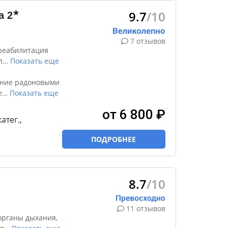
9.7
/10
★
а
2
7 отзывов
реабилитация
л
…
Показать еще
ение радоновыми
е
…
Показать еще
от 6 800 ₽
катег.,
ПОДРОБНЕЕ
8.7
/10
11 отзывов
органы дыхания,