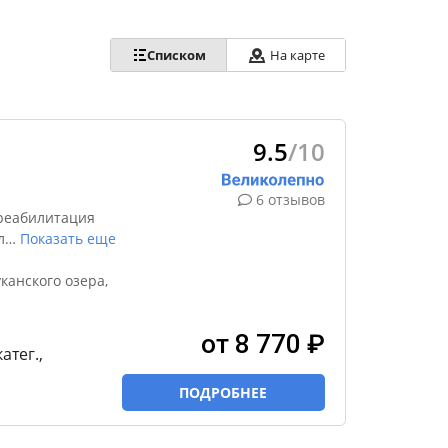
Списком
На карте
9.5
/10
6 отзывов
реабилитация
л
…
Показать еще
канского озера,
от 8 770 ₽
катег.,
ПОДРОБНЕЕ