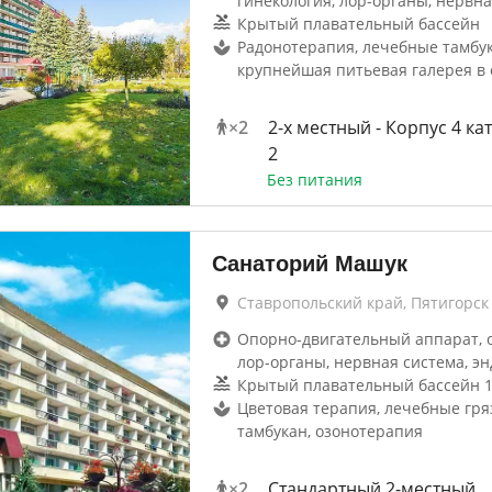
гинекология, лор-органы, нервна
Крытый плавательный бассейн
Радонотерапия, лечебные тамбук
крупнейшая питьевая галерея в 
×
2
2-x местный - Корпус 4 ка
2
Без питания
Санаторий Машук
Ставропольский край, Пятигорск
Опорно-двигательный аппарат, 
лор-органы, нервная система, эн
Крытый плавательный бассейн 1
Цветовая терапия, лечебные гря
тамбукан, озонотерапия
×
2
Стандартный 2-местный