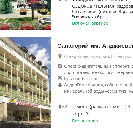
ОЗДОРОВИТЕЛЬНАЯ: оздоров
без лечения (питание 3-разо
"меню-заказ")
Включен завтрак
Санаторий им. Анджиевс
Ставропольский край, Ессентуки
Опорно-двигательный аппарат, 
лор-органы, гинекология, нервна
Крытый бассейн
АндроГин-терапия, собственный
минеральной воды «ессентуки №
×
2
1-мест. (разм. в 2-мест.) 3 
корп. 3
Без питания