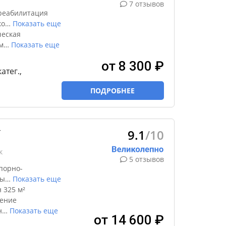
7 отзывов
реабилитация
ко
…
Показать еще
ческая
м
…
Показать еще
от 8 300 ₽
катег.,
ПОДРОБНЕЕ
9.1
/10
★
к
5 отзывов
порно-
ды
…
Показать еще
 325 м²
чение
н
…
Показать еще
от 14 600 ₽