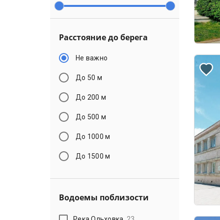
Расстояние до берега
Не важно
До 50 м
До 200 м
До 500 м
До 1000 м
До 1500 м
Водоемы поблизости
Река Ольховка
23