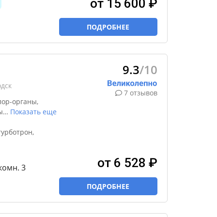
от 15 600 ₽
ПОДРОБНЕЕ
9.3
/10
одск
7 отзывов
лор-органы,
ы
…
Показать еще
урботрон,
от 6 528 ₽
-комн. 3
ПОДРОБНЕЕ