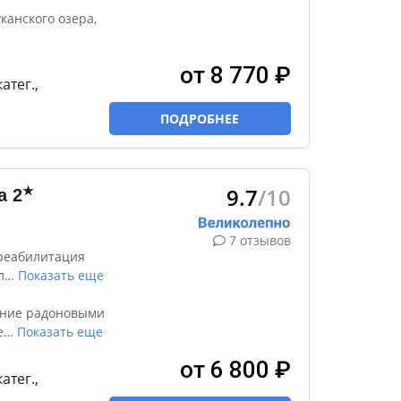
канского озера,
от 8 770 ₽
катег.,
ПОДРОБНЕЕ
9.7
/10
★
а
2
7 отзывов
реабилитация
л
…
Показать еще
ение радоновыми
е
…
Показать еще
от 6 800 ₽
катег.,