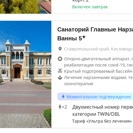
Включен завтрак
Санаторий Главные Нар
★
Ванны
5
Ставропольский край, Кисловодс
Опорно-двигательный аппарат, 
реабилитация после covid-19, ги
Крытый подогреваемый бассейн
Лечение нарзанными водами, те
озонотерапия
Моментальное подтверждение
×
2
Двухместный номер перв
категории TWIN/DBL
Тариф «Ультра без лечения»