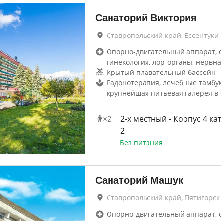
Санаторий Виктория
Ставропольский край, Ессентуки
Опорно-двигательный аппарат, 
гинекология, лор-органы, нервна
Крытый плавательный бассейн
Радонотерапия, лечебные тамбук
крупнейшая питьевая галерея в 
×
2
2-x местный - Корпус 4 ка
2
Без питания
Санаторий Машук
Ставропольский край, Пятигорск
Опорно-двигательный аппарат, 