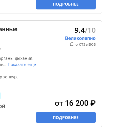
ПОДРОБНЕЕ
9.4
/10
занные
6 отзывов
к
органы дыхания,
не
…
Показать еще
рренкур,
от 16 200 ₽
ой
ПОДРОБНЕЕ