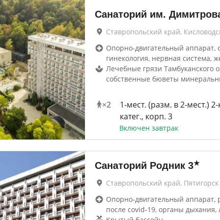
Санаторий им. Димитров
Ставропольский край, Кисловодс
Опорно-двигательный аппарат, 
гинекология, нервная система, ж
Лечебные грязи Тамбуканского о
собственные бюветы минераль
×
2
1-мест. (разм. в 2-мест.) 2
катег., корп. 3
Включен завтрак
★
Санаторий Родник
3
Ставропольский край, Пятигорск
Опорно-двигательный аппарат, 
после covid-19, органы дыхания, 
Крытый бассейн