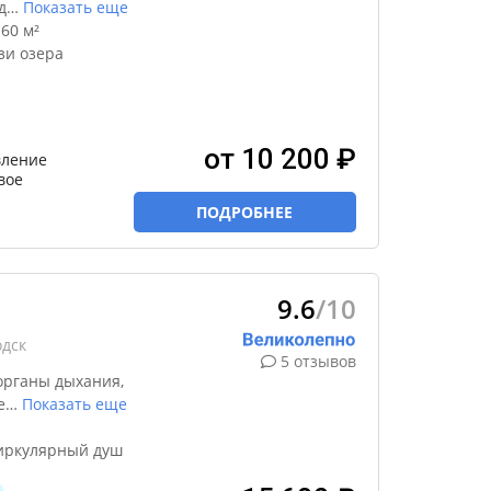
д
…
Показать еще
60 м²
зи озера
от 10 200 ₽
ление
вое
ПОДРОБНЕЕ
9.6
/10
одск
5 отзывов
органы дыхания,
е
…
Показать еще
циркулярный душ