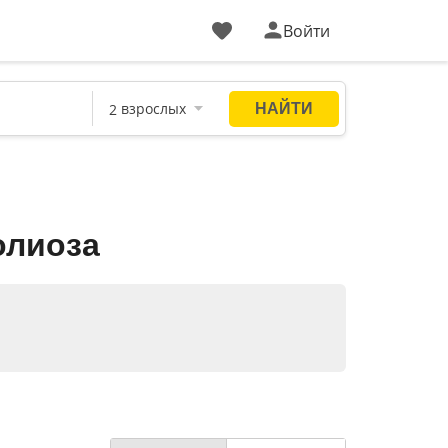
Войти
олиоза