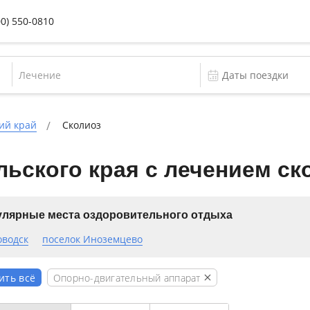
00) 550-0810
Лечение
ий край
Сколиоз
ьского края с лечением ск
лярные места оздоровительного отдыха
оводск
поселок Иноземцево
Опорно-двигательный аппарат
ить всё