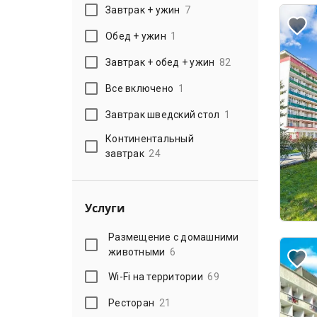
Завтрак + ужин
7
Обед + ужин
1
Завтрак + обед + ужин
82
Все включено
1
Завтрак шведский стол
1
Континентальный
завтрак
24
Услуги
Размещение с домашними
животными
6
Wi-Fi на территории
69
Ресторан
21