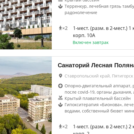
Терренкур, лечебная грязь тамбу
радонолечение
×
2
1-мест. (разм. в 2-мест.) 1 
корп. 10А
Включен завтрак
Санаторий Лесная Полян
Ставропольский край, Пятигорск
Опорно-двигательный аппарат, 
после covid-19, органы дыхания, 
Крытый плавательный бассейн
Гипокситерапия «Бионова», леч
водами, собственный бювет мин
×
2
1-мест. (разм. в 2-мест.) 2 
корп. 2