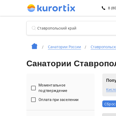
8 (8
Санатории России
Ставропольск
Санатории Ставропол
Попу
Моментальное
Кисл
подтверждение
Оплата при заселении
Сброс