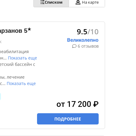
Списком
На карте
9.5
/10
★
арзанов
5
к
6 отзывов
реабилитация
вн
…
Показать еще
етский бассейн с
ры, лечение
с
…
Показать еще
от 17 200 ₽
ПОДРОБНЕЕ