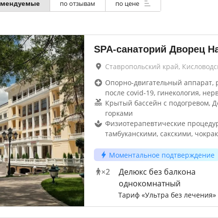
омендуемые
по отзывам
по цене
SPA-санаторий Дворец Н
Ставропольский край, Кисловодс
Опорно-двигательный аппарат, 
после covid-19, гинекология, нер
Крытый бассейн с подогревом, Д
горками
Физиотерапевтические процеду
тамбуканскими, сакскими, чокрак
Моментальное подтверждение
×
2
Делюкс без балкона
однокомнатный
Тариф «Ультра без лечения»