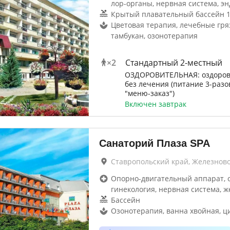
лор-органы, нервная система, эн
Крытый плавательный бассейн 1
Цветовая терапия, лечебные гря
тамбукан, озонотерапия
×
2
Стандартный 2-местный
ОЗДОРОВИТЕЛЬНАЯ: оздоров
без лечения (питание 3-разо
"меню-заказ")
Включен завтрак
Санаторий Плаза SPA
Ставропольский край, Железнов
Опорно-двигательный аппарат, 
гинекология, нервная система, ж
Бассейн
Озонотерапия, ванна хвойная, 