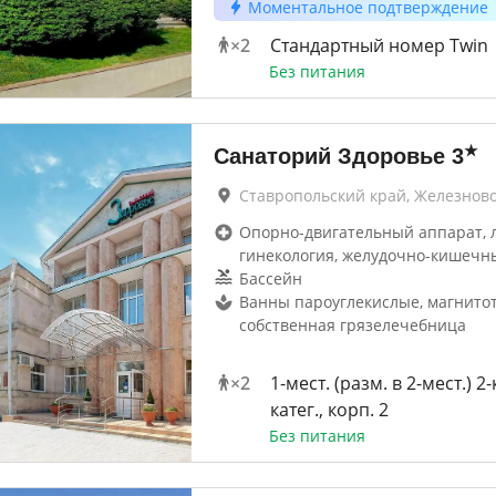
Моментальное подтверждение
×
2
Стандартный номер Twin
Без питания
★
Санаторий Здоровье
3
Ставропольский край, Железнов
Опорно-двигательный аппарат, 
гинекология, желудочно-кишечн
Бассейн
Ванны пароуглекислые, магнитот
собственная грязелечебница
×
2
1-мест. (разм. в 2-мест.) 2
катег., корп. 2
Без питания