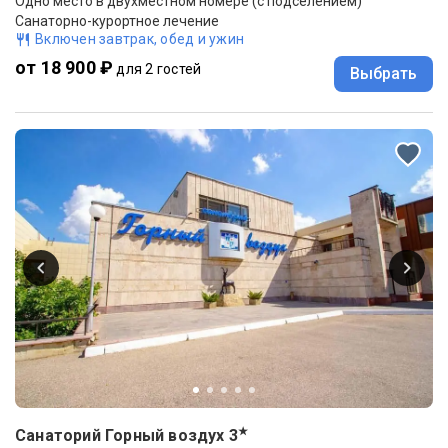
Одно место в двухместном номере (с подселением)
Санаторно-курортное лечение
Включен завтрак, обед и ужин
от 18 900 ₽
для 2 гостей
Выбрать
★
Санаторий Горный воздух
3