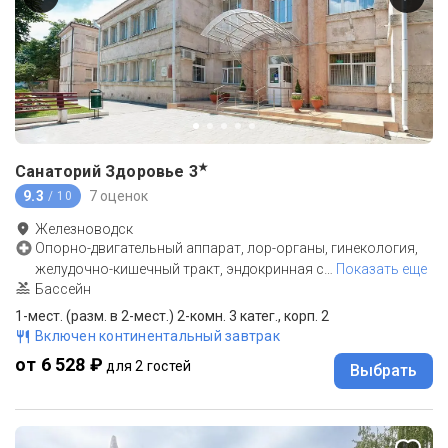
★
Санаторий Здоровье
3
9.3
7 оценок
/ 10
Железноводск
Опорно-двигательный аппарат, лор-органы, гинекология,
желудочно-кишечный тракт, эндокринная с
…
Показать еще
Бассейн
1-мест. (разм. в 2-мест.) 2-комн. 3 катег., корп. 2
Включен континентальный завтрак
от 6 528 ₽
для 2 гостей
Выбрать