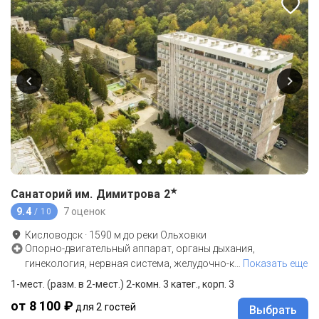
★
Санаторий им. Димитрова
2
9.4
7 оценок
/ 10
Кисловодск
·
1590
м до
реки Ольховки
Опорно-двигательный аппарат, органы дыхания,
гинекология, нервная система, желудочно-к
…
Показать еще
1-мест. (разм. в 2-мест.) 2-комн. 3 катег., корп. 3
от 8 100 ₽
для 2 гостей
Выбрать