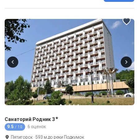
★
Санаторий Родник
3
9.5
6 оценок
/ 10
Пятигорск
·
593
м до
реки Подкумок