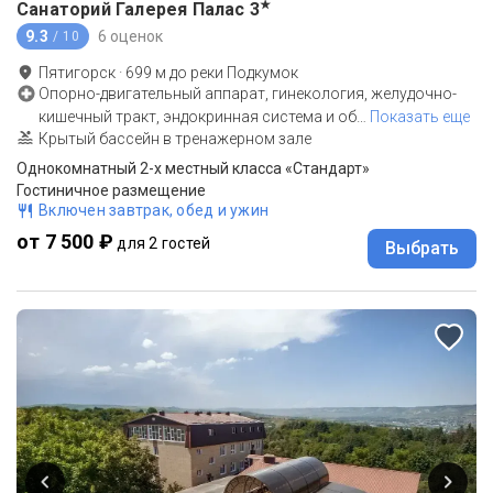
★
Санаторий Галерея Палас
3
9.3
6 оценок
/ 10
Пятигорск
·
699
м до
реки Подкумок
Опорно-двигательный аппарат, гинекология, желудочно-
кишечный тракт, эндокринная система и об
…
Показать еще
Крытый бассейн в тренажерном зале
Однокомнатный 2-х местный класса «Стандарт»
Гостиничное размещение
Включен завтрак, обед и ужин
от 7 500 ₽
для 2 гостей
Выбрать