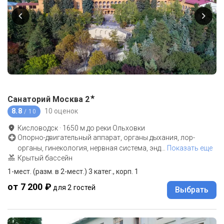
★
Санаторий Москва
2
8.8
10 оценок
/ 10
Кисловодск
·
1650
м до
реки Ольховки
Опорно-двигательный аппарат, органы дыхания, лор-
органы, гинекология, нервная система, энд
…
Показать еще
Крытый бассейн
1-мест. (разм. в 2-мест.) 3 катег., корп. 1
от 7 200 ₽
для 2 гостей
Выбрать