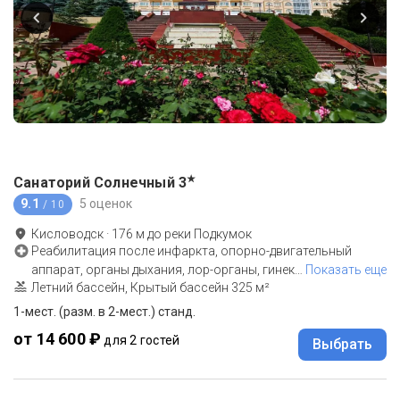
★
Санаторий Солнечный
3
9.1
5 оценок
/ 10
Кисловодск
·
176
м до
реки Подкумок
Реабилитация после инфаркта, опорно-двигательный
аппарат, органы дыхания, лор-органы, гинек
…
Показать еще
Летний бассейн, Крытый бассейн 325 м²
1-мест. (разм. в 2-мест.) станд.
от 14 600 ₽
для 2 гостей
Выбрать