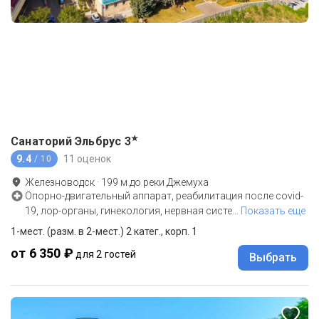
★
Санаторий Эльбрус
3
9.4
11 оценок
/ 10
Железноводск
·
199
м до
реки Джемуха
Опорно-двигательный аппарат, реабилитация после covid-
19, лор-органы, гинекология, нервная систе
…
Показать еще
1-мест. (разм. в 2-мест.) 2 катег., корп. 1
от 6 350 ₽
для 2 гостей
Выбрать