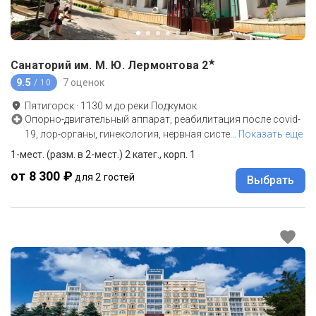
★
Санаторий им. М. Ю. Лермонтова
2
9.5
7 оценок
/ 10
Пятигорск
·
1130
м до
реки Подкумок
Опорно-двигательный аппарат, реабилитация после covid-
19, лор-органы, гинекология, нервная систе
…
Показать еще
1-мест. (разм. в 2-мест.) 2 катег., корп. 1
от 8 300 ₽
для 2 гостей
Выбрать