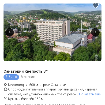
★
Санаторий Крепость
3
8.6
8 оценок
/ 10
Кисловодск
·
600
м до
реки Ольховки
Опорно-двигательный аппарат, органы дыхания, нервная
система, желудочно-кишечный тракт, реаби
…
Показать еще
Крытый бассейн 160 м²