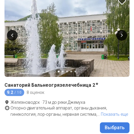
★
Санаторий Бальнеогрязелечебница
2
9.2
8 оценок
/ 10
Железноводск
·
73
м до
реки Джемуха
Опорно-двигательный аппарат, органы дыхания,
гинекология, лор-органы, нервная система,
…
Показать еще
Выбрать