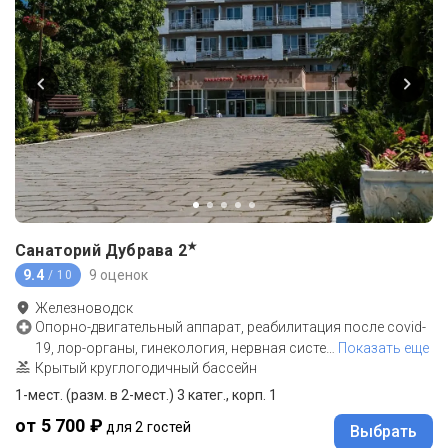
★
Санаторий Дубрава
2
9.4
9 оценок
/ 10
Железноводск
Опорно-двигательный аппарат, реабилитация после covid-
19, лор-органы, гинекология, нервная систе
…
Показать еще
Крытый круглогодичный бассейн
1-мест. (разм. в 2-мест.) 3 катег., корп. 1
от 5 700 ₽
для 2 гостей
Выбрать