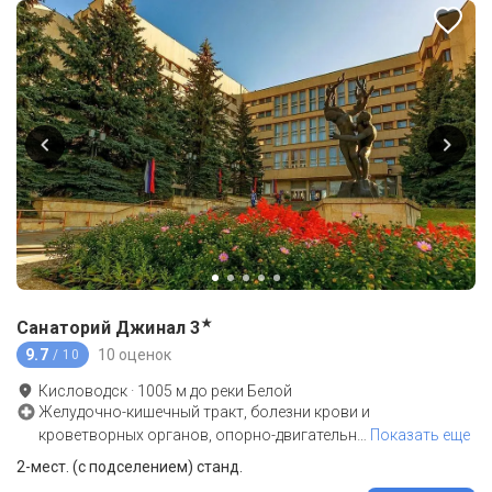
★
Санаторий Джинал
3
9.7
10 оценок
/ 10
Кисловодск
·
1005
м до
реки Белой
Желудочно-кишечный тракт, болезни крови и
кроветворных органов, опорно-двигательн
…
Показать еще
2-мест. (с подселением) станд.