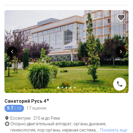
★
Санаторий Русь
4
9.7
17 оценок
/ 10
Ессентуки
·
215
м до
Реки
Опорно-двигательный аппарат, органы дыхания,
гинекология, лор-органы, нервная система,
…
Показать еще