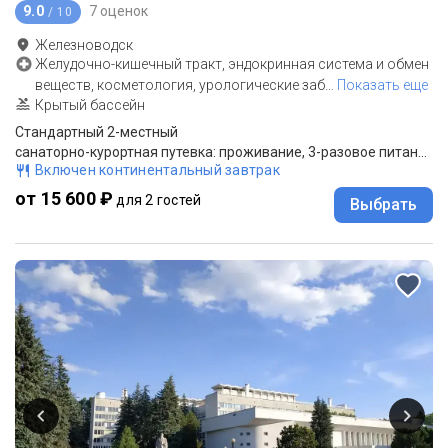
9.0
7 оценок
/ 10
Железноводск
Желудочно-кишечный тракт, эндокринная система и обмен
веществ, косметология, урологические заб
…
Показать еще
Крытый бассейн
Стандартный 2-местный
санаторно-курортная путевка: проживание, 3-разовое питание "меню-заказ", лечение по назначению врача
Включен континентальный завтрак
от 15 600 ₽
для 2 гостей
Выбрать