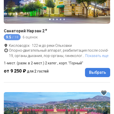
★
Санаторий Нарзан
2
9.5
6 оценок
/ 10
Кисловодск
·
122
м до
реки Ольховки
Опорно-двигательный аппарат, реабилитация после covid-
19, органы дыхания, лор-органы, гинеколог
…
Показать еще
1-мест. (разм. в 2-мест.) 2 катег., корп. "Горный"
от 9 250 ₽
для 2 гостей
Выбрать