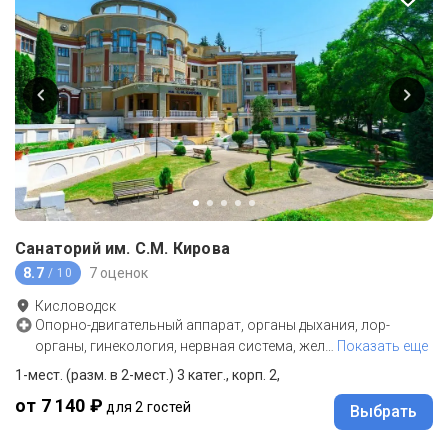
Санаторий им. С.М. Кирова
8.7
7 оценок
/ 10
Кисловодск
Опорно-двигательный аппарат, органы дыхания, лор-
органы, гинекология, нервная система, жел
…
Показать еще
1-мест. (разм. в 2-мест.) 3 катег., корп. 2,
от 7 140 ₽
для 2 гостей
Выбрать