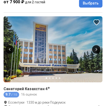
от 7 900 ₽
для 2 гостей
Выбрать
★
Санаторий Казахстан
4
9.7
16 оценок
/ 10
Ессентуки
·
1330
м до
реки Подкумок