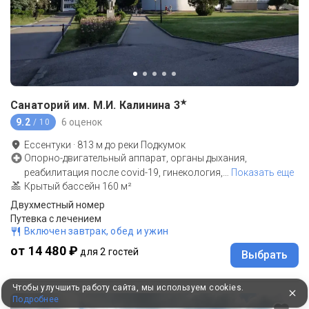
★
Санаторий им. М.И. Калинина
3
9.2
6 оценок
/ 10
Ессентуки
·
813
м до
реки Подкумок
Опорно-двигательный аппарат, органы дыхания,
реабилитация после covid-19, гинекология,
…
Показать еще
Крытый бассейн 160 м²
Двухместный номер
Путевка с лечением
Включен завтрак, обед и ужин
от 14 480 ₽
для 2 гостей
Выбрать
Чтобы улучшить работу сайта, мы используем cookies.
Подробнее