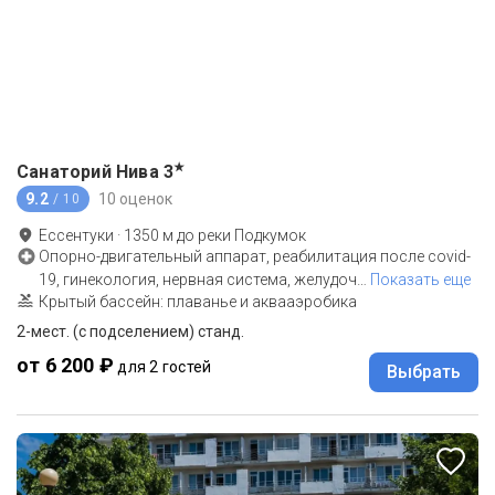
★
Санаторий Нива
3
9.2
10 оценок
/ 10
Ессентуки
·
1350
м до
реки Подкумок
Опорно-двигательный аппарат, реабилитация после covid-
19, гинекология, нервная система, желудоч
…
Показать еще
Крытый бассейн: плаванье и аквааэробика
2-мест. (с подселением) станд.
от 6 200 ₽
для 2 гостей
Выбрать