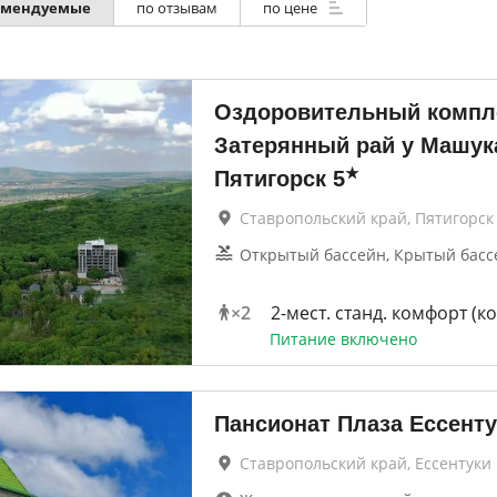
омендуемые
по отзывам
по цене
Оздоровительный компл
Затерянный рай у Машука
★
Пятигорск
5
Ставропольский край, Пятигорск
Открытый бассейн, Крытый бассе
×
2
2-мест. станд. комфорт (к
Питание включено
Пансионат Плаза Ессенту
Ставропольский край, Ессентуки