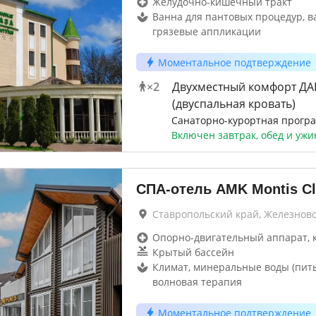
Желудочно-кишечный тракт
Ванна для пантовых процедур, в
грязевые аппликации
Моментальное подтверждение
×
2
Двухместный комфорт ДА
(двуспальная кровать)
Санаторно-курортная прогр
Включен завтрак, обед и ужи
СПА-отель AMK Montis C
Ставропольский край, Железнов
Опорно-двигательный аппарат, 
Крытый бассейн
Климат, минеральные воды (пить
волновая терапия
Моментальное подтверждение