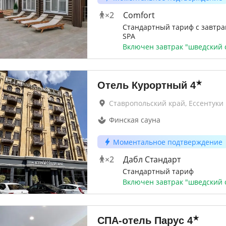
×
2
Comfort
Стандартный тариф с завтра
SPA
Включен завтрак "шведский 
★
Отель Курортный
4
Ставропольский край, Ессентуки
Финская сауна
Моментальное подтверждение
×
2
Дабл Стандарт
Стандартный тариф
Включен завтрак "шведский 
★
СПА-отель Парус
4