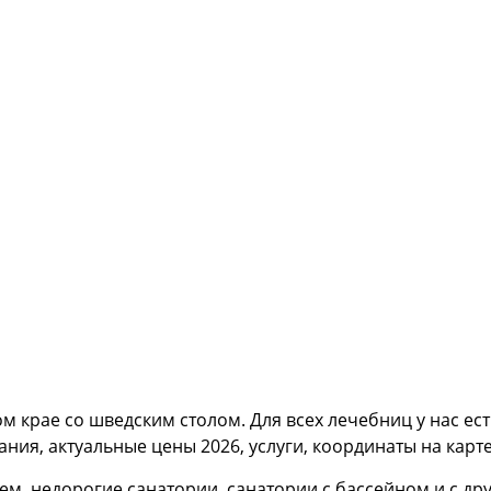
м крае со шведским столом. Для всех лечебниц у нас е
ния, актуальные цены 2026, услуги, координаты на карт
ием, недорогие санатории, санатории с бассейном и с д