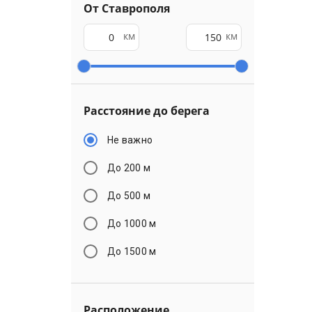
От Ставрополя
км
км
Расстояние до берега
Не важно
До 200 м
До 500 м
До 1000 м
До 1500 м
Расположение