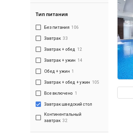
Тип питания
Без питания
106
Завтрак
33
Завтрак + обед
12
Завтрак + ужин
14
Обед + ужин
1
Завтрак + обед + ужин
105
Все включено
1
Завтрак шведский стол
Континентальный
завтрак
32