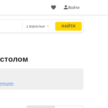
Войти
 столом
земцево