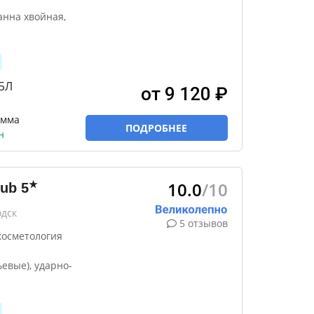
анна хвойная,
БЛ
от 9 120 ₽
амма
ПОДРОБНЕЕ
н
10.0
/10
★
lub
5
одск
5 отзывов
косметология
евые), ударно-