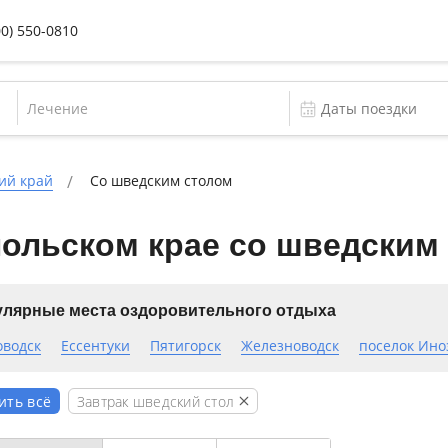
00) 550-0810
Лечение
ий край
Со шведским столом
польском крае со шведским
лярные места оздоровительного отдыха
оводск
Ессентуки
Пятигорск
Железноводск
поселок Ино
Завтрак шведский стол
ить всё