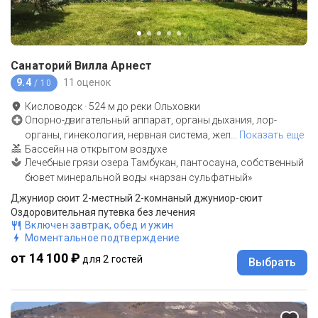
Санаторий Вилла Арнест
9.4
11 оценок
/ 10
Кисловодск
·
524
м до
реки Ольховки
Опорно-двигательный аппарат, органы дыхания, лор-
органы, гинекология, нервная система, жел
…
Показать еще
Бассейн на открытом воздухе
Лечебные грязи озера Тамбукан, пантосауна, собственный
бювет минеральной воды «нарзан сульфатный»
Джуниор сюит 2-местный 2-комнаный джуниор-сюит
Оздоровительная путевка без лечения
Включен завтрак, обед и ужин
Моментальное подтверждение
от 14 100 ₽
для 2 гостей
Выбрать