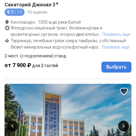
★
Санаторий Джинал
3
9.7
10 оценок
/ 10
Кисловодск
·
1005
м до
реки Белой
Желудочно-кишечный тракт, болезни крови и
кроветворных органов, опорно-двигательн
…
Показать еще
Терренкур, лечебные грязи озера тамбукан, собственный
бювет минеральных вод «сульфатный нарз
…
Показать еще
2-мест. (с подселением) станд.
от 7 900 ₽
для 2 гостей
Выбрать