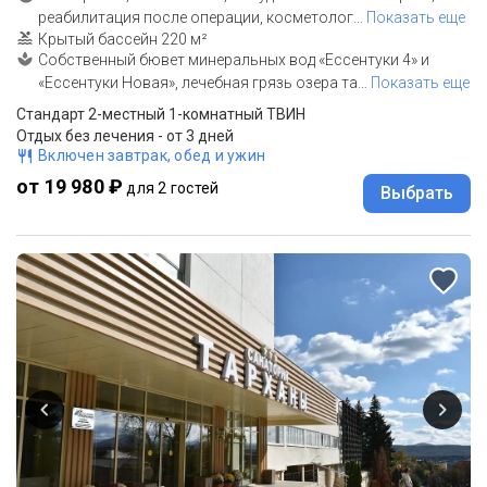
реабилитация после операции, косметолог
…
Показать еще
Крытый бассейн 220 м²
Собственный бювет минеральных вод «Ессентуки 4» и
«Ессентуки Новая», лечебная грязь озера та
…
Показать еще
Стандарт 2-местный 1-комнатный ТВИН
Отдых без лечения - от 3 дней
Включен завтрак, обед и ужин
от 19 980 ₽
для 2 гостей
Выбрать