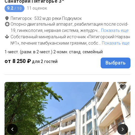
Санаторий Пятигорье
3
9.2
11 оценок
/ 10
Пятигорск
·
532
м до
реки Подкумок
Опорно-двигательный аппарат, реабилитация после covid-
19, гинекология, нервная система, желудоч
…
Показать еще
Собственный минеральный источник «Пятигорский Нарзан
№1», лечение тамбуканскими грязями, собс
…
Показать еще
1-мест. (разм. в 2-мест.) 2-комн. станд. семейный
от 8 250 ₽
для 2 гостей
Выбрать