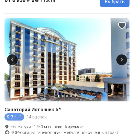
для 1 гостя
Выбрать
★
Санаторий Источник
5
9.7
14 оценок
/ 10
Ессентуки
·
1750
м до
реки Подкумок
ЛОР-органы, гинекология, желудочно-кишечный тракт,