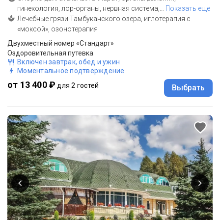
гинекология, лор-органы, нервная система,
…
Показать еще
Лечебные грязи Тамбуканского озера, иглотерапия с
«моксой», озонотерапия
Двухместный номер «Стандарт»
Оздоровительная путевка
Включен завтрак, обед и ужин
Моментальное подтверждение
от 13 400 ₽
для 2 гостей
Выбрать