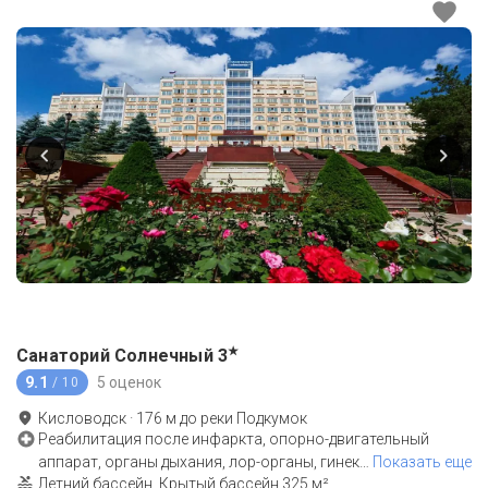
★
Санаторий Солнечный
3
9.1
5 оценок
/ 10
Кисловодск
·
176
м до
реки Подкумок
Реабилитация после инфаркта, опорно-двигательный
аппарат, органы дыхания, лор-органы, гинек
…
Показать еще
Летний бассейн, Крытый бассейн 325 м²