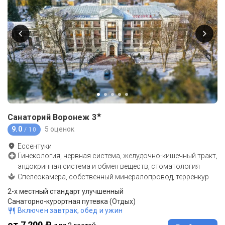
★
Санаторий Воронеж
3
9.0
5 оценок
/ 10
Ессентуки
Гинекология, нервная система, желудочно-кишечный тракт,
эндокринная система и обмен веществ, стоматология
Спелеокамера, собственный минералопровод, терренкур
2-x местный стандарт улучшенный
Санаторно-курортная путевка (Отдых)
Включен завтрак, обед и ужин
от 7 200 ₽