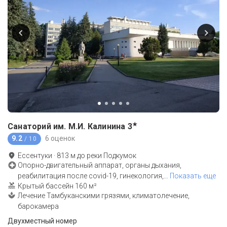
★
Санаторий им. М.И. Калинина
3
9.2
6 оценок
/ 10
Ессентуки
·
813
м до
реки Подкумок
Опорно-двигательный аппарат, органы дыхания,
реабилитация после covid-19, гинекология,
…
Показать еще
Крытый бассейн 160 м²
Лечение Тамбуканскими грязями, климатолечение,
барокамера
Двухместный номер