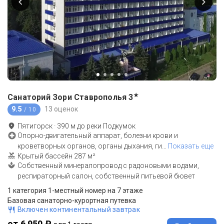
★
Санаторий Зори Ставрополья
3
9.5
13 оценок
/ 10
Пятигорск
·
390
м до
реки Подкумок
Опорно-двигательный аппарат, болезни крови и
кроветворных органов, органы дыхания, ги
…
Показать еще
Крытый бассейн 287 м²
Собственный минералопровод с радоновыми водами,
респираторный салон, собственный питьевой бювет
1 категория 1-местный номер на 7 этаже
Базовая санаторно-курортная путевка
Включен континентальный завтрак
от 6 950 ₽