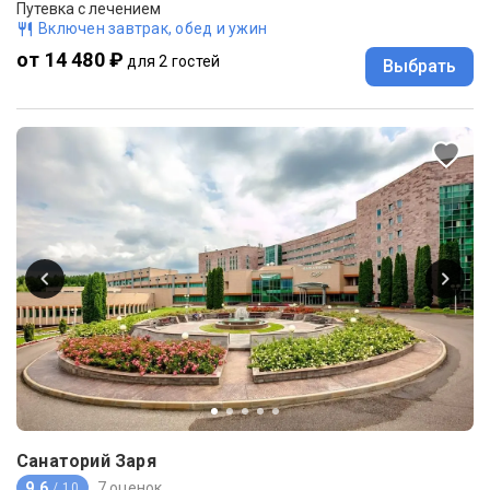
Путевка с лечением
Включен завтрак, обед и ужин
от 14 480 ₽
для 2 гостей
Выбрать
Санаторий Заря
9.6
7 оценок
/ 10