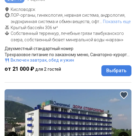
Кисловодск
ЛОР-органы, гинекология, нервная система, андрология,
эндокринная система и обмен веществ, офт
…
Показать еще
Крытый бассейн 306 м²
Собственный терренкур, лечебные грязи тамбуканского
озера, собственный бювет минеральной воды «нарзан»
Двухместный стандартный номер
Трехразовое питание по заказному меню, Санаторно-курортное лечение
Включен завтрак, обед и ужин
от 21 000 ₽
для 2 гостей
Выбрать