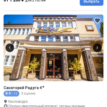
для 2 гостей
Выбрать
★
Санаторий Радуга
4
8.9
3 оценки
/ 10
Кисловодск
Опорно-двигательный аппарат, органы дыхания,