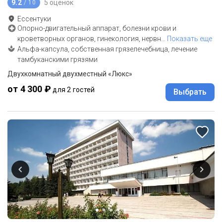
9.2
5 оценок
/ 10
Ессентуки
Опорно-двигательный аппарат, болезни крови и
кроветворных органов, гинекология, нервн
…
Показать еще
Альфа-капсула, собственная грязелечебница, лечение
тамбуканскими грязями
Двухкомнатный двухместный «Люкс»
от 4 300 ₽
для 2 гостей
Выбрать