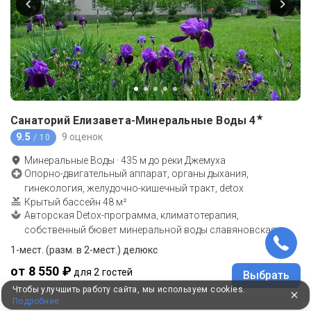
★
Санаторий Елизавета-Минеральные Воды
4
9.5
9 оценок
/ 10
Минеральные Воды
·
435
м до
реки Джемуха
Опорно-двигательный аппарат, органы дыхания,
гинекология, желудочно-кишечный тракт, detox
Крытый бассейн 48 м²
Авторская Detox-программа, климатотерапия,
собственный бювет минеральной воды славяновская
1-мест. (разм. в 2-мест.) делюкс
от 8 550 ₽
для 2 гостей
Выбрать
Чтобы улучшить работу сайта, мы используем cookies.
Подробнее