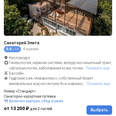
Санаторий Элита
9.6
4 оценки
/ 10
Кисловодск
Гинекология, нервная система, желудочно-кишечный тракт,
офтальмология, заболевания кожи, почки
…
Показать еще
Бассейн
Гидромассаж «Акварелакс», собственный бювет
минеральных вод «ессентуки-4» и «нарзан»,
…
Показать еще
Номер «Стандарт»
Санаторно-курортная путевка
Включен завтрак, обед и ужин
от 13 200 ₽
для 2 гостей
Выбрать