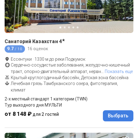
★
Санаторий Казахстан
4
9.7
16 оценок
/ 10
Ессентуки
·
1330
м до
реки Подкумок
Сердечно-сосудистые заболевания, желудочно-кишечный
тракт, опорно-двигательный аппарат, нервн
…
Показать еще
Крытый круглогодичный бассейн, Детская зона бассейна
Лечебная грязь Тамбуканского озера, фитотерапия,
климат
2-x местный стандарт 1 категории (TWN)
Тур выходного дня МУЛЬТИ
от 8 148 ₽
для 2 гостей
Выбрать