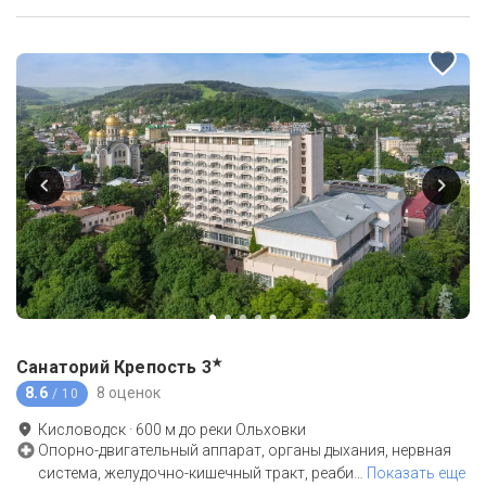
★
Санаторий Крепость
3
8.6
8 оценок
/ 10
Кисловодск
·
600
м до
реки Ольховки
Опорно-двигательный аппарат, органы дыхания, нервная
система, желудочно-кишечный тракт, реаби
…
Показать еще