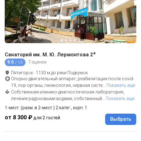
★
Санаторий им. М. Ю. Лермонтова
2
9.5
7 оценок
/ 10
Пятигорск
·
1130
м до
реки Подкумок
Опорно-двигательный аппарат, реабилитация после covid-
19, лор-органы, гинекология, нервная систе
…
Показать еще
Собственная клинико-диагностическая лаборатория,
лечение радоновыми водами, собственный
…
Показать еще
1-мест. (разм. в 2-мест.) 2 катег., корп. 1
от 8 300 ₽
для 2 гостей
Выбрать