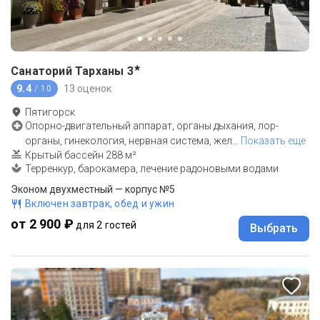
★
Санаторий Тарханы
3
9.4
13 оценок
/ 10
Пятигорск
Опорно-двигательный аппарат, органы дыхания, лор-
органы, гинекология, нервная система, жел
…
Показать еще
Крытый бассейн 288 м²
Терренкур, барокамера, лечение радоновыми водами
Эконом двухместный — корпус №5
Включен завтрак, обед и ужин
от 2 900 ₽
для 2 гостей
Выбрать