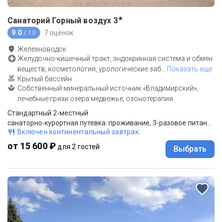
★
Санаторий Горный воздух
3
9.0
7 оценок
/ 10
Железноводск
Желудочно-кишечный тракт, эндокринная система и обмен
веществ, косметология, урологические заб
…
Показать еще
Крытый бассейн
Собственный минеральный источник «Владимирский»,
лечебные грязи озера медвежье, озонотерапия
Стандартный 2-местный
санаторно-курортная путевка: проживание, 3-разовое питание "меню-заказ", лечение по назначению врача
Включен континентальный завтрак
от 15 600 ₽
для 2 гостей
Выбрать