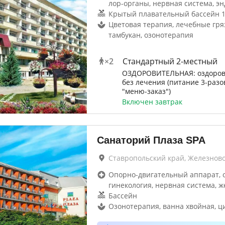
лор-органы, нервная система, эн
Крытый плавательный бассейн 1
Цветовая терапия, лечебные гря
тамбукан, озонотерапия
×
2
Стандартный 2-местный
ОЗДОРОВИТЕЛЬНАЯ: оздоров
без лечения (питание 3-разо
"меню-заказ")
Включен завтрак
Санаторий Плаза SPA
Ставропольский край, Железнов
Опорно-двигательный аппарат, 
гинекология, нервная система, ж
Бассейн
Озонотерапия, ванна хвойная, 