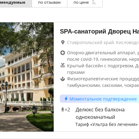
омендуемые
по отзывам
по цене
SPA-санаторий Дворец Н
Ставропольский край, Кисловодс
Опорно-двигательный аппарат, 
после covid-19, гинекология, нер
Крытый бассейн с подогревом, Д
горками
Физиотерапевтические процеду
тамбуканскими, сакскими, чокрак
Моментальное подтверждение
×
2
Делюкс без балкона
однокомнатный
Тариф «Ультра без лечения»