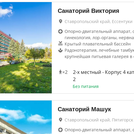
Санаторий Виктория
Ставропольский край, Ессентуки
Опорно-двигательный аппарат, 
гинекология, лор-органы, нервна
Крытый плавательный бассейн
Радонотерапия, лечебные тамбук
крупнейшая питьевая галерея в 
×
2
2-x местный - Корпус 4 ка
2
Без питания
Санаторий Машук
Ставропольский край, Пятигорск
Опорно-двигательный аппарат, 