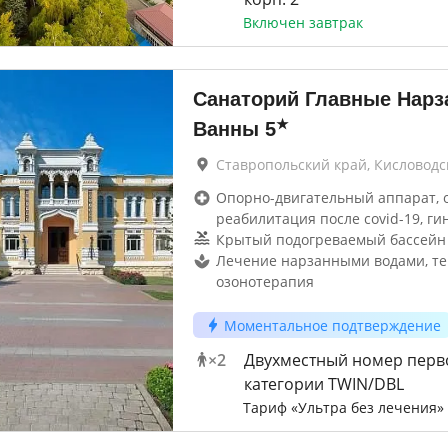
Включен завтрак
Санаторий Главные Нар
★
Ванны
5
Ставропольский край, Кисловодс
Опорно-двигательный аппарат, 
реабилитация после covid-19, ги
Крытый подогреваемый бассейн
Лечение нарзанными водами, те
озонотерапия
Моментальное подтверждение
×
2
Двухместный номер перв
категории TWIN/DBL
Тариф «Ультра без лечения»