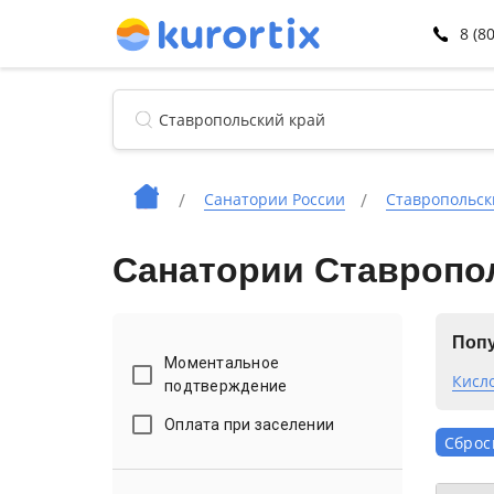
8 (8
Санатории России
Ставропольск
Санатории Ставропол
Попу
Моментальное
Кисл
подтверждение
Оплата при заселении
Сброс