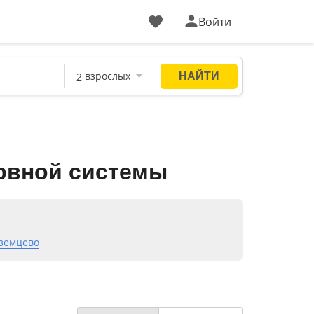
Войти
ервной системы
земцево