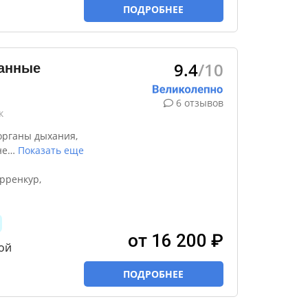
ПОДРОБНЕЕ
9.4
/10
занные
6 отзывов
к
органы дыхания,
не
…
Показать еще
рренкур,
от 16 200 ₽
ой
ПОДРОБНЕЕ