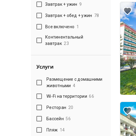
Завтрак + ужин
9
Завтрак + обед + ужин
78
Все включено
1
Континентальный
завтрак
23
Услуги
Размещение с домашними
животными
4
Wi-Fi на территории
66
Ресторан
20
Бассейн
56
Пляж
14