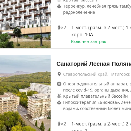
Терренкур, лечебная грязь тамбу
радонолечение
×
2
1-мест. (разм. в 2-мест.) 1 
корп. 10А
Включен завтрак
Санаторий Лесная Полян
Ставропольский край, Пятигорск
Опорно-двигательный аппарат, 
после covid-19, органы дыхания, 
Крытый плавательный бассейн
Гипокситерапия «Бионова», леч
водами, собственный бювет мин
×
2
1-мест. (разм. в 2-мест.) 2 
корп. 2