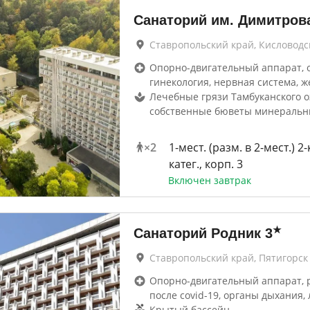
Санаторий им. Димитров
Ставропольский край, Кисловодс
Опорно-двигательный аппарат, 
гинекология, нервная система, ж
Лечебные грязи Тамбуканского о
собственные бюветы минераль
×
2
1-мест. (разм. в 2-мест.) 2
катег., корп. 3
Включен завтрак
★
Санаторий Родник
3
Ставропольский край, Пятигорск
Опорно-двигательный аппарат, 
после covid-19, органы дыхания, 
Крытый бассейн