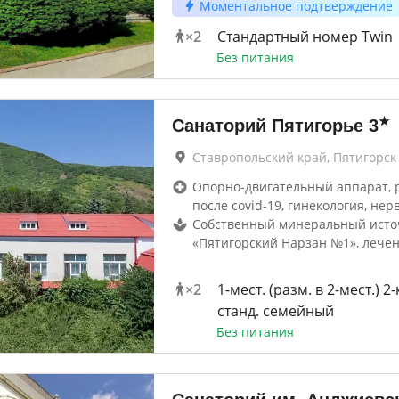
Моментальное подтверждение
×
2
Стандартный номер Twin
Без питания
★
Санаторий Пятигорье
3
Ставропольский край, Пятигорск
Опорно-двигательный аппарат, 
после covid-19, гинекология, нер
Собственный минеральный исто
«Пятигорский Нарзан №1», лече
×
2
1-мест. (разм. в 2-мест.) 2
станд. семейный
Без питания