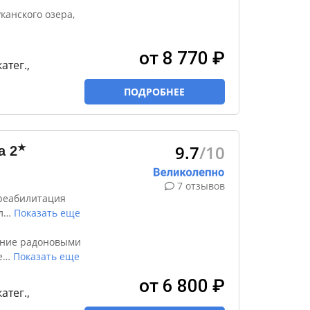
канского озера,
от 8 770 ₽
катег.,
ПОДРОБНЕЕ
9.7
/10
★
а
2
7 отзывов
реабилитация
л
…
Показать еще
ение радоновыми
е
…
Показать еще
от 6 800 ₽
катег.,