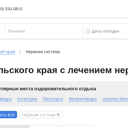
00) 550-0810
Лечение
ий край
Нервная система
ьского края с лечением н
лярные места оздоровительного отдыха
оводск
Ессентуки
Пятигорск
Железноводск
поселок Ино
Нервная система
ить всё