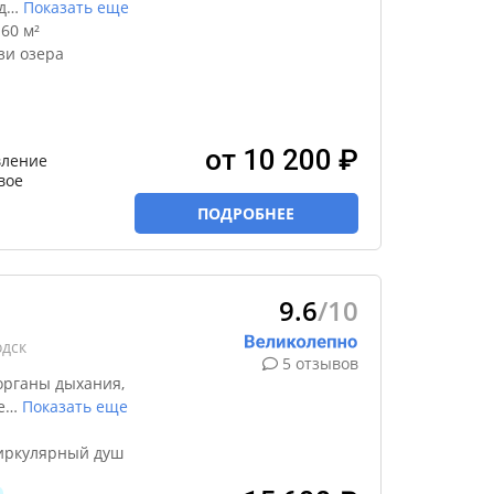
д
…
Показать еще
60 м²
зи озера
от 10 200 ₽
ление
вое
ПОДРОБНЕЕ
9.6
/10
одск
5 отзывов
органы дыхания,
е
…
Показать еще
циркулярный душ