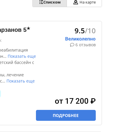
Списком
На карте
9.5
/10
★
арзанов
5
к
6 отзывов
реабилитация
вн
…
Показать еще
етский бассейн с
ры, лечение
с
…
Показать еще
от 17 200 ₽
ПОДРОБНЕЕ