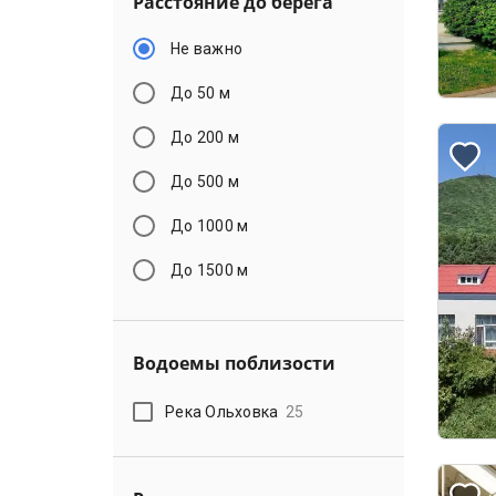
Расстояние до берега
Не важно
До 50 м
До 200 м
До 500 м
До 1000 м
До 1500 м
Водоемы поблизости
Река Ольховка
25