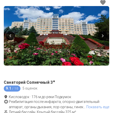
★
Санаторий Солнечный
3
9.1
5 оценок
/ 10
Кисловодск
·
176
м до
реки Подкумок
Реабилитация после инфаркта, опорно-двигательный
аппарат, органы дыхания, лор-органы, гинек
…
Показать еще
Летний бассейн, Крытый бассейн 325 м²