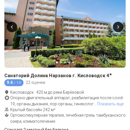
★
Санаторий Долина Нарзанов г. Кисловодск
4
9.6
22 оценки
/ 10
Кисловодск
·
420
м до
реки Берёзовой
Опорно-двигательный аппарат, реабилитация после covid-
19, органы дыхания, лор-органы, гинеколог
…
Показать еще
Крытый бассейн 242 м²
Ортомолекулярная терапия, лечебная грязь тамбуканского
озера, климатолечение
Стандарт 2-местный без балкона