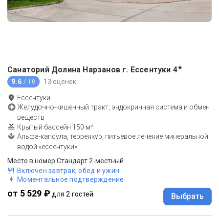
★
Санаторий Долина Нарзанов г. Ессентуки
4
9.6
13 оценок
/ 10
Ессентуки
Желудочно-кишечный тракт, эндокринная система и обмен
веществ
Крытый бассейн 150 м²
Альфа-капсула, терренкур, питьевое лечение минеральной
водой «ессентуки»
Место в номер Стандарт 2-местный
Включен завтрак, обед и ужин
Моментальное подтверждение
от 5 529 ₽
для 2 гостей
Выбрать