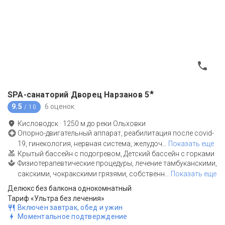
★
SPA-санаторий Дворец Нарзанов
5
9.5
6 оценок
/ 10
Кисловодск
·
1250
м до
реки Ольховки
Опорно-двигательный аппарат, реабилитация после covid-
19, гинекология, нервная система, желудоч
…
Показать еще
Крытый бассейн с подогревом, Детский бассейн с горками
Физиотерапевтические процедуры, лечение тамбуканскими,
сакскими, чокракскими грязями, собственн
…
Показать еще
Делюкс без балкона однокомнатный
Тариф «Ультра без лечения»
Включен завтрак, обед и ужин
Моментальное подтверждение