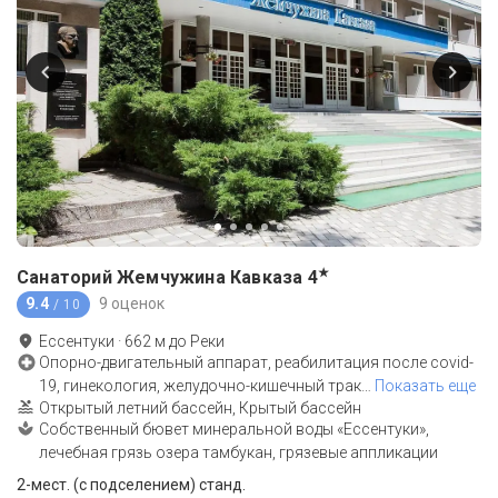
★
Санаторий Жемчужина Кавказа
4
9.4
9 оценок
/ 10
Ессентуки
·
662
м до
Реки
Опорно-двигательный аппарат, реабилитация после covid-
19, гинекология, желудочно-кишечный трак
…
Показать еще
Открытый летний бассейн, Крытый бассейн
Собственный бювет минеральной воды «Ессентуки»,
лечебная грязь озера тамбукан, грязевые аппликации
2-мест. (с подселением) станд.