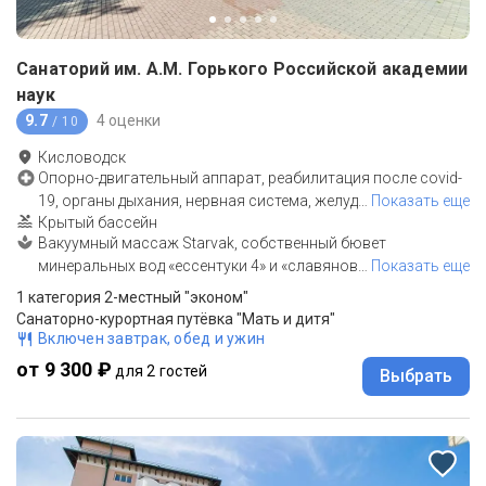
Санаторий им. А.М. Горького Российской академии
наук
9.7
4 оценки
/ 10
Кисловодск
Опорно-двигательный аппарат, реабилитация после covid-
19, органы дыхания, нервная система, желуд
…
Показать еще
Крытый бассейн
Вакуумный массаж Starvak, собственный бювет
минеральных вод «ессентуки 4» и «славянов
…
Показать еще
1 категория 2-местный "эконом"
Санаторно-курортная путёвка "Мать и дитя"
Включен завтрак, обед и ужин
от 9 300 ₽
для 2 гостей
Выбрать