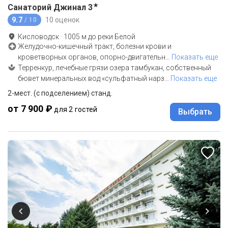
★
Санаторий Джинал
3
9.7
10 оценок
/ 10
Кисловодск
·
1005
м до
реки Белой
Желудочно-кишечный тракт, болезни крови и
кроветворных органов, опорно-двигательн
…
Показать еще
Терренкур, лечебные грязи озера тамбукан, собственный
бювет минеральных вод «сульфатный нарз
…
Показать еще
2-мест. (с подселением) станд.
от 7 900 ₽
для 2 гостей
Выбрать