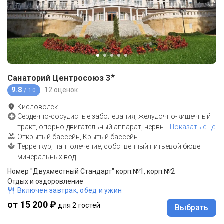
★
Санаторий Центросоюз
3
9.8
12 оценок
/ 10
Кисловодск
Сердечно-сосудистые заболевания, желудочно-кишечный
тракт, опорно-двигательный аппарат, нервн
…
Показать еще
Открытый бассейн, Крытый бассейн
Терренкур, пантолечение, собственный питьевой бювет
минеральных вод
Номер "Двухместный Стандарт" корп.№1, корп.№2
Отдых и оздоровление
Включен завтрак, обед и ужин
от 15 200 ₽
для 2 гостей
Выбрать