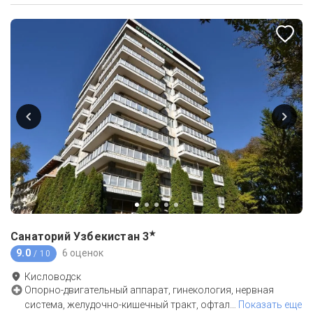
★
Санаторий Узбекистан
3
9.0
6 оценок
/ 10
Кисловодск
Опорно-двигательный аппарат, гинекология, нервная
система, желудочно-кишечный тракт, офтал
…
Показать еще