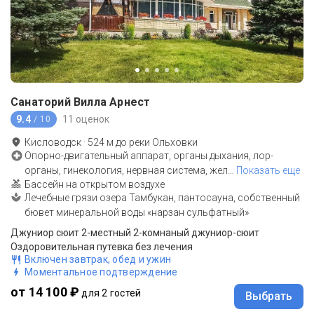
Санаторий Вилла Арнест
9.4
11 оценок
/ 10
Кисловодск
·
524
м до
реки Ольховки
Опорно-двигательный аппарат, органы дыхания, лор-
органы, гинекология, нервная система, жел
…
Показать еще
Бассейн на открытом воздухе
Лечебные грязи озера Тамбукан, пантосауна, собственный
бювет минеральной воды «нарзан сульфатный»
Джуниор сюит 2-местный 2-комнаный джуниор-сюит
Оздоровительная путевка без лечения
Включен завтрак, обед и ужин
Моментальное подтверждение
от 14 100 ₽
для 2 гостей
Выбрать