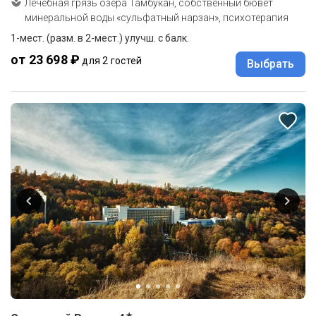
Лечебная грязь озера Тамбукан, собственный бювет
минеральной воды «сульфатный нарзан», психотерапия
1-мест. (разм. в 2-мест.) улучш. с балк.
от 23 698 ₽
для 2 гостей
Выбрать
★