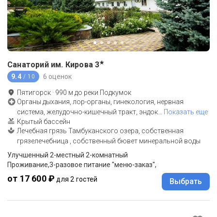
★
Санаторий им. Кирова
3
9.4
6 оценок
/ 10
Пятигорск
·
990
м до
реки Подкумок
Органы дыхания, лор-органы, гинекология, нервная
система, желудочно-кишечный тракт, эндок
…
Показать еще
Крытый бассейн
Лечебная грязь Тамбуканского озера, собственная
грязелечебница , собственный бювет минеральной воды
Улучшенный 2-местный 2-комнатный
Проживание,3-разовое питание "меню-заказ",
от 17 600 ₽
для 2 гостей
Выбрать