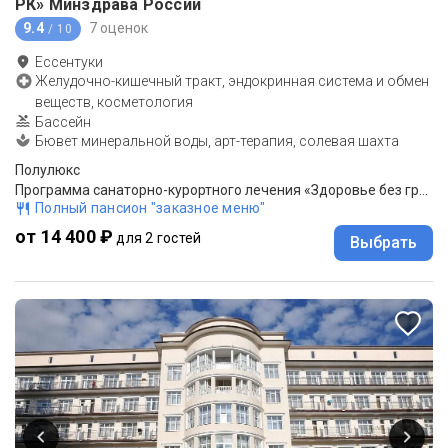
РК» Минздрава России
9.4
7 оценок
/ 10
Ессентуки
Желудочно-кишечный тракт, эндокринная система и обмен
веществ, косметология
Бассейн
Бювет минеральной воды, арт-терапия, солевая шахта
Полулюкс
Программа санаторно-курортного лечения «Здоровье без границ»
Полный пансион "заказное меню"
от 14 400 ₽
для 2 гостей
Выбрать