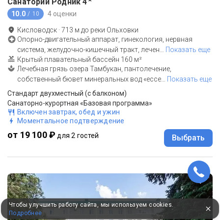
Санаторий Родник
4
10.0
4 оценки
/ 10
Кисловодск
·
713
м до
реки Ольховки
Опорно-двигательный аппарат, гинекология, нервная
система, желудочно-кишечный тракт, лечен
…
Показать еще
Крытый плавательный бассейн 160 м²
Лечебная грязь озера Тамбукан, пантолечение,
собственный бювет минеральных вод «ессе
…
Показать еще
Стандарт двухместный (с балконом)
Санаторно-курортная «Базовая программа»
Включен завтрак, обед и ужин
Моментальное подтверждение
от 19 100 ₽
для 2 гостей
Выбрать
Чтобы улучшить работу сайта, мы используем cookies.
Подробнее