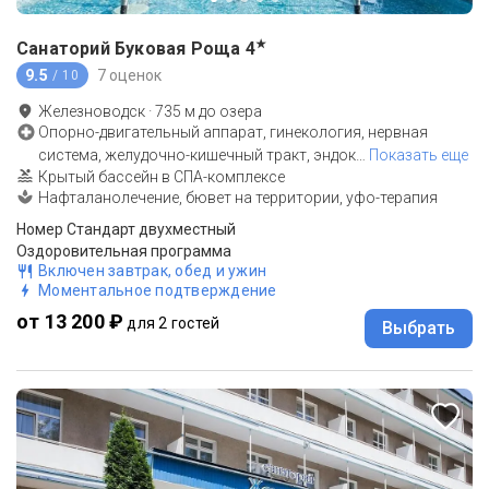
★
Санаторий Буковая Роща
4
9.5
7 оценок
/ 10
Железноводск
·
735
м до
озера
Опорно-двигательный аппарат, гинекология, нервная
система, желудочно-кишечный тракт, эндок
…
Показать еще
Крытый бассейн в СПА-комплексе
Нафталанолечение, бювет на территории, уфо-терапия
Номер Стандарт двухместный
Оздоровительная программа
Включен завтрак, обед и ужин
Моментальное подтверждение
от 13 200 ₽
для 2 гостей
Выбрать