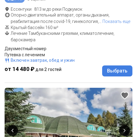
Ессентуки
·
813
м до
реки Подкумок
Опорно-двигательный аппарат, органы дыхания,
реабилитация после covid-19, гинекология,
…
Показать еще
Крытый бассейн 160 м²
Лечение Тамбуканскими грязями, климатолечение,
барокамера
Двухместный номер
Путевка с лечением
Включен завтрак, обед и ужин
от 14 480 ₽
для 2 гостей
Выбрать