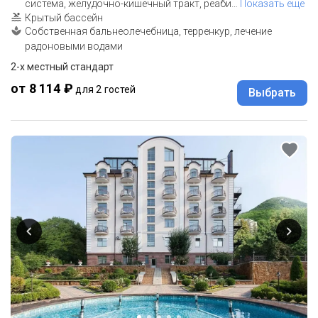
система, желудочно-кишечный тракт, реаби
…
Показать еще
Крытый бассейн
Собственная бальнеолечебница, терренкур, лечение
радоновыми водами
2-x местный стандарт
от 8 114 ₽
для 2 гостей
Выбрать