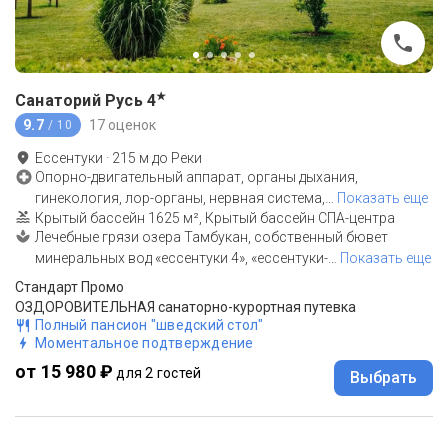
★
Санаторий Русь
4
9.7
17 оценок
/ 10
Ессентуки
·
215
м до
Реки
Опорно-двигательный аппарат, органы дыхания,
гинекология, лор-органы, нервная система,
…
Показать еще
Крытый бассейн 1625 м², Крытый бассейн СПА-центра
Лечебные грязи озера Тамбукан, собственный бювет
минеральных вод «ессентуки 4», «ессентуки-
…
Показать еще
Стандарт Промо
ОЗДОРОВИТЕЛЬНАЯ санаторно-курортная путевка
Полный пансион "шведский стол"
Моментальное подтверждение
от 15 980 ₽
для 2 гостей
Выбрать