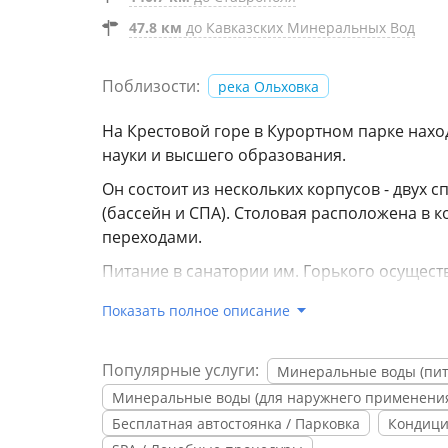
47.8 км
до Кавказских Минеральных Вод
Поблизости:
река Ольховка
На Крестовой горе в Курортном парке нах
науки и высшего образования.
Он состоит из нескольких корпусов - двух 
(бассейн и СПА). Столовая расположена в 
переходами.
Питание в санатории им. Горького осуществ
питание организовано в одну смену. В ко
Показать полное описание
десертом.
Вечерами посетители санатория отдыхают,
Популярные услуги:
Минеральные воды (пит
есть возможность просмотреть кинофильмы
Минеральные воды (для наружнего применени
хорошую компанию – посетить танцевальны
Бесплатная автостоянка / Парковка
Кондиц
веревочный парк. Актуально для летнего в