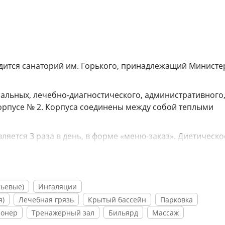
одится санаторий им. Горького, принадлежащий Министе
спальных, лечебно-диагностического, административного
корпусе № 2. Корпуса соединены между собой теплыми
ляется 3 раза в день, в форме «меню-заказ». Диетическо
фейне, принадлежащей санаторию, можно выпить кофе с
 наслаждаясь концертными программами. В концертном
ьевые)
Ингаляции
. Еще один вариант расслабиться в вечернее время и н
я)
Лечебная грязь
Крытый бассейн
Парковка
й зал или бильярдную комнату. На территории санатори
ионер
Тренажерный зал
Бильярд
Массаж
ремени.