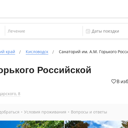
Лечение
ий край
Кисловодск
Санаторий им. А.М. Горького Росс
Горького Российской
В из
дарского, 8
добраться
Условия проживания
Вопросы и ответы