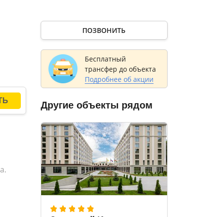
ром –
ытом
ПОЗВОНИТЬ
ый
бочкой
Бесплатный
трансфер до объекта
Подробнее об акции
тном
Другие объекты рядом
овить
аются
й.
а.