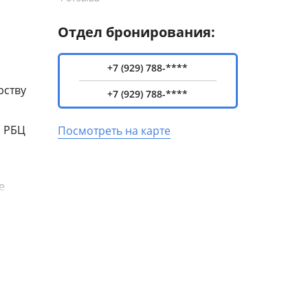
Отдел бронирования:
+7 (929) 788-****
рству
+7 (929) 788-****
, РБЦ
Посмотреть на карте
е
 зале
айти
я есть