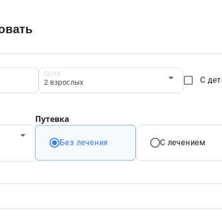
овать
Гости
С де
2 взрослых
Путевка
Без лечения
С лечением