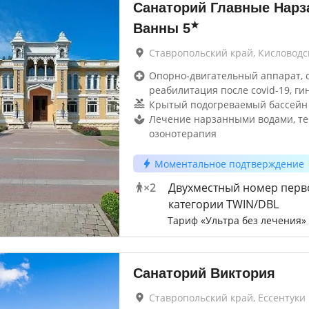
Санаторий Главные Нар
★
Ванны
5
Ставропольский край, Кисловодс
Опорно-двигательный аппарат, 
реабилитация после covid-19, ги
Крытый подогреваемый бассейн
Лечение нарзанными водами, те
озонотерапия
Моментальное подтверждение
×
2
Двухместный номер перв
категории TWIN/DBL
Тариф «Ультра без лечения»
Санаторий Виктория
Ставропольский край, Ессентуки