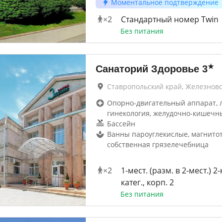
Моментальное подтверждение
×
2
Стандартный номер Twin
Без питания
★
Санаторий Здоровье
3
Ставропольский край, Железнов
Опорно-двигательный аппарат, 
гинекология, желудочно-кишечн
Бассейн
Ванны пароуглекислые, магнитот
собственная грязелечебница
×
2
1-мест. (разм. в 2-мест.) 2
катег., корп. 2
Без питания