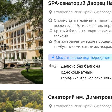
SPA-санаторий Дворец Н
Ставропольский край, Кисловодс
Опорно-двигательный аппарат, 
после covid-19, гинекология, нер
Крытый бассейн с подогревом, Д
горками
Физиотерапевтические процеду
тамбуканскими, сакскими, чокрак
Моментальное подтверждение
×
2
Делюкс без балкона
однокомнатный
Тариф «Ультра без лечения»
Санаторий им. Димитров
Ставропольский край, Кисловодс