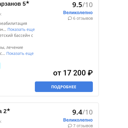
9.5
/10
★
арзанов
5
к
6 отзывов
реабилитация
вн
…
Показать еще
етский бассейн с
ры, лечение
с
…
Показать еще
от 17 200 ₽
ПОДРОБНЕЕ
9.4
/10
★
а
2
к
7 отзывов