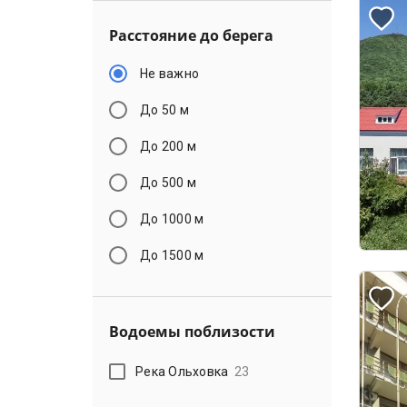
Расстояние до берега
Не важно
До 50 м
До 200 м
До 500 м
До 1000 м
До 1500 м
Водоемы поблизости
Река Ольховка
23