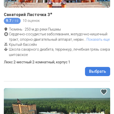
★
Санаторий Ласточка
3
9.7
10 оценок
/ 10
Тюмень
·
250
м до
реки Пышмы
Сердечно-сосудистые заболевания, желудочно-кишечный
тракт, опорно-двигательный аппарат, нервн
…
Показать еще
Крытый бассейн
Школа сахарного диабета, терренкур, лечебная грязь озера
шитовское
Люкс 2-местный 2-комнатный, корпус 1
Выбрать