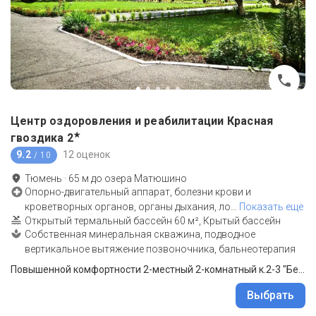
Центр оздоровления и реабилитации Красная
★
гвоздика
2
9.2
12 оценок
/ 10
Тюмень
·
65
м до
озера Матюшино
Опорно-двигательный аппарат, болезни крови и
кроветворных органов, органы дыхания, ло
…
Показать еще
Открытый термальный бассейн 60 м², Крытый бассейн
Собственная минеральная скважина, подводное
вертикальное вытяжение позвоночника, бальнеотерапия
Повышенной комфортности 2-местный 2-комнатный к.2-3 "Бета" и "Вега"
Выбрать