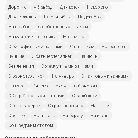
Дорогие
4-5 звёзд
Для детей
Недорого
Для пожилых
На сентябрь
На декабрь
На ноябрь
С собственным пляжем
На майские праздники
Новый год
С бишофитными ваннами
С питанием
На февраль
Лучшие
С бальнеотерапией
На июнь
Без лечения
С жемчужными ваннами
С озонотерапией
На январь
С пантовыми ваннами
На март
Рядом с парком
С бюветом
С йодобромными ваннами
С кэшбэком
С барокамерой
С грязелечением
На карте
Осенние
На апрель
На берегу
На июнь
Со шведским столом