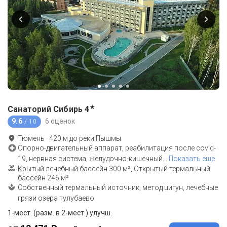
★
Санаторий Сибирь
4
9.6
6 оценок
/ 10
Тюмень
·
420
м до
реки Пышмы
Опорно-двигательный аппарат, реабилитация после covid-
19, нервная система, желудочно-кишечный
…
Показать еще
Крытый лечебный бассейн 300 м², Открытый термальный
бассейн 246 м²
Собственный термальный источник, метод цигун, лечебные
грязи озера тулубаево
1-мест. (разм. в 2-мест.) улучш.