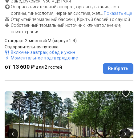
Заводоуковск
·
950
м до
Реки
Опорно-двигательный аппарат, органы дыхания, лор-
органы, гинекология, нервная система, жел
…
Показать еще
Открытый термальный бассейн, Крытый бассейн с сауной
Собственный термальный источник, климатолечение,
психотерапия
Стандарт 2-местный М (корпус 1-4)
Оздоровительная путевка
Включен завтрак, обед и ужин
Моментальное подтверждение
от 13 600 ₽
для 2 гостей
Выбрать