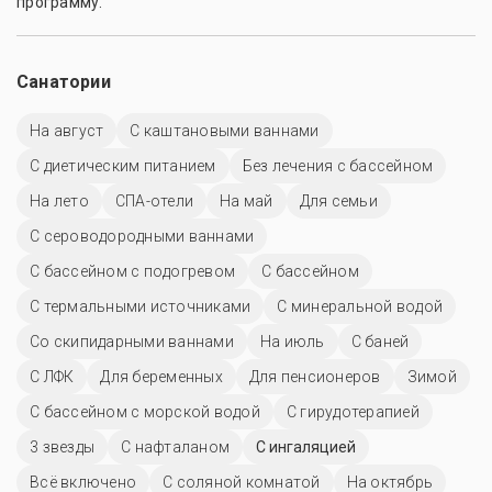
программу.
Санатории
На август
С каштановыми ваннами
С диетическим питанием
Без лечения с бассейном
На лето
СПА-отели
На май
Для семьи
С сероводородными ваннами
С бассейном с подогревом
C бассейном
С термальными источниками
С минеральной водой
Со скипидарными ваннами
На июль
С баней
С ЛФК
Для беременных
Для пенсионеров
Зимой
С бассейном с морской водой
С гирудотерапией
3 звезды
С нафталаном
С ингаляцией
Всё включено
С соляной комнатой
На октябрь