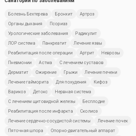
Санатории по заболеваниям
Болезнь Бехтерева
Бронхит
Артроз
Органы дыхания
Псориаз
Урологические заболевания
Радикулит
ЛОР система
Панкреатит
Лечение язвы
Реабилитация после операции
Артрит
Неврозы
Пневмонии
Астма
С лечением суставов
Дерматит
Ожирение
Грыжи
Лечение печени
Лечение гайморита
Для похудения
Кифоз
Варикоз
Детокс
Нервная система
С лечением щитовидной железы
Бесплодие
Реабилитация после инфаркта
Сколиоз
Лечение сердечно-сосудистой системы
Лечение почек
Пяточная шпора
Опорно-двигательный аппарат