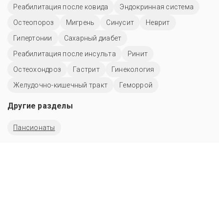
Реабилитация после ковида
Эндокринная система
Остеопороз
Мигрень
Синусит
Неврит
Гипертонии
Сахарный диабет
Реабилитация после инсульта
Ринит
Остеохондроз
Гастрит
Гинекология
Желудочно-кишечный тракт
Геморрой
Другие разделы
Пансионаты