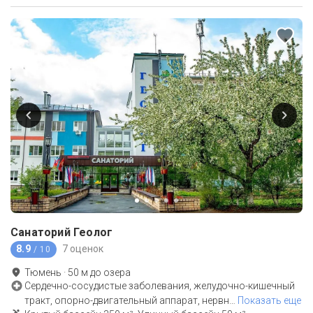
Санаторий Геолог
8.9
7 оценок
/ 10
Тюмень
·
50
м до
озера
Сердечно-сосудистые заболевания, желудочно-кишечный
тракт, опорно-двигательный аппарат, нервн
…
Показать еще