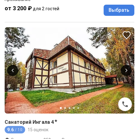
от 3 200 ₽
для 2 гостей
Выбрать
★
Санаторий Ингала
4
9.6
15 оценок
/ 10