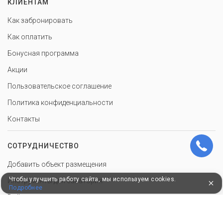
КЛИЕНТАМ
Как забронировать
Как оплатить
Бонусная программа
Акции
Пользовательское соглашение
Политика конфиденциальности
Контакты
СОТРУДНИЧЕСТВО
Добавить объект размещения
Чтобы улучшить работу сайта, мы используем cookies.
Инструменты для санатория
Подробнее
Войти в экстранет
Для корректной работы сайт использует файлы cookie, продолжение