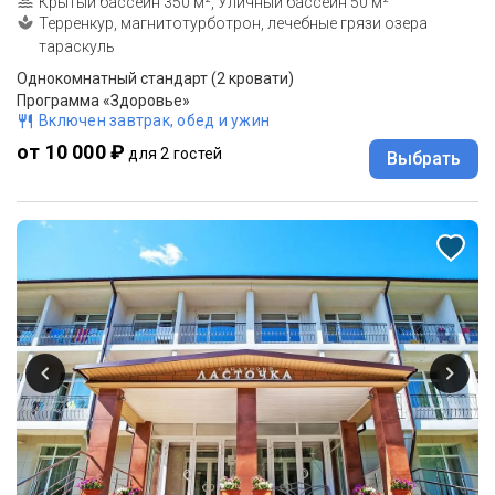
Крытый бассейн 350 м², Уличный бассейн 50 м²
Терренкур, магнитотурботрон, лечебные грязи озера
тараскуль
Однокомнатный стандарт (2 кровати)
Программа «Здоровье»
Включен завтрак, обед и ужин
от 10 000 ₽
для 2 гостей
Выбрать