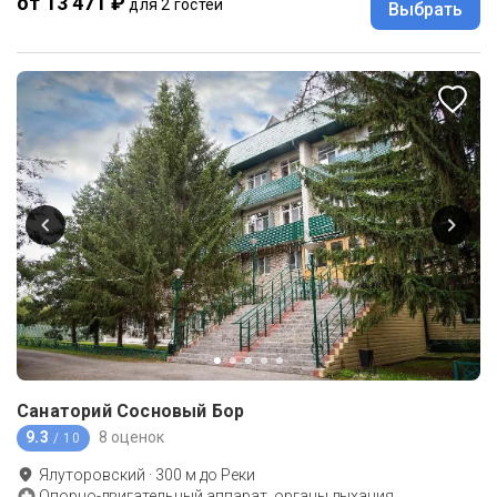
от 13 471 ₽
для 2 гостей
Выбрать
Санаторий Сосновый Бор
9.3
8 оценок
/ 10
Ялуторовский
·
300
м до
Реки
Опорно-двигательный аппарат, органы дыхания,