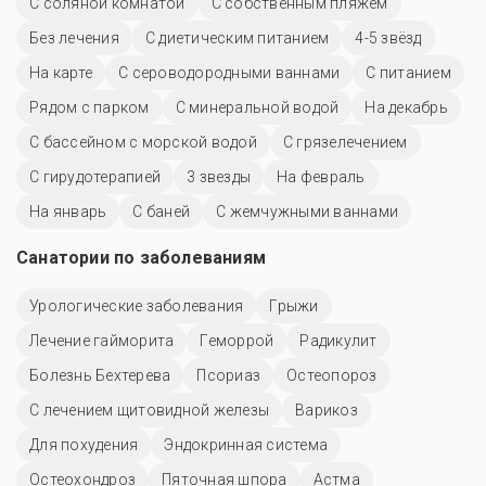
С соляной комнатой
С собственным пляжем
Без лечения
С диетическим питанием
4-5 звёзд
На карте
С сероводородными ваннами
С питанием
Рядом с парком
С минеральной водой
На декабрь
С бассейном с морской водой
С грязелечением
С гирудотерапией
3 звезды
На февраль
На январь
С баней
С жемчужными ваннами
Санатории по заболеваниям
Урологические заболевания
Грыжи
Лечение гайморита
Геморрой
Радикулит
Болезнь Бехтерева
Псориаз
Остеопороз
С лечением щитовидной железы
Варикоз
Для похудения
Эндокринная система
Остеохондроз
Пяточная шпора
Астма