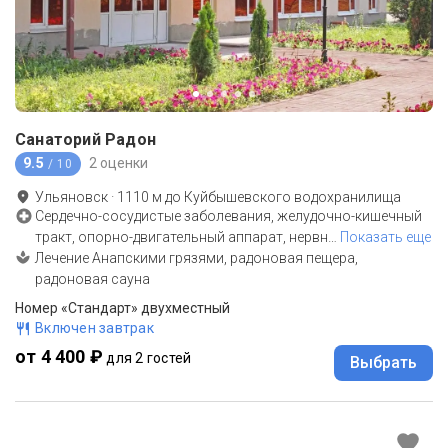
Санаторий Радон
9.5
2 оценки
/ 10
Ульяновск
·
1110
м до
Куйбышевского водохранилища
Сердечно-сосудистые заболевания, желудочно-кишечный
тракт, опорно-двигательный аппарат, нервн
…
Показать еще
Лечение Анапскими грязями, радоновая пещера,
радоновая сауна
Номер «Стандарт» двухместный
Включен завтрак
от 4 400 ₽
для 2 гостей
Выбрать