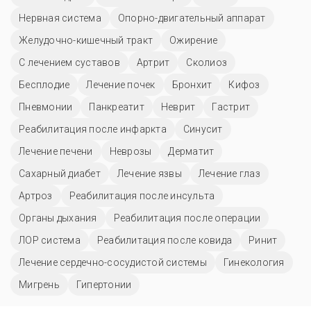
Нервная система
Опорно-двигательный аппарат
Желудочно-кишечный тракт
Ожирение
С лечением суставов
Артрит
Сколиоз
Бесплодие
Лечение почек
Бронхит
Кифоз
Пневмонии
Панкреатит
Неврит
Гастрит
Реабилитация после инфаркта
Синусит
Лечение печени
Неврозы
Дерматит
Сахарный диабет
Лечение язвы
Лечение глаз
Артроз
Реабилитация после инсульта
Органы дыхания
Реабилитация после операции
ЛОР система
Реабилитация после ковида
Ринит
Лечение сердечно-сосудистой системы
Гинекология
Мигрень
Гипертонии