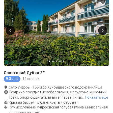
★
Санаторий Дубки
2
9.3
14 оценок
/ 10
село Ундоры
·
188
м до
Куйбышевского водохранилища
Сердечно-сосудистые заболевания, желудочно-кишечный
тракт, опорно-двигательный аппарат, гинек
…
Показать еще
Крытый бассейн в бане, Крытый бассейн
Кумысолечение, ундоровская голубая глина, минеральная
ундоровская вода