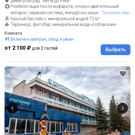
Димитровград
·
385
м до
Реки
Реабилитация после инфаркта, опорно-двигательный
аппарат, нервная система, желудочно-кише
…
Показать еще
Крытый бассейн с минеральной водой 72 м²
Терренкур, фитобар, минеральная вода «собовская»
Комната
Включен завтрак, обед и ужин
от 2 100 ₽
для 2 гостей
Выбрать