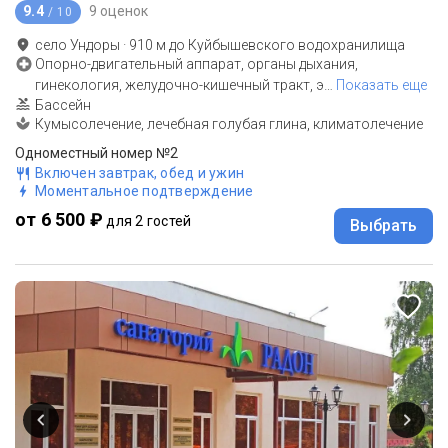
9.4
9 оценок
/ 10
село Ундоры
·
910
м до
Куйбышевского водохранилища
Опорно-двигательный аппарат, органы дыхания,
гинекология, желудочно-кишечный тракт, э
…
Показать еще
Бассейн
Кумысолечение, лечебная голубая глина, климатолечение
Одноместный номер №2
Включен завтрак, обед и ужин
Моментальное подтверждение
от 6 500 ₽
для 2 гостей
Выбрать