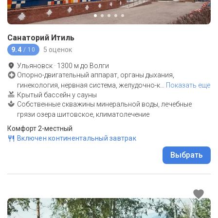
Санаторий Итиль
9.4
5 оценок
/ 10
Ульяновск
·
1300
м до
Волги
Опорно-двигательный аппарат, органы дыхания,
гинекология, нервная система, желудочно-к
…
Показать еще
Крытый бассейн у сауны
Собственные скважины минеральной воды, лечебные
грязи озера шитовское, климатолечение
Комфорт 2-местный
Включен континентальный завтрак
Выбрать