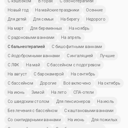
С кэшбэком
В горах
С озонотерапией
Новый год
На майские праздники
Осенние
Для детей
Для семьи
На берегу
Недорого
На март
Для беременных
На ноябрь
С радоновыми ваннами
На апрель
С бальнеотерапией
С бишофитными ваннами
С йодобромными ваннами
С ингаляцией
Лучшие
С ЛФК
На май
С бассейном с подогревом
На август
С барокамерой
На сентябрь
C бассейном
Дорогие
Всё включено
На октябрь
На июнь
Зимой
На лето
СПА-отели
Со шведским столом
Для пенсионеров
На июль
Без лечения с бассейном
С каштановыми ваннами
Со скипидарными ваннами
На июнь
Для пожилых