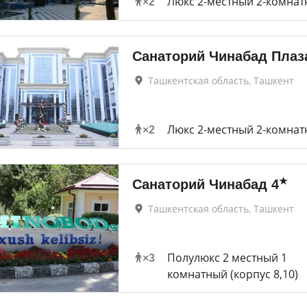
Люкс 2-местный 2-комна
×
2
Санаторий Чинабад Плаз
Ташкентская область, Ташкент
Люкс 2-местный 2-комна
×
2
★
Санаторий Чинабад
4
Ташкентская область, Ташкент
Полулюкс 2 местный 1
×
3
комнатный (корпус 8,10)