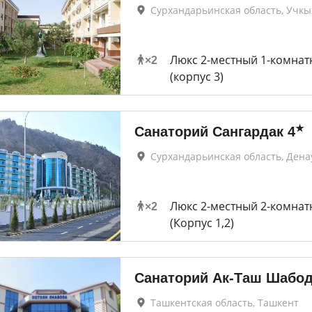
Сурхандарьинская область, Учк
Люкс 2-местный 1-комна
×
2
(корпус 3)
★
Санаторий Сангардак
4
Сурхандарьинская область, Дена
Люкс 2-местный 2-комна
×
2
(Корпус 1,2)
Санаторий Ак-Таш Шабо
Ташкентская область, Ташкент