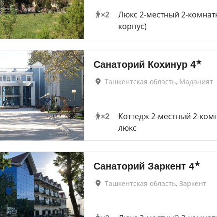
Люкс 2-местный 2-комнатн
×
2
корпус)
★
Санаторий Кохинур
4
Ташкентская область, Маданият
Коттедж 2-местный 2-ком
×
2
люкс
★
Санаторий Заркент
4
Ташкентская область, Заркент