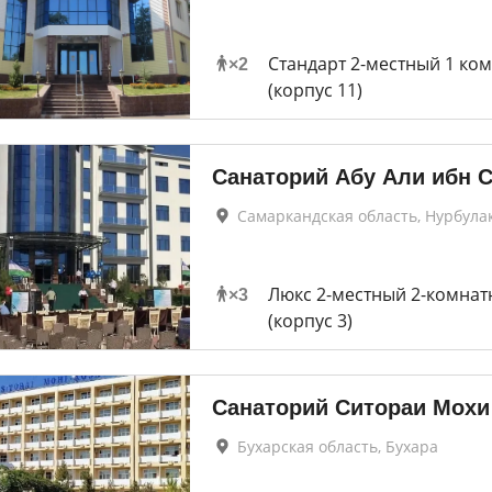
Стандарт 2-местный 1 ко
×
2
(корпус 11)
Санаторий Абу Али ибн 
Самаркандская область, Нурбула
Люкс 2-местный 2-комна
×
3
(корпус 3)
Санаторий Ситораи Мохи
Бухарская область, Бухара