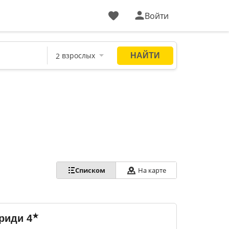
Войти
Списком
На карте
★
риди
4