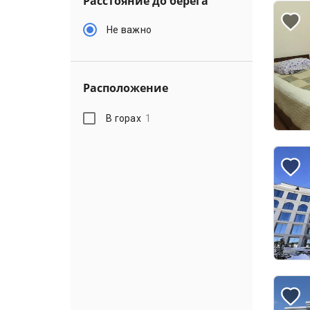
Расстояние до берега
Не важно
Расположение
В горах
1