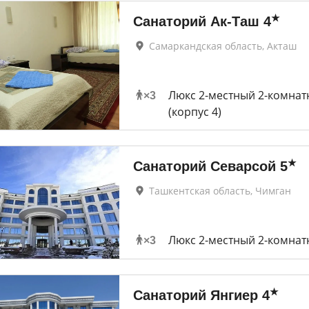
★
Санаторий Ак-Таш
4
Самаркандская область, Акташ
Люкс 2-местный 2-комна
×
3
(корпус 4)
★
Санаторий Севарсой
5
Ташкентская область, Чимган
Люкс 2-местный 2-комна
×
3
★
Санаторий Янгиер
4