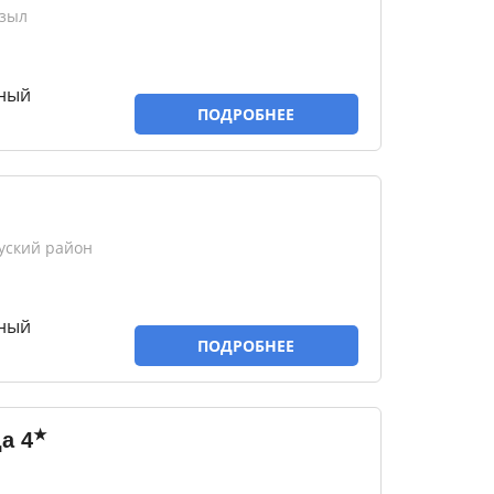
ызыл
тный
ПОДРОБНЕЕ
уский район
тный
ПОДРОБНЕЕ
★
да
4