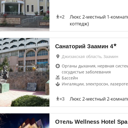
Люкс 2-местный 1-комнат
×
2
коттедж)
★
Санаторий Заамин
4
Джизакская область, Заамин
Органы дыхания, нервная систем
сосудистые заболевания
Бассейн
Ингаляции, электросон, лазерот
Люкс 2-местный 2-комна
×
3
Отель Wellness Hotel Spa