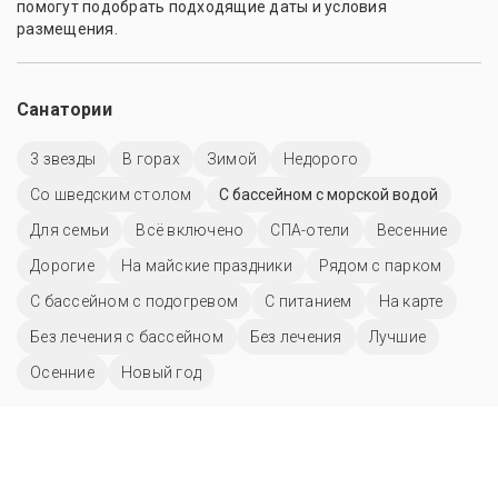
помогут подобрать подходящие даты и условия
размещения.
Санатории
3 звезды
В горах
Зимой
Недорого
Со шведским столом
С бассейном с морской водой
Для семьи
Всё включено
СПА-отели
Весенние
Дорогие
На майские праздники
Рядом с парком
С бассейном с подогревом
С питанием
На карте
Без лечения с бассейном
Без лечения
Лучшие
Осенние
Новый год