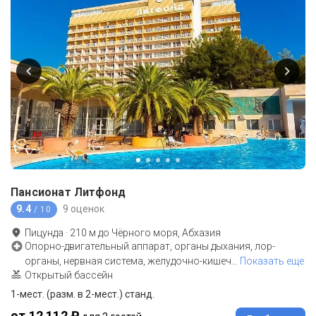
Пансионат Литфонд
9.4
9 оценок
/ 10
Пицунда
·
210
м до
Чёрного моря, Абхазия
Опорно-двигательный аппарат, органы дыхания, лор-
органы, нервная система, желудочно-кишеч
…
Показать еще
Открытый бассейн
1-мест. (разм. в 2-мест.) станд.
от 12 112 ₽