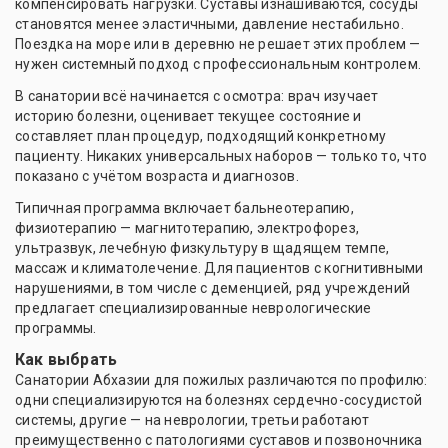
компенсировать нагрузки. Суставы изнашиваются, сосуды
становятся менее эластичными, давление нестабильно.
Поездка на море или в деревню не решает этих проблем —
нужен системный подход с профессиональным контролем.
В санатории всё начинается с осмотра: врач изучает
историю болезни, оценивает текущее состояние и
составляет план процедур, подходящий конкретному
пациенту. Никаких универсальных наборов — только то, что
показано с учётом возраста и диагнозов.
Типичная программа включает бальнеотерапию,
физиотерапию — магнитотерапию, электрофорез,
ультразвук, лечебную физкультуру в щадящем темпе,
массаж и климатолечение. Для пациентов с когнитивными
нарушениями, в том числе с деменцией, ряд учреждений
предлагает специализированные неврологические
программы.
Как выбрать
Санатории Абхазии для пожилых различаются по профилю:
одни специализируются на болезнях сердечно-сосудистой
системы, другие — на неврологии, третьи работают
преимущественно с патологиями суставов и позвоночника