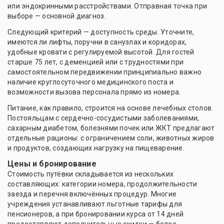
или эндокринными расстройствами. Отправная точка при
выборе — основной диагноз.
Следующий критерий — доступность среды. Уточните,
имеются ли лифты, поручни в санузлах и коридорах,
удобные кровати с регулируемой высотой. Для гостей
старше 75 лет, с деменцией или с трудностями при
самостоятельном передвижении принципиально важно
наличие круглосуточного медицинского поста и
возможности вызова персонала прямо из номера.
Питание, как правило, строится на основе лечебных столов.
Постояльцам с сердечно-сосудистыми заболеваниями,
сахарным диабетом, болезнями почек или ЖКТ предлагают
отдельные рационы: с ограничением соли, животных жиров
и продуктов, создающих нагрузку на пищеварение.
Цены и бронирование
Стоимость путёвки складывается из нескольких
составляющих: категории номера, продолжительности
заезда и перечня включённых процедур. Многие
учреждения устанавливают льготные тарифы для
пенсионеров, а при бронировании курса от 14 дней
предоставляют дополнительные скидки — более