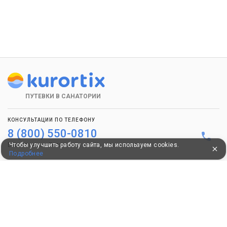
ПУТЕВКИ В САНАТОРИИ
КОНСУЛЬТАЦИИ ПО ТЕЛЕФОНУ
8 (800) 550-0810
Чтобы улучшить работу сайта, мы используем cookies.
Бесплатно по России
Подробнее
КЛИЕНТАМ
Как забронировать
Как оплатить
Бонусная программа