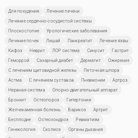
Для похудения
Лечение печени
Лечение сердечно-сосудистой системы
Плоскостопие
Урологические заболевания
Лечение почек
Лишай
Панкреатит
Лечение язвы
Кифоз
Неврит
ЛОР система
Синусит
Гастрит
Геморрой
Сахарный диабет
Дерматит
Ожирение
С лечением щитовидной железы
Пяточная шпора
Астма
С лечением суставов
Пневмонии
Артроз
Нервная система
Опорно-двигательный аппарат
Бронхит
Остеопороз
Гипертонии
Желчекаменная болезнь
Варикоз
Артрит
Бесплодие
Остеохондроз
Ревматизм
Гинекология
Сколиоз
Органы дыхания