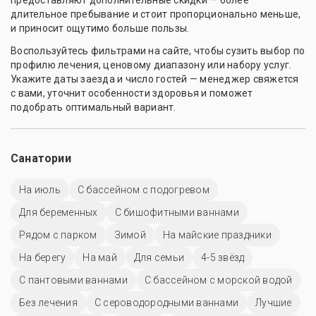
длительное пребывание и стоит пропорционально меньше,
и приносит ощутимо больше пользы.
Воспользуйтесь фильтрами на сайте, чтобы сузить выбор по
профилю лечения, ценовому диапазону или набору услуг.
Укажите даты заезда и число гостей — менеджер свяжется
с вами, уточнит особенности здоровья и поможет
подобрать оптимальный вариант.
Санатории
На июль
С бассейном с подогревом
Для беременных
С бишофитными ваннами
Рядом с парком
Зимой
На майские праздники
На берегу
На май
Для семьи
4-5 звёзд
С пантовыми ваннами
С бассейном с морской водой
Без лечения
С сероводородными ваннами
Лучшие