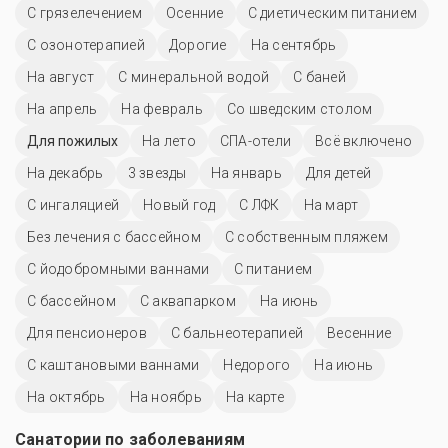
С грязелечением
Осенние
С диетическим питанием
С озонотерапией
Дорогие
На сентябрь
На август
С минеральной водой
С баней
На апрель
На февраль
Со шведским столом
Для пожилых
На лето
СПА-отели
Всё включено
На декабрь
3 звезды
На январь
Для детей
С ингаляцией
Новый год
С ЛФК
На март
Без лечения с бассейном
С собственным пляжем
С йодобромными ваннами
С питанием
C бассейном
С аквапарком
На июнь
Для пенсионеров
С бальнеотерапией
Весенние
С каштановыми ваннами
Недорого
На июнь
На октябрь
На ноябрь
На карте
Санатории по заболеваниям