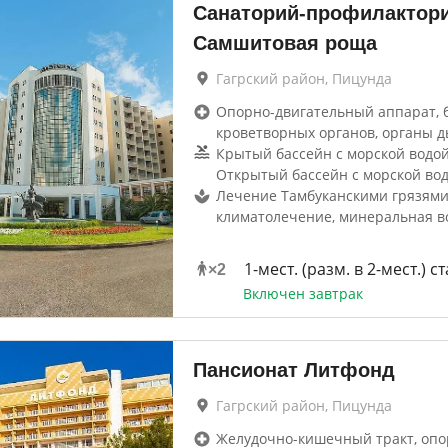
Санаторий-профилактор
Самшитовая роща
Гагрский район, Пицунда
Опорно-двигательный аппарат, 
кроветворных органов, органы д
Крытый бассейн с морской водой 
Открытый бассейн с морской во
Лечение Тамбуканскими грязями
климатолечение, минеральная в
1-мест. (разм. в 2-мест.) ст
×
2
Включен завтрак
Пансионат Литфонд
Гагрский район, Пицунда
Желудочно-кишечный тракт, опо