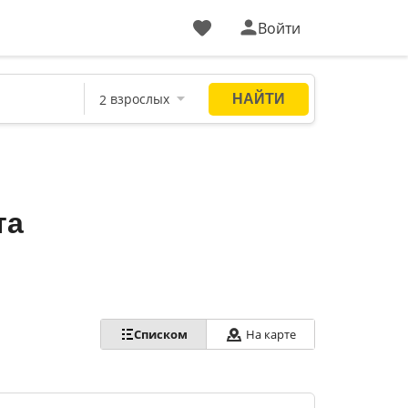
Войти
та
Списком
На карте