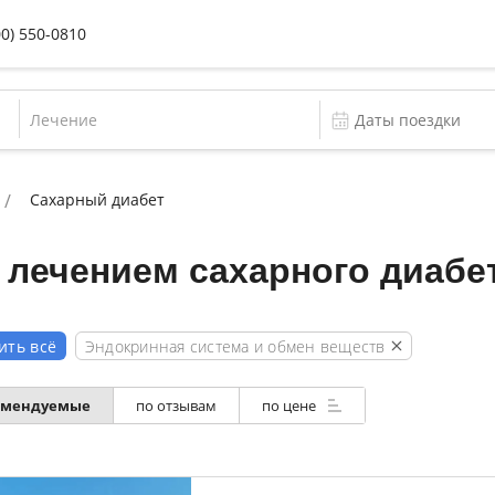
00) 550-0810
Лечение
Сахарный диабет
 лечением сахарного диабе
Эндокринная система и обмен веществ
ить всё
омендуемые
по отзывам
по цене