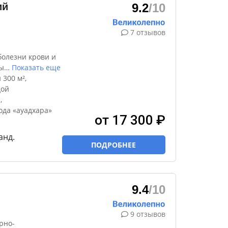
ий
9.2
/10
7 отзывов
болезни крови и
ы
…
Показать еще
300 м²,
дой
,
ода «ауадхара»
от 17 300 ₽
анд.
ПОДРОБНЕЕ
9.4
/10
9 отзывов
рно-