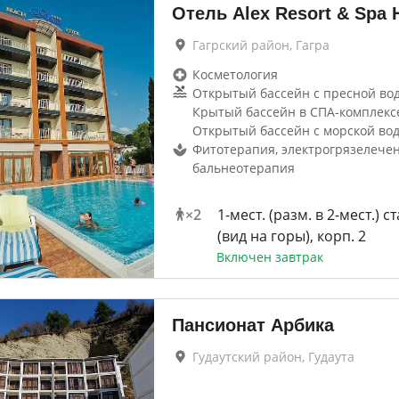
Отель Alex Resort & Spa 
Гагрский район, Гагра
Косметология
Открытый бассейн с пресной вод
Крытый бассейн в СПА-комплексе 
Открытый бассейн с морской во
Фитотерапия, электрогрязелечен
бальнеотерапия
×
2
1-мест. (разм. в 2-мест.) ст
(вид на горы), корп. 2
Включен завтрак
Пансионат Арбика
Гудаутский район, Гудаута