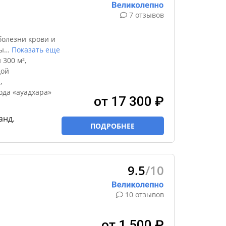
7 отзывов
болезни крови и
ы
…
Показать еще
300 м²,
дой
,
ода «ауадхара»
от 17 300 ₽
анд.
ПОДРОБНЕЕ
9.5
/10
10 отзывов
от 1 500 ₽