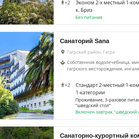
×
2
Эконом 2-х местный 1-ко
к. Бриз
Без питания
Санаторий Sana
Гагрский район, Гагра
Собственная водолечебница, ми
гагрского месторождения, ингал
×
2
Стандарт 2-местный 1-ко
1-категории
Проживание, 3-разовое пита
"шведский стол"
Включен завтрак "шведский 
Санаторно-курортный ко