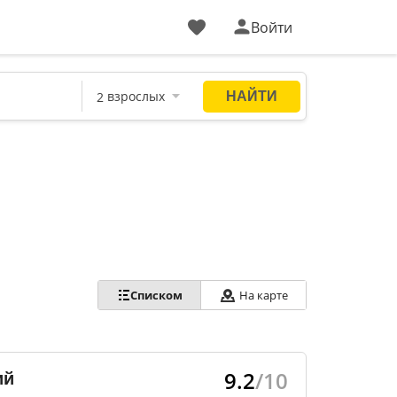
Войти
Списком
На карте
9.2
/10
ий