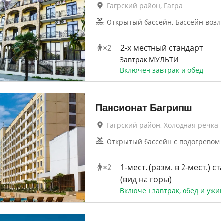
Гагрский район, Гагра
Открытый бассейн, Бассейн возл
×
2
2-x местный стандарт
Завтрак МУЛЬТИ
Включен завтрак и обед
Пансионат Багрипш
Гагрский район, Холодная речка
Открытый бассейн с подогревом
×
2
1-мест. (разм. в 2-мест.) ст
(вид на горы)
Включен завтрак, обед и ужи