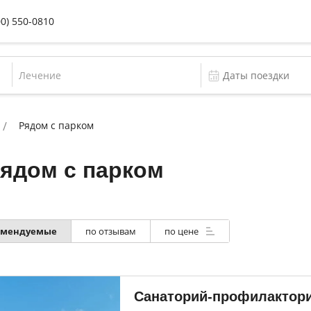
00) 550-0810
Лечение
Рядом с парком
ядом с парком
омендуемые
по отзывам
по цене
Санаторий-профилактор