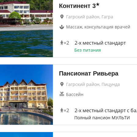
★
Континент
3
Гагрский район, Гагра
Массаж, консультация врачей
×
2
2-x местный стандарт
Без питания
Пансионат Ривьера
Гагрский район, Пицунда
Бассейн
×
2
2-x местный стандарт с б
Полный пансион МУЛЬТИ