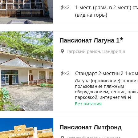
×
2
1-мест. (разм. в 2-мест.) ст
(вид на горы)
★
Пансионат Лагуна
1
Гагрский район, Цандрипш
×
2
Стандарт 2-местный 1-ко
Лагуна (проживание): прожи
пользование пляжным
оборудованием, теннис, пол
парковкой, интернет Wi-Fi
Без питания
Пансионат Литфонд