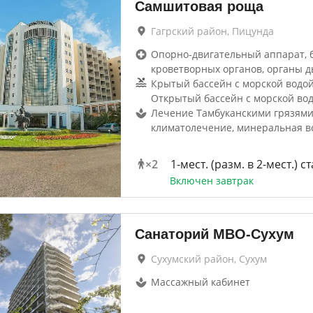
Самшитовая роща
Гагрский район, Пицунда
Опорно-двигательный аппарат, 
кроветворных органов, органы д
Крытый бассейн с морской водой 
Открытый бассейн с морской во
Лечение Тамбуканскими грязями
климатолечение, минеральная в
×
2
1-мест. (разм. в 2-мест.) ст
Включен завтрак
Санаторий МВО-Сухум
Сухумский район, Сухум
Массажный кабинет