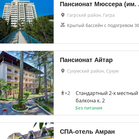
Пансионат Мюссера (им. 
Гагрский район, Гагра
Крытый бассейн с подогревом 30
Пансионат Айтар
Сухумский район, Сухум
×
2
Стандартный 2-х местный
балкона к. 2
Без питания
СПА-отель Амран